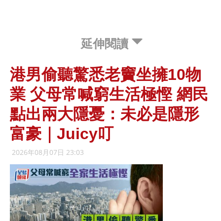
延伸閱讀
港男偷聽驚悉老竇坐擁10物
業 父母常喊窮生活極慳 網民
點出兩大隱憂：未必是隱形
富豪｜Juicy叮
2026年08月07日 23:03