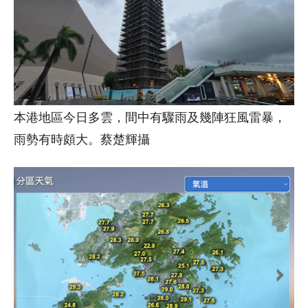
本港地區今日多雲，間中有驟雨及幾陣狂風雷暴，
雨勢有時頗大。蔡楚輝攝