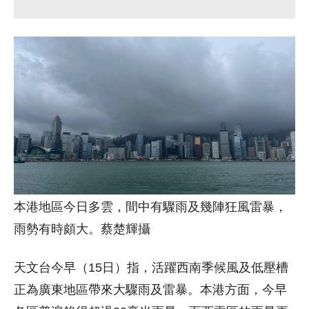
本港地區今日多雲，間中有驟雨及幾陣狂風雷暴，
雨勢有時頗大。蔡楚輝攝
天文台今早（15日）指，活躍西南季候風及低壓槽
正為廣東地區帶來大驟雨及雷暴。本港方面，今早