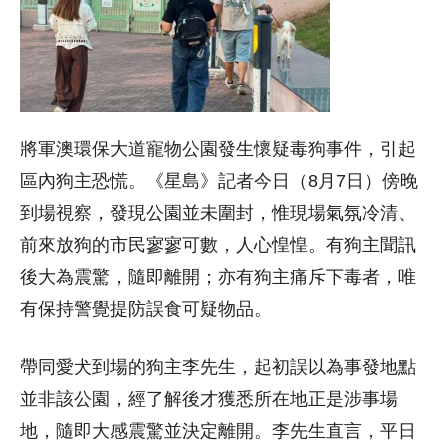
將軍澳環保大道寵物公園發生懷疑毒狗事件，引起
區內狗主恐慌。《星島》記者今日（8月7日）傍晚
到場視察，發現公園並未圍封，惟現場氣氛冷清、
前來放狗的市民寥寥可數，人心惶惶。有狗主聞訊
後大為震驚，隨即離開；亦有狗主痛斥下毒者，唯
有保持警覺提防誤食可疑物品。
帶同愛犬到場的狗主李先生，起初誤以為事發地點
並非該公園，經了解後才獲悉所在地正是涉事場
地，隨即大感震驚並決定離開。李先生直言，平日