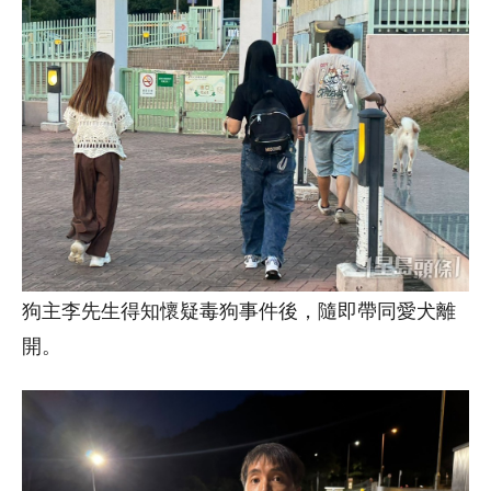
狗主李先生得知懷疑毒狗事件後，隨即帶同愛犬離
開。