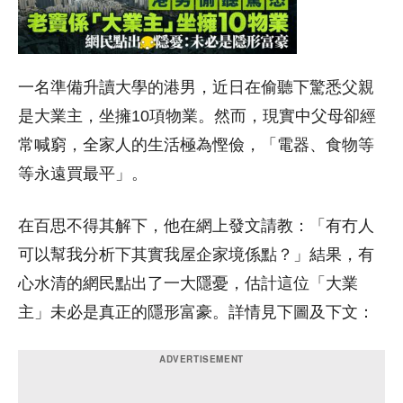
一名準備升讀大學的港男，近日在偷聽下驚悉父親
是大業主，坐擁10項物業。然而，現實中父母卻經
常喊窮，全家人的生活極為慳儉，「電器、食物等
等永遠買最平」。
在百思不得其解下，他在網上發文請教：「有冇人
可以幫我分析下其實我屋企家境係點？」結果，有
心水清的網民點出了一大隱憂，估計這位「大業
主」未必是真正的隱形富豪。詳情見下圖及下文：