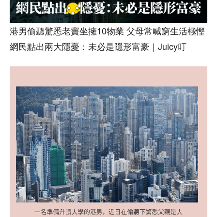
港男偷聽驚悉老竇坐擁10物業 父母常喊窮生活極慳
網民點出兩大隱憂：未必是隱形富豪｜Juicy叮