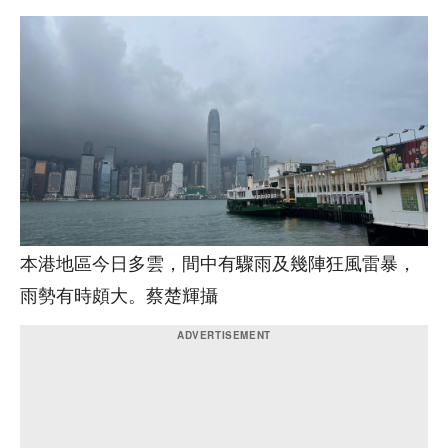
本港地區今日多雲，間中有驟雨及幾陣狂風雷暴，
雨勢有時頗大。蔡楚輝攝