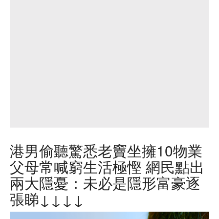
港男偷聽驚悉老竇坐擁10物業
父母常喊窮生活極慳 網民點出
兩大隱憂：未必是隱形富豪逐
張睇↓↓↓↓