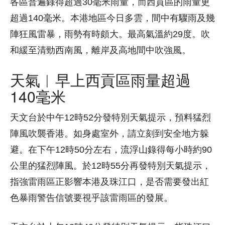
各區普遍錄得超過30毫米雨量，而西貢區的雨量更
超過140毫米。本港地區今日多雲，間中有驟雨及幾
陣狂風雷暴，雨勢有時頗大。最高氣溫約29度。吹
和緩至清勁西南風，離岸及高地間中吹強風。
天氣︱早上西貢區雨量超過
140毫米
天文台於中午12時52分發特別天氣提示，預料猛烈
陣風吹襲香港。如身處室外，請立刻到安全地方躲
避。在下午12時50分左右，流浮山錄得每小時約90
公里的猛烈陣風。於12時55分再發特別天氣提示，
指強雷雨區正影響本港及珠江口，是否需要發出紅
色暴雨警告信號要視乎該雷雨區的發展。