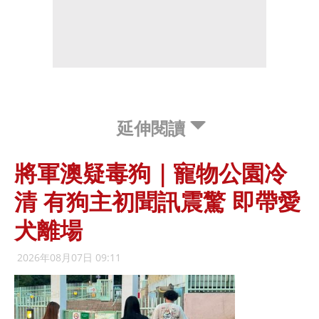
延伸閱讀
將軍澳疑毒狗｜寵物公園冷
清 有狗主初聞訊震驚 即帶愛
犬離場
2026年08月07日 09:11