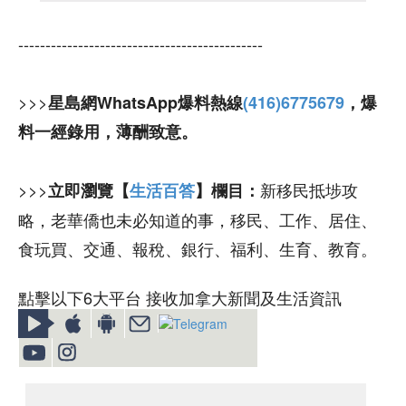
---------------------------------------------
>>>
星島網WhatsApp爆料熱線
(416)6775679
，爆
料一經錄用，薄酬致意。
>>>
新移民抵埗攻
立即瀏覽【
生活百答
】欄目：
略，老華僑也未必知道的事，移民、工作、居住、
食玩買、交通、報稅、銀行、福利、生育、教育。
點擊以下6大平台 接收加拿大新聞及生活資訊