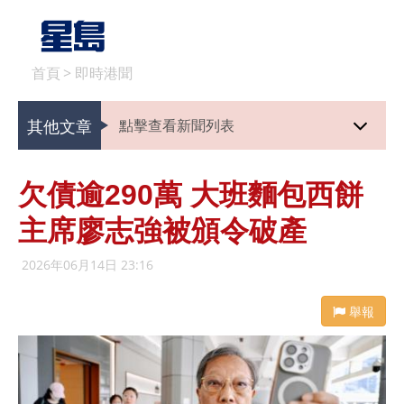
首頁
>
即時港聞
其他文章
點擊查看新聞列表
欠債逾290萬 大班麵包西餅
主席廖志強被頒令破產
2026年06月14日 23:16
舉報