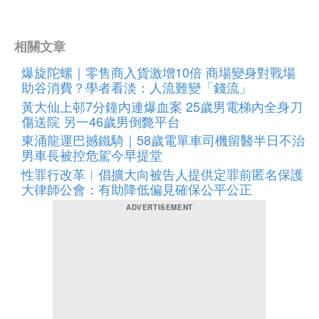
相關文章
爆旋陀螺｜零售商入貨激增10倍 商場變身對戰場
助谷消費？學者看淡：人流難變「錢流」
黃大仙上邨7分鐘內連爆血案 25歲男電梯內全身刀
傷送院 另一46歲男倒斃平台
東涌龍運巴撼鐵騎｜58歲電單車司機留醫半日不治
男車長被控危駕今早提堂
性罪行改革︱倡擴大向被告人提供定罪前匿名保護
大律師公會：有助降低偏見確保公平公正