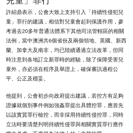
許紹鼎表示，公會大致上支持引入「持續性侵犯兒
童」罪行的建議，相信對兒童會起到保護作用，參
考過去20多年普通法體系下其他司法管轄區的相關
法例，當中澳洲共6個省份及兩個領地、英國、新西
蘭、加拿大及南非，均已陸續通過立法改革，但同
時注意到各地訂立新罪時的經驗，除了保障受害兒
童外，亦必須在程序及舉證上，確保審訊過程公
平、公正及穩妥。
他提到，公會初步向政府提出建議，若控方有足夠
證據就個別事件例如強姦罪提出具體控罪，應首先
以該實質罪行檢控，而非採用持續性侵控罪，同時
立法時要清楚列明持續性侵罪與相關實質罪行應作