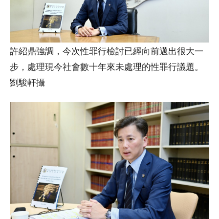
許紹鼎強調，今次性罪行檢討已經向前邁出很大一
步，處理現今社會數十年來未處理的性罪行議題。
劉駿軒攝