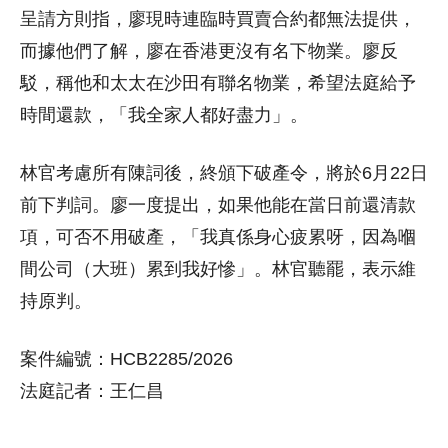
呈請方則指，廖現時連臨時買賣合約都無法提供，
而據他們了解，廖在香港更沒有名下物業。廖反
駁，稱他和太太在沙田有聯名物業，希望法庭給予
時間還款，「我全家人都好盡力」。
林官考慮所有陳詞後，終頒下破產令，將於6月22日
前下判詞。廖一度提出，如果他能在當日前還清款
項，可否不用破產，「我真係身心疲累呀，因為嗰
間公司（大班）累到我好慘」。林官聽罷，表示維
持原判。
案件編號：HCB2285/2026
法庭記者：王仁昌