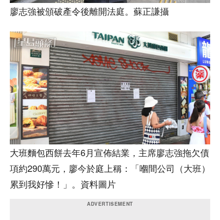
廖志強被頒破產令後離開法庭。蘇正謙攝
大班麵包西餅去年6月宣佈結業，主席廖志強拖欠債
項約290萬元，廖今於庭上稱：「嗰間公司（大班）
累到我好慘！」。資料圖片