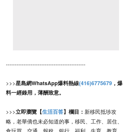
---------------------------------------------
>>>
星島網WhatsApp爆料熱線
(416)6775679
，爆
料一經錄用，薄酬致意。
>>>
新移民抵埗攻
立即瀏覽【
生活百答
】欄目：
略，老華僑也未必知道的事，移民、工作、居住、
食玩買、交通、報稅、銀行、福利、生育、教育。