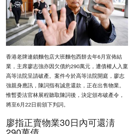
香港老牌連鎖麵包店大班麵包西餅去年6月宣佈結
業，主席廖志強亦因欠債約290萬元，遭債權人入稟
高等法院呈請破產。案件今於高等法院開庭，廖志
強親身應訊，陳詞指有誠意還款，正在出售物業。
惟暫委法官林展程聽取陳詞後，決定頒布破產令，
將至6月22日前頒下判詞。
廖指正賣物業30日內可還淸
290萬債