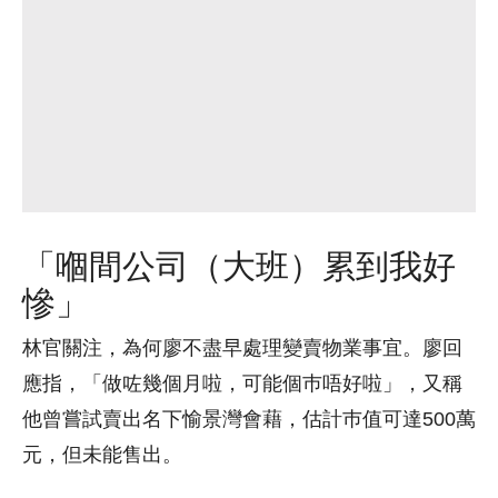
「嗰間公司（大班）累到我好
慘」
林官關注，為何廖不盡早處理變賣物業事宜。廖回
應指，「做咗幾個月啦，可能個巿唔好啦」，又稱
他曾嘗試賣出名下愉景灣會藉，估計巿值可達500萬
元，但未能售出。