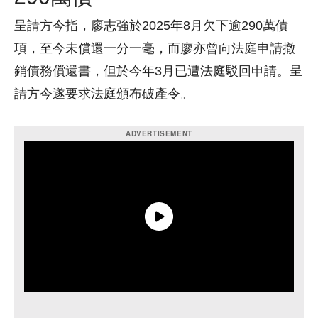
呈請方今指，廖志強於2025年8月欠下逾290萬債
項，至今未償還一分一毫，而廖亦曾向法庭申請撤
銷債務償還書，但於今年3月已遭法庭駁回申請。呈
請方今遂要求法庭頒布破產令。