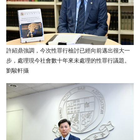
許紹鼎強調，今次性罪行檢討已經向前邁出很大一
步，處理現今社會數十年來未處理的性罪行議題。
劉駿軒攝