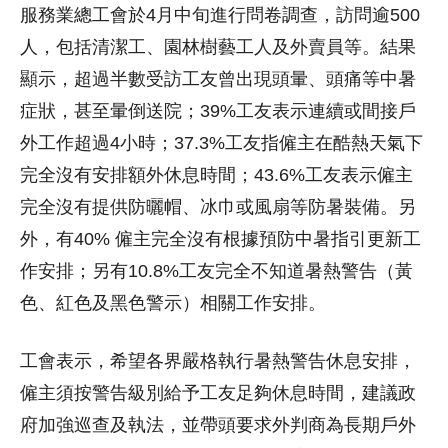
服務業總工會於4月中旬進行問卷調查，訪問逾500
人，包括清潔工、園林樹藝工人及外賣員等。結果
顯示，超過半數受訪工友曾出現頭暈、頭痛等中暑
症狀，甚至暈倒送院；39%工友表示連續或間接戶
外工作超過4小時；37.3%工友指僱主在酷熱天氣下
完全沒有安排額外休息時間；43.6%工友表示僱主
完全沒有提供防曬帽、冰巾或風扇等防暑裝備。另
外，有40% 僱主完全沒有根據預防中暑指引更新工
作安排；另有10.8%工友完全不知道暑熱警告（黃
色、紅色及黑色警示）相關工作安排。
工會表示， 希望各界嚴格執行暑熱警告休息安排，
僱主須按警告級別給予工友足夠休息時間，建議政
府加強巡查及執法，並帶頭要求外判商為長期戶外