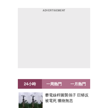
24小時
一周熱門
一月熱門
攀電線桿圖襲鴿子 巨蟒反
被電死 獵物無恙