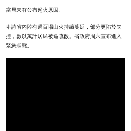
當局未有公布起火原因。
卑詩省內陸有過百場山火持續蔓延，部分更陷於失
控，數以萬計居民被逼疏散。省政府周六宣布進入
緊急狀態。