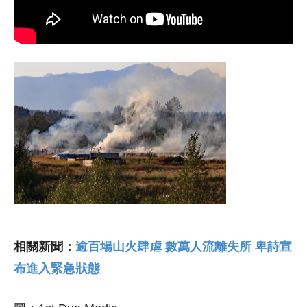
相關新聞：
逾百場山火肆虐 數萬人流離失所 卑詩宣
布進入緊急狀態