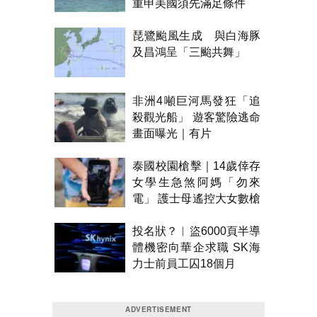
重申美國須先滿足條件
琵鷺颱風生成 與白海豚
及昌鴻呈「三颱共舞」
非洲4噸巨河馬發狂「追
殺觀光船」 遊客驚險逃命
畫面曝光｜有片
泰國校園槍擊｜14歲倖存
女學生急煞阿媽「勿來
電」 護士母遙控大女數槍
聲報警
投名狀？︱盜6000頁半導
體機密向華企求職 SK海
力士前員工囚18個月