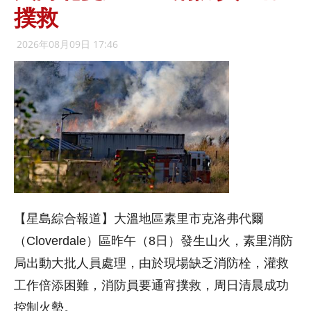
撲救
2026年08月09日 17:46
【星島綜合報道】大溫地區素里市克洛弗代爾
（Cloverdale）區昨午（8日）發生山火，素里消防
局出動大批人員處理，由於現場缺乏消防栓，灌救
工作倍添困難，消防員要通宵撲救，周日清晨成功
控制火勢。