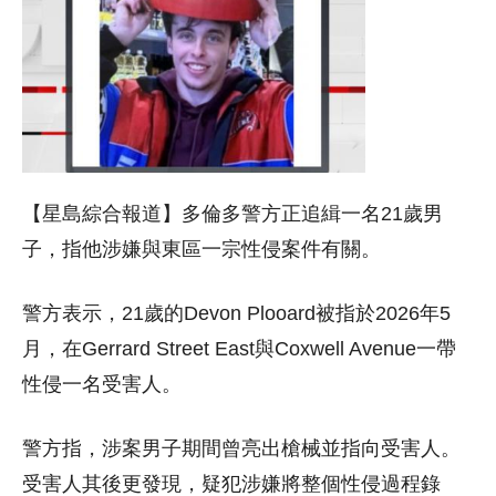
【星島綜合報道】多倫多警方正追緝一名21歲男
子，指他涉嫌與東區一宗性侵案件有關。
警方表示，21歲的Devon Plooard被指於2026年5
月，在Gerrard Street East與Coxwell Avenue一帶
性侵一名受害人。
警方指，涉案男子期間曾亮出槍械並指向受害人。
受害人其後更發現，疑犯涉嫌將整個性侵過程錄