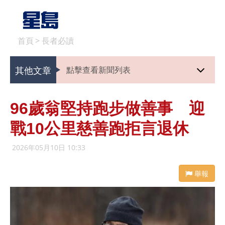
首頁
>
長者必讀
其他文章
點擊查看新聞列表
96歲翁堅持跑步做善事 迎
戰10公里慈善跑拒言退休
2026年05月10日 10:33
舉報