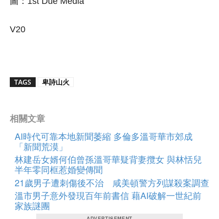
圖：1st Due Media
V20
TAGS
卑詩山火
相關文章
AI時代可靠本地新聞萎縮 多倫多溫哥華市郊成
「新聞荒漠」
林建岳女婿何伯曾孫溫哥華疑背妻攬女 與林恬兒
半年零同框惹婚變傳聞
21歲男子遭刺傷後不治 咸美頓警方列謀殺案調查
溫市男子意外發現百年前書信 藉AI破解一世紀前
家族謎團