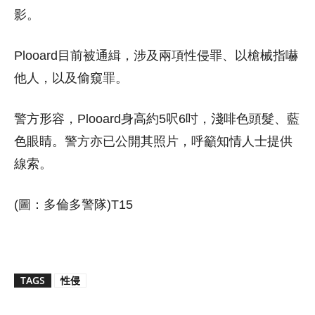
影。
Plooard目前被通緝，涉及兩項性侵罪、以槍械指嚇
他人，以及偷窺罪。
警方形容，Plooard身高約5呎6吋，淺啡色頭髮、藍
色眼睛。警方亦已公開其照片，呼籲知情人士提供
線索。
(圖：多倫多警隊)T15
TAGS
性侵