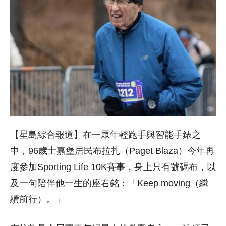
【星島綜合報道】在一眾年輕跑手與智能手錶之
中，96歲士嘉堡居民布拉扎（Paget Blaza）今年再
度參加Sporting Life 10K賽事，身上只有號碼布，以
及一句陪伴他一生的座右銘：「Keep moving（繼
續前行）。」