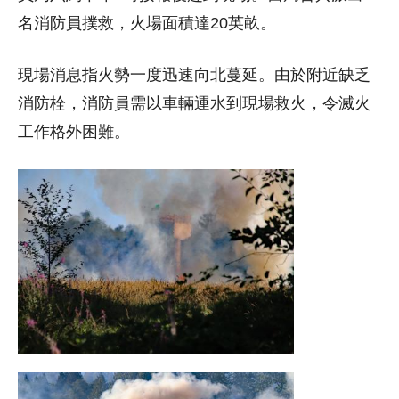
名消防員撲救，火場面積達20英畝。
現場消息指火勢一度迅速向北蔓延。由於附近缺乏
消防栓，消防員需以車輛運水到現場救火，令滅火
工作格外困難。