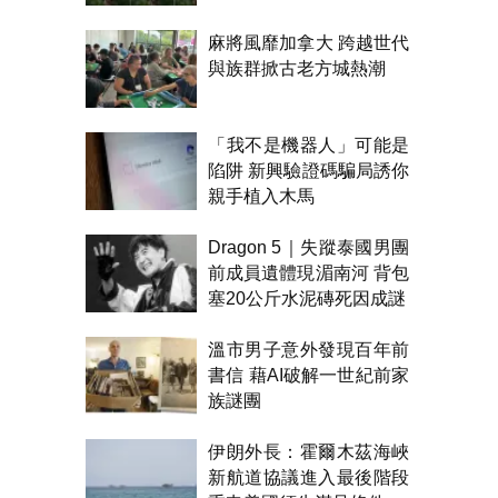
麻將風靡加拿大 跨越世代
與族群掀古老方城熱潮
「我不是機器人」可能是
陷阱 新興驗證碼騙局誘你
親手植入木馬
Dragon 5｜失蹤泰國男團
前成員遺體現湄南河 背包
塞20公斤水泥磚死因成謎
溫市男子意外發現百年前
書信 藉AI破解一世紀前家
族謎團
伊朗外長：霍爾木茲海峽
新航道協議進入最後階段