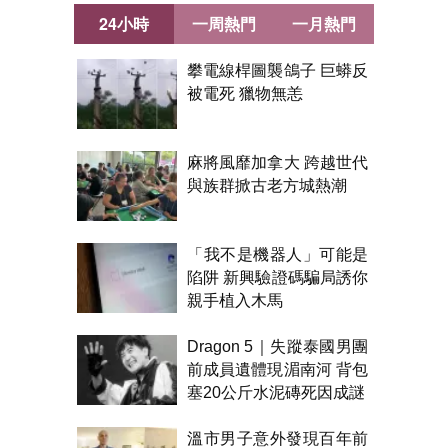
24小時
一周熱門
一月熱門
攀電線桿圖襲鴿子 巨蟒反
被電死 獵物無恙
麻將風靡加拿大 跨越世代
與族群掀古老方城熱潮
「我不是機器人」可能是
陷阱 新興驗證碼騙局誘你
親手植入木馬
Dragon 5｜失蹤泰國男團
前成員遺體現湄南河 背包
塞20公斤水泥磚死因成謎
溫市男子意外發現百年前