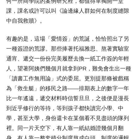
何一所商學院的案例研究裡，都值得單獨開一堂
課，課名或許可以叫《論邊緣人群如何在制度縫隙
中自我救贖》。
有趣的是，這場「愛情簽」的荒誕，恰恰照出了另
一種簽證的荒謬。那些捧著托福雅思、熬著實驗室
通宵、遞交一份份完美履歷去換一紙工作簽的年輕
人，望著阿姨們幾個月就拿到PR，難免會生出一種
「讀書工作無用論」式的委屈。更別提那條被戲稱
為「救生艇」的移民之路——排期表上的數字一年
比一年遙遠，遞交材料時信誓旦旦，之後便是漫長
到近乎修行的等待，等到孩子都快讀完小學、中
學，甚至大學，身份還卡在某個看不見盡頭的隊列
裡。同一片天空下，有人靠一紙結婚證幾個月翻
身，有人靠一整套積分制度熬成白頭，制度的邏輯