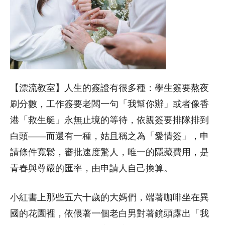
【漂流教室】人生的簽證有很多種：學生簽要熬夜
刷分數，工作簽要老闆一句「我幫你辦」或者像香
港「救生艇」永無止境的等待，依親簽要排隊排到
白頭——而還有一種，姑且稱之為「愛情簽」，申
請條件寬鬆，審批速度驚人，唯一的隱藏費用，是
青春與尊嚴的匯率，由申請人自己換算。
小紅書上那些五六十歲的大媽們，端著咖啡坐在異
國的花園裡，依偎著一個老白男對著鏡頭露出「我