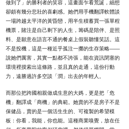
做到了」的勝利者的笑容，這畫面乍看荒誕，細想
卻頗有幾分悲壯的喜劇感。她們用手機翻譯軟體談
一場跨越太平洋的黃昏戀，用半生積蓄買一張單程
機票，賭注是自己剩下的人生，籌碼是陪伴、是照
料、是願意在語言不通的餐桌上假裝聽懂笑話。這
不是投機，這是一種近乎孤注一擲的生存策略——
說她們厲害，其實一點都不誇張，能在資訊閉塞的
環境裡摸索出這條路，並且真的走通，這份行動
力，遠勝過許多空談「潤」出去的年輕人。
而那位把跨國相親做成生意的大媽，更是把「危
機」翻譯成「商機」的典範。她賣的不是房子不是
保健品，賣的是一個活生生的、可複製的希望模
板：你看，我能，你也能。這種商業嗅覺，放在任