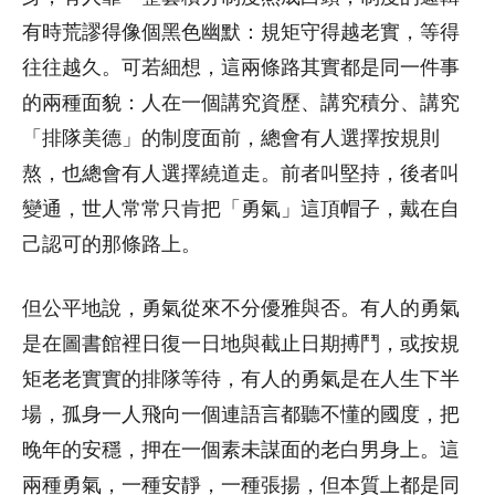
有時荒謬得像個黑色幽默：規矩守得越老實，等得
往往越久。可若細想，這兩條路其實都是同一件事
的兩種面貌：人在一個講究資歷、講究積分、講究
「排隊美德」的制度面前，總會有人選擇按規則
熬，也總會有人選擇繞道走。前者叫堅持，後者叫
變通，世人常常只肯把「勇氣」這頂帽子，戴在自
己認可的那條路上。
但公平地說，勇氣從來不分優雅與否。有人的勇氣
是在圖書館裡日復一日地與截止日期搏鬥，或按規
矩老老實實的排隊等待，有人的勇氣是在人生下半
場，孤身一人飛向一個連語言都聽不懂的國度，把
晚年的安穩，押在一個素未謀面的老白男身上。這
兩種勇氣，一種安靜，一種張揚，但本質上都是同