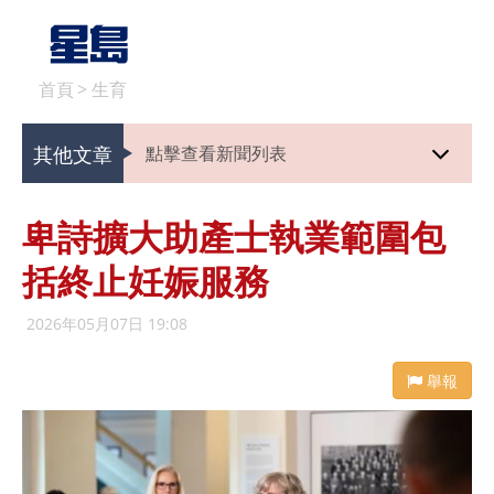
首頁
>
生育
其他文章
點擊查看新聞列表
卑詩擴大助產士執業範圍包
括終止妊娠服務
2026年05月07日 19:08
舉報