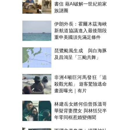
書信 藉AI破解一世紀前家
族謎團
伊朗外長：霍爾木茲海峽
新航道協議進入最後階段
重申美國須先滿足條件
琵鷺颱風生成 與白海豚
及昌鴻呈「三颱共舞」
非洲4噸巨河馬發狂「追
殺觀光船」 遊客驚險逃命
畫面曝光｜有片
林建岳女婿何伯曾孫溫哥
華疑背妻攬女 與林恬兒半
年零同框惹婚變傳聞