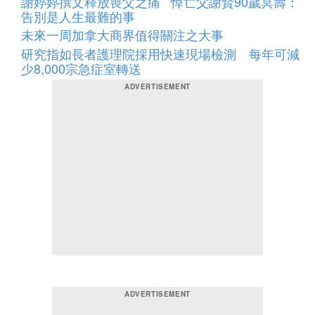
謝婷婷撰文釋放喪父之痛 悼亡父謝賢90歲冥壽：
告別是人生最難的事
未來一周加拿大商界值得關注之大事
研究指如長者護理院採用快速現場檢測 每年可減
少8,000宗急症室轉送