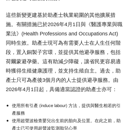
這些新變更建基於助產士執業範圍的其他擴展措
施。有關措施已於2026年4月1日與《醫護專業與職
業法》(Health Professions and Occupations Act)
同時生效。助產士現可為有需要人士在人生任何階
段，置入銅製子宮環，並提供其他避孕服務，包括
荷爾蒙避孕藥。這有助減少障礙，讓省民更容易適
時獲得生殖健康護理，並支持生殖自主。過去，助
產士只可為產後3個月內的人士提供避孕服務。由
2026年4月1日起，具備適當認證的助產士亦可：
使用所有引產 (induce labour) 方法，提供與醫生相若的引
產服務
使用超聲波檢查嬰兒出生前的胎向及位置。在此之前，助
產士已可使用超聲波監測胎兒心率