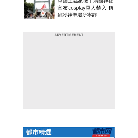
軍國主義象徵︱靖國神社
宣布cosplay軍人禁入 稱
維護神聖場所寧靜