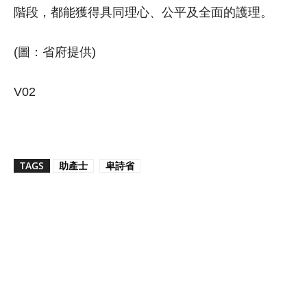
階段，都能獲得具同理心、公平及全面的護理。
(圖：省府提供)
V02
TAGS
助產士
卑詩省