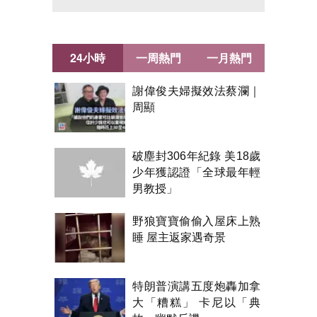
24小時
一周熱門
一月熱門
謝偉俊夫婦擬效法蔡瀾｜
周顯
破塵封306年紀錄 美18歲
少年獲認證「全球最年輕
男教授」
野狼寶寶偷偷入屋床上熟
睡 屋主返家遇奇景
特朗普演講五度炮轟加拿
大「糟糕」 卡尼以「典