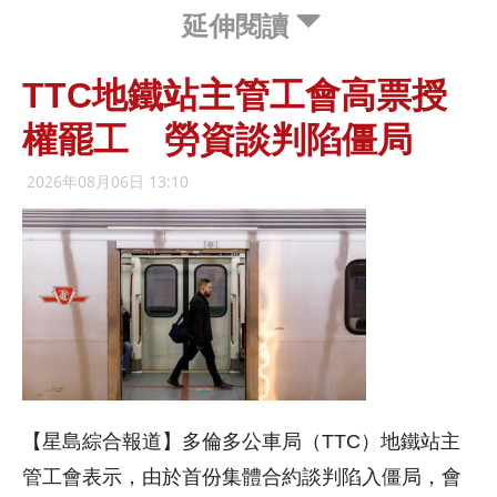
延伸閱讀
TTC地鐵站主管工會高票授
權罷工 勞資談判陷僵局
2026年08月06日 13:10
【星島綜合報道】多倫多公車局（TTC）地鐵站主
管工會表示，由於首份集體合約談判陷入僵局，會