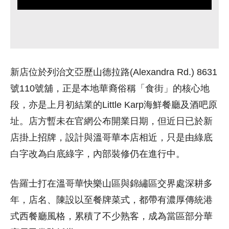
新店位於列治文亞歷山德拉路(Alexandra Rd.) 8631
號110號舖，正是本地華裔俗稱「食街」的核心地
段，亦是上月初結業的Little Karp海鮮餐廳及酒吧原
址。店方暫未在官網公布開業日期，但近日已於新
店掛上招牌，設計與溫哥華本店相近，只是由綠底
白字改為白底綠字，內部裝修仍在進行中。
告羅士打在溫哥華快樂山區與錦繡區交界處深耕多
年，店名、陳設以至餐牌菜式，都帶有濃厚傳統港
式西餐廳風格，累積了不少熟客，成為當區部分華