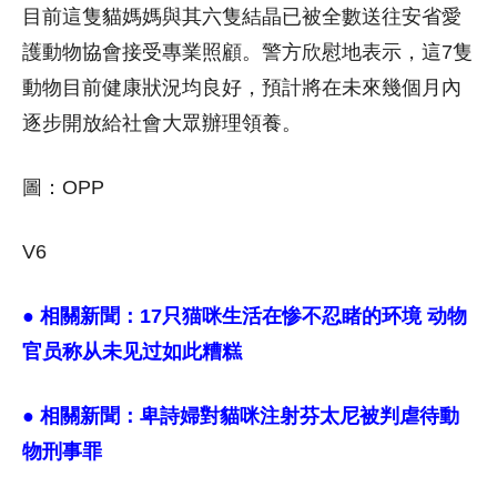
目前這隻貓媽媽與其六隻結晶已被全數送往安省愛
護動物協會接受專業照顧。警方欣慰地表示，這7隻
動物目前健康狀況均良好，預計將在未來幾個月內
逐步開放給社會大眾辦理領養。
圖：OPP
V6
● 相關新聞：
17只猫咪生活在惨不忍睹的环境 动物
官员称从未见过如此糟糕
● 相關新聞：
卑詩婦對貓咪注射芬太尼被判虐待動
物刑事罪