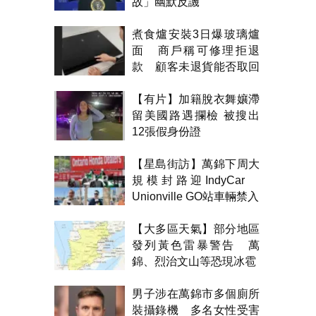
故」幽默反譏
煮食爐安裝3日爆玻璃爐
面 商戶稱可修理拒退
款 顧客未退貨能否取回
金錢？
【有片】加籍脫衣舞孃滯
留美國路遇攔檢 被搜出
12張假身份證
【星島街訪】萬錦下周大
規模封路迎IndyCar
Unionville GO站車輛禁入
【大多區天氣】部分地區
發列黃色雷暴警告 萬
錦、烈治文山等恐現冰雹
男子涉在萬錦市多個廁所
裝攝錄機 多名女性受害