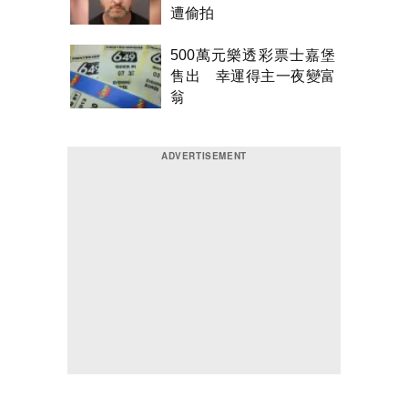
遭偷拍
500萬元樂透彩票士嘉堡
售出 幸運得主一夜變富
翁