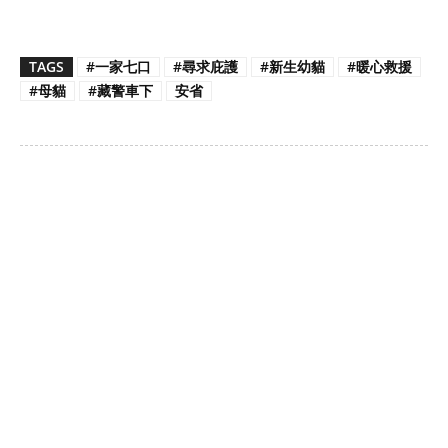
TAGS
#一家七口
#尋求庇護
#新生幼貓
#暖心救援
#母貓
#藏警車下
安省