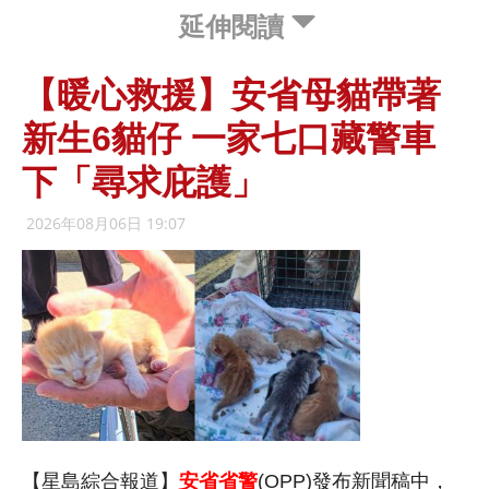
延伸閱讀
【暖心救援】安省母貓帶著
新生6貓仔 一家七口藏警車
下「尋求庇護」
2026年08月06日 19:07
【星島綜合報道】
安省省警
(OPP)發布新聞稿中，