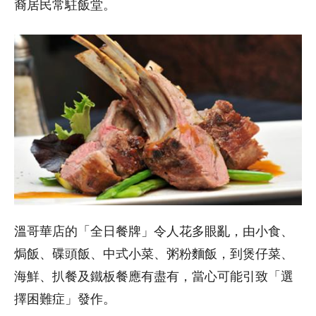
裔居民常駐飯堂。
溫哥華店的「全日餐牌」令人花多眼亂，由小食、
焗飯、碟頭飯、中式小菜、粥粉麵飯，到煲仔菜、
海鮮、扒餐及鐵板餐應有盡有，當心可能引致「選
擇困難症」發作。