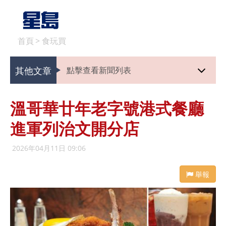
首頁
>
食玩買
其他文章
點擊查看新聞列表
溫哥華廿年老字號港式餐廳
進軍列治文開分店
2026年04月11日 09:06
舉報