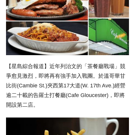
【星島綜合報道】近年列治文的「茶餐廳戰場」競
爭愈見激烈，即將再有強手加入戰團。於溫哥華甘
比街(Cambie St.)夾西第17大道(W. 17th Ave.)經營
逾二十載的告羅士打餐廳(Cafe Gloucester)，即將
開設第二店。