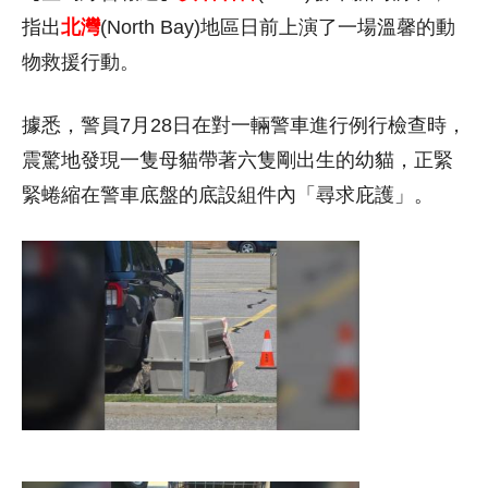
指出
北灣
(North Bay)地區日前上演了一場溫馨的動
物救援行動。
據悉，警員7月28日在對一輛警車進行例行檢查時，
震驚地發現一隻母貓帶著六隻剛出生的幼貓，正緊
緊蜷縮在警車底盤的底設組件內「尋求庇護」。