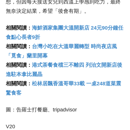
想，但因每天接送女兒到西溫上學感到吃力，最終
無奈決定結業，希望「後會有期」。
相關閱讀：
海鮮酒家集團大溫開新店 24元90分鐘任
食點心長者9折
相關閱讀：
台灣小吃在大溫華麗轉型 時尚夜店風
「覓食」蘭里開幕
相關閱讀：
港式茶餐食檔三不離四 列治文開新店後
進駐本拿比麗晶
相關閱讀：
松林居飄香溫哥華33載 一桌248道菜震
驚食客
圖：告羅士打餐廳、tripadvisor
V20