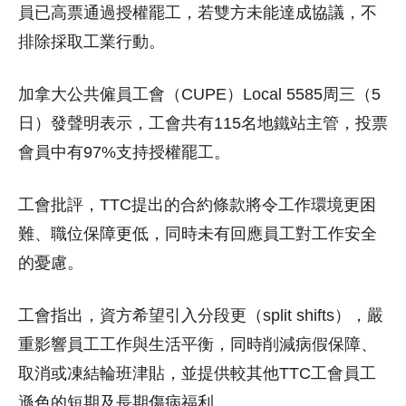
員已高票通過授權罷工，若雙方未能達成協議，不
排除採取工業行動。
加拿大公共僱員工會（CUPE）Local 5585周三（5
日）發聲明表示，工會共有115名地鐵站主管，投票
會員中有97%支持授權罷工。
工會批評，TTC提出的合約條款將令工作環境更困
難、職位保障更低，同時未有回應員工對工作安全
的憂慮。
工會指出，資方希望引入分段更（split shifts），嚴
重影響員工工作與生活平衡，同時削減病假保障、
取消或凍結輪班津貼，並提供較其他TTC工會員工
遜色的短期及長期傷病福利。