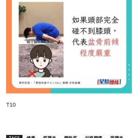
T10
TAGS
健康
筋膜炎
腳板底
行路腳痛
跟腱炎