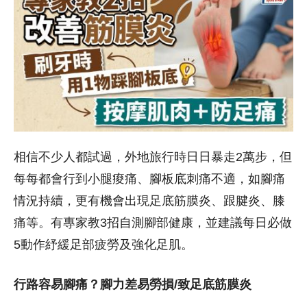
相信不少人都試過，外地旅行時日日暴走2萬步，但
每每都會行到小腿痠痛、腳板底刺痛不適，如腳痛
情況持續，更有機會出現足底筋膜炎、跟腱炎、膝
痛等。有專家教3招自測腳部健康，並建議每日必做
5動作紓緩足部疲勞及強化足肌。
行路容易腳痛？腳力差易勞損/致足底筋膜炎