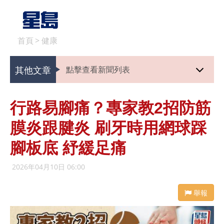
首頁
>
健康
其他文章
點擊查看新聞列表
行路易腳痛？專家教2招防筋
膜炎跟腱炎 刷牙時用網球踩
腳板底 紓緩足痛
2026年04月10日 06:00
舉報