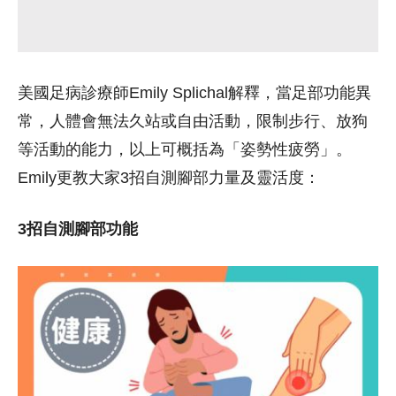
美國足病診療師Emily Splichal解釋，當足部功能異
常，人體會無法久站或自由活動，限制步行、放狗
等活動的能力，以上可概括為「姿勢性疲勞」。
Emily更教大家3招自測腳部力量及靈活度：
3招自測腳部功能