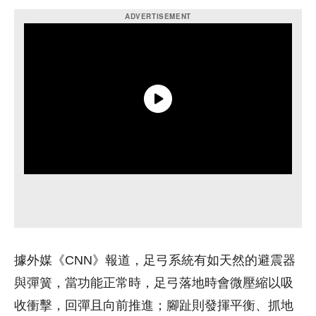
據外媒《CNN》報道，足弓系統有如天然的避震器
與彈簧，當功能正常時，足弓落地時會微壓縮以吸
收衝擊，回彈且向前推進；腳趾則發揮平衡、抓地