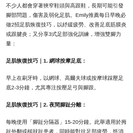
不少人都會穿著狹窄鞋頭與高跟鞋，長期可能引發
腳部問題，傷害及弱化足肌。Emily推薦每日早晚必
做2招足肌恢復技巧，以紓緩疲勞、改善足底筋膜炎
或跟腱炎；又分享3式足部強化訓練，增強雙腳力
量：
足肌恢復技巧｜1. 網球按摩足底：
早上在刷牙時，以網球、高爾夫球或按摩球踩壓足
底2-3分鐘，尤其專注按壓足弓與腳跟。
足肌恢復技巧｜2. 夜間腳趾分離：
每晚使用「腳趾分隔器」15-20分鐘。此舉適用於拇
趾外翻或槌狀趾患者，同時能對抗足部疲勞，抵消