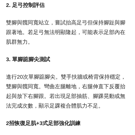
2. 足弓控制評估
雙腳與髖同寬站立，嘗試抬高足弓但保持腳趾與腳
跟著地。若足弓無法明顯隆起，可能表示足部內在
肌群無力。
3. 單腳踮腳尖測試
進行20次單腳踮腳尖。雙手扶牆或椅背保持穩定，
雙腳與髖同寬。彎曲左腿離地，右腿伸直下反覆抬
起與放下右腳跟。若出現足部抽筋、腳踝晃動或無
法完成次數，顯示足踝複合體肌力不足。
2招恢復足肌+3式足部強化訓練