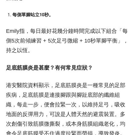
每側單腳站立10秒。
Emily指，每日最好花幾分鐘時間完成以下組合「每
側5次前傾練習 + 5次足弓微縮 + 10秒單腳平衡」，
持之以恆。
足底筋膜炎是甚麼？有何常見症狀？
港安醫院資料顯示，足底筋膜炎是一種常見的足部
疾病，足底筋膜是連接腳跟與腳趾底部的纖維組
織，每走一步，便會拉緊一次，以維持足弓，吸收
地面的反彈用力，可說是人體天然的避震裝置。多
次創傷引致筋膜微撕裂，或本身筋膜組織老化，均
會令足底筋膜受不住過度拉緊而勞損，導致發炎。