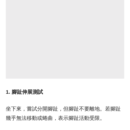
1. 腳趾伸展測試
坐下來，嘗試分開腳趾，但腳趾不要離地。若腳趾
幾乎無法移動或蜷曲，表示腳趾活動受限。