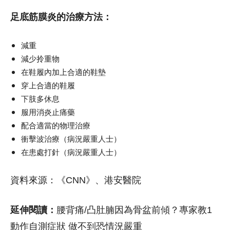
足底筋膜炎的治療方法：
減重
減少拎重物
在鞋履內加上合適的鞋墊
穿上合適的鞋履
下肢多休息
服用消炎止痛藥
配合適當的物理治療
衝擊波治療（病況嚴重人士）
在患處打針（病況嚴重人士）
資料來源：《CNN》、港安醫院
延伸閱讀：
腰背痛/凸肚腩因為骨盆前傾？專家教1
動作自測症狀 做不到恐情況嚴重