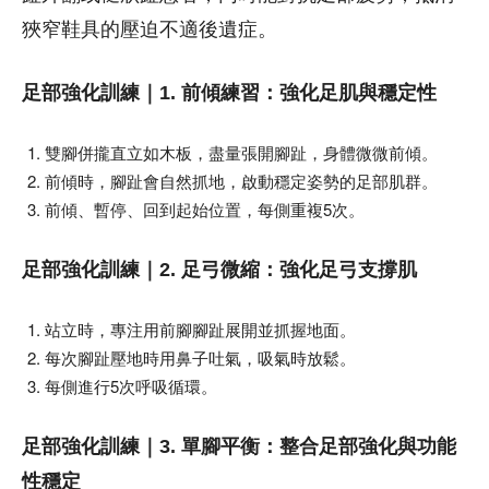
狹窄鞋具的壓迫不適後遺症。
足部強化訓練｜1. 前傾練習：強化足肌與穩定性
雙腳併攏直立如木板，盡量張開腳趾，身體微微前傾。
前傾時，腳趾會自然抓地，啟動穩定姿勢的足部肌群。
前傾、暫停、回到起始位置，每側重複5次。
足部強化訓練｜2. 足弓微縮：強化足弓支撐肌
站立時，專注用前腳腳趾展開並抓握地面。
每次腳趾壓地時用鼻子吐氣，吸氣時放鬆。
每側進行5次呼吸循環。
足部強化訓練｜3. 單腳平衡：整合足部強化與功能
性穩定