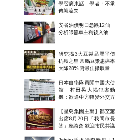
學習廣東話 學者：不承
傳就流失
安省油價明日急跌12仙
分析師籲車主稍後入油
研究揭3大豆製品屬平價
抗癌之星 常喝豆漿患癌率
大降28% 附最佳攝取量
日本自衛隊員闖中國大使
館 村田晃大揭犯案動
機：欲逼中方轉變外交方
針
【星島集團主辦】鄒至蕙
出席8月20日「我問市長
答」座談會 歡迎市民共議
市政