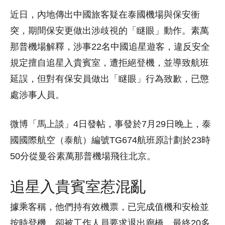
近日，內地傳出中國旅客疑在泰國機場與保安衝
突，期間保安更做出涉歧視的「瞇眼」動作。素萬
那普機場解釋，涉事22名中國追星遊客，違反安全
規定擅自追星入貴賓室，遭拒絕登機，並導致航班
延誤，但對有保安員做出「瞇眼」行為致歉，已懲
處涉事人員。
微博「馬上談」4日發帖，事發於7月29日晚上，泰
國國際航空（泰航）編號TG674航班原計劃於23時
50分從曼谷素萬那普機場飛往北京。
追星入貴賓室惹混亂
據乘客稱，他們持有效機票，已完成值機和安檢並
按時登機，卻被工作人員要求退出廊橋，最終20多