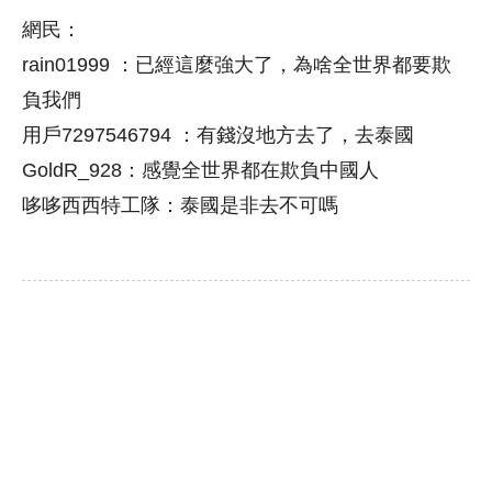
網民：
rain01999 ：已經這麼強大了，為啥全世界都要欺
負我們
用戶7297546794 ：有錢沒地方去了，去泰國
GoldR_928：感覺全世界都在欺負中國人
哆哆西西特工隊：泰國是非去不可嗎