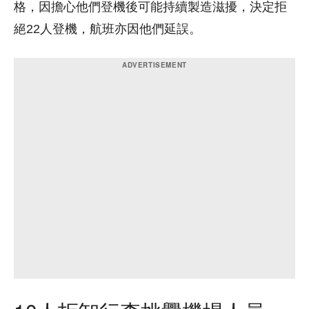
格，因擔心他們登機後可能持續製造滋擾，決定拒
絕22人登機，航班亦因他們延誤。