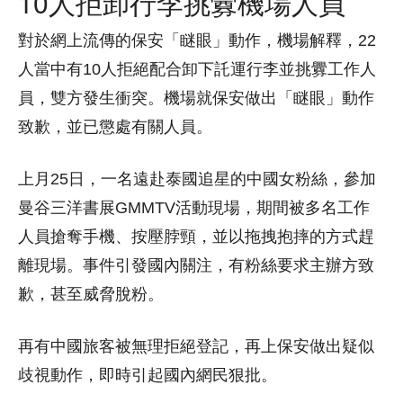
10人拒卸行李挑釁機場人員
對於網上流傳的保安「瞇眼」動作，機場解釋，22
人當中有10人拒絕配合卸下託運行李並挑釁工作人
員，雙方發生衝突。機場就保安做出「瞇眼」動作
致歉，並已懲處有關人員。
上月25日，一名遠赴泰國追星的中國女粉絲，參加
曼谷三洋書展GMMTV活動現場，期間被多名工作
人員搶奪手機、按壓脖頸，並以拖拽抱摔的方式趕
離現場。事件引發國內關注，有粉絲要求主辦方致
歉，甚至威脅脫粉。
再有中國旅客被無理拒絕登記，再上保安做出疑似
歧視動作，即時引起國內網民狠批。