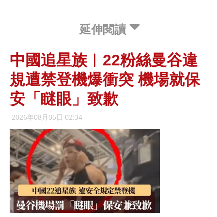
延伸閱讀
中國追星族︱22粉絲曼谷違
規遭禁登機爆衝突 機場就保
安「瞇眼」致歉
2026年08月05日 02:34