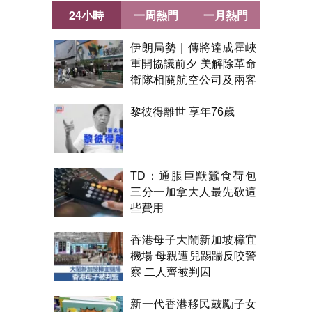
24小時
一周熱門
一月熱門
伊朗局勢｜傳將達成霍峽
重開協議前夕 美解除革命
衛隊相關航空公司及兩客
機制裁
黎彼得離世 享年76歲
TD：通脹巨獸蠶食荷包
三分一加拿大人最先砍這
些費用
香港母子大鬧新加坡樟宜
機場 母親遭兒踢踹反咬警
察 二人齊被判囚
新一代香港移民鼓勵子女