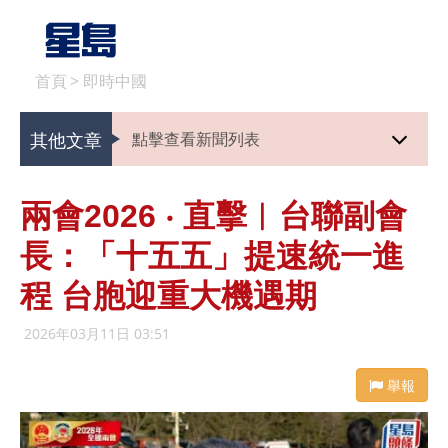
首頁
>
即時中國
其他文章
點擊查看新聞列表
兩會2026 ‧ 直擊︱台聯副會
長：「十五五」提速統一進
程 台胞迎重大機遇期
2026年03月11日 03:51
舉報