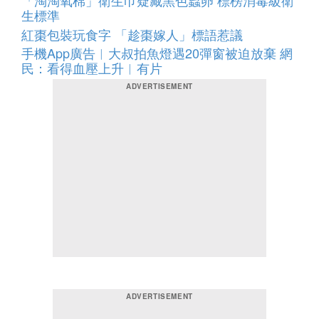
「淘淘氧棉」衛生巾疑藏黑色蟲卵 標榜消毒級衛
生標準
紅棗包裝玩食字 「趁棗嫁人」標語惹議
手機App廣告︱大叔拍魚燈遇20彈窗被迫放棄 網
民：看得血壓上升︱有片