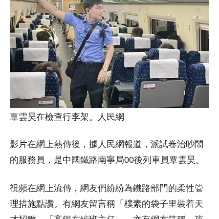
覃雲昊在檢查行李架。人民網
影片在網上熱傳後，據人民網報道，派試卷治吵鬧
的服務員，是中國鐵路南寧局00後列車員覃雲昊。
視頻在網上流傳，網友們紛紛為鐵路部門的柔性管
理措施點讚。有網友留言稱「樸素的袋子里裝着天