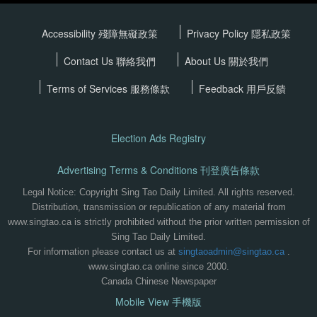
Accessibility 殘障無礙政策
Privacy Policy
隱私政策
Contact Us 聯絡我們
About Us 關於我們
Terms of Services
服務條款
Feedback 用戶反饋
Election Ads Registry
Advertising Terms & Conditions 刊登廣告條款
Legal Notice: Copyright Sing Tao Daily Limited. All rights reserved.
Distribution, transmission or republication of any material from
www.singtao.ca is strictly prohibited without the prior written permission of
Sing Tao Daily Limited.
For information please contact us at
singtaoadmin@singtao.ca
.
www.singtao.ca online since 2000.
Canada Chinese Newspaper
Mobile View 手機版