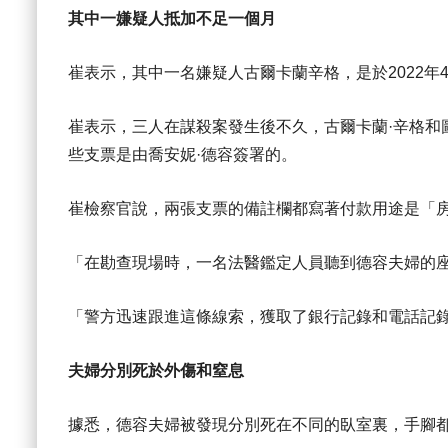
其中一嫌疑人抵加不足一個月
崔表示，其中一名嫌疑人古爾卡蘭辛格，是於2022年
崔表示，三人在謀殺案發生後不久，古爾卡蘭·辛格和圖
些支票是由喬安妮·德容簽署的。
崔檢察官說，兩張支票的備註欄都寫著付款用途是「
「在勘查現場時，一名法醫鑑定人員聽到德容夫婦的
「警方迅速跟進這條線索，獲取了銀行記錄和電話記
夫婦分別死於外傷和窒息
據悉，德容夫婦被發現分別死在不同的臥室裏，手腳