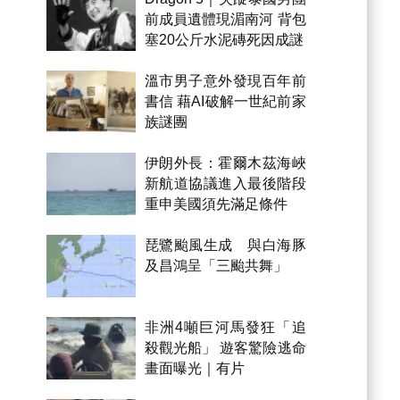
前成員遺體現湄南河 背包
塞20公斤水泥磚死因成謎
溫市男子意外發現百年前
書信 藉AI破解一世紀前家
族謎團
伊朗外長：霍爾木茲海峽
新航道協議進入最後階段
重申美國須先滿足條件
琵鷺颱風生成 與白海豚
及昌鴻呈「三颱共舞」
非洲4噸巨河馬發狂「追
殺觀光船」 遊客驚險逃命
畫面曝光｜有片