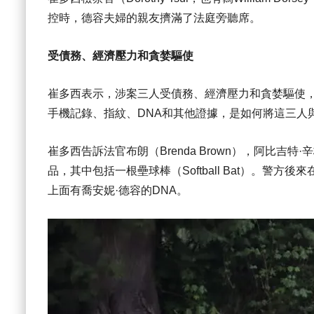
控時，德容夫婦的親友擠滿了法庭旁聽席。
受債務、經濟壓力和貪婪驅使
崔多西表示，涉案三人受債務、經濟壓力和貪婪驅使
手機記錄、指紋、DNA和其他證據，是如何將這三人
崔多西告訴法官布朗（Brenda Brown），阿比吉特·辛格
品，其中包括一根壘球棒（Softball Bat）。警
上面有喬安妮·德容的DNA。