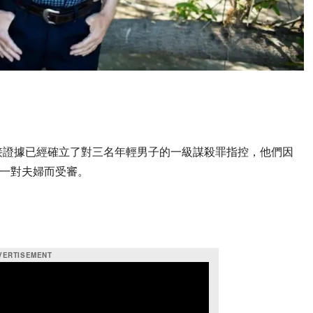
接證據已經確立了對三名年輕男子的一級謀殺罪指控，他們因
力殺害一對夫婦而受審。