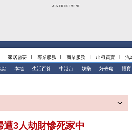
|
家居需要
|
專業服務
|
商業服務
|
出租買賣
|
汽
焦點
本地
生活百答
中港台
娛樂
好去處
體育
婦遭3人劫財慘死家中