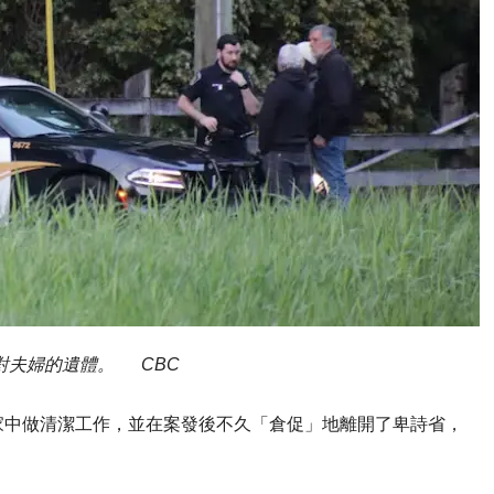
這對夫婦的遺體。 CBC
家中做清潔工作，並在案發後不久「倉促」地離開了卑詩省，