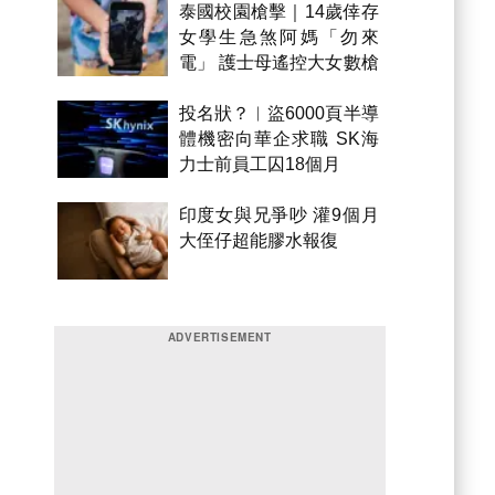
泰國校園槍擊｜14歲倖存
女學生急煞阿媽「勿來
電」 護士母遙控大女數槍
聲報警
投名狀？︱盜6000頁半導
體機密向華企求職 SK海
力士前員工囚18個月
印度女與兄爭吵 灌9個月
大侄仔超能膠水報復