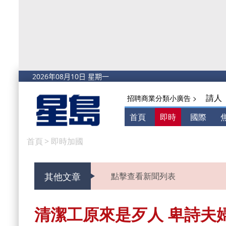
請人
招聘商業分類小廣告 >
首頁
即時
國際
首頁
>
即時加國
其他文章
點擊查看新聞列表
清潔工原來是歹人 卑詩夫