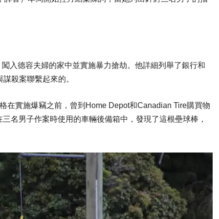
，闖入德容夫婦的家中並實施暴力搶劫。他詳細列舉了銀行和
與謀殺案聯繫起來的。
在實施爆竊之前，曾到Home Depot和Canadian Tire購買物
方後來在三名男子作案時使用的車輛後備箱中，發現了這根壘球棒，