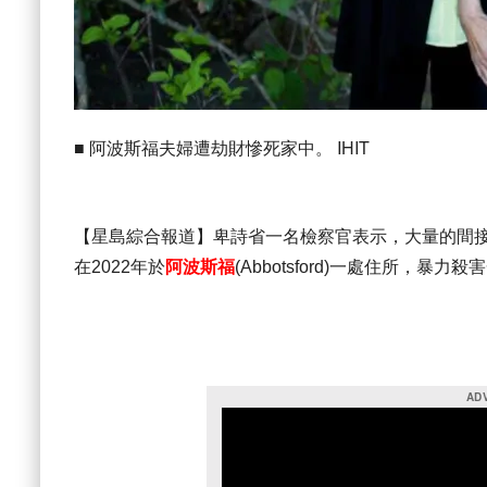
■ 阿波斯福夫婦遭劫財慘死家中。 IHIT
【星島綜合報道】卑詩省一名檢察官表示，大量的間
在2022年於
阿波斯福
(Abbotsford)一處住所，暴