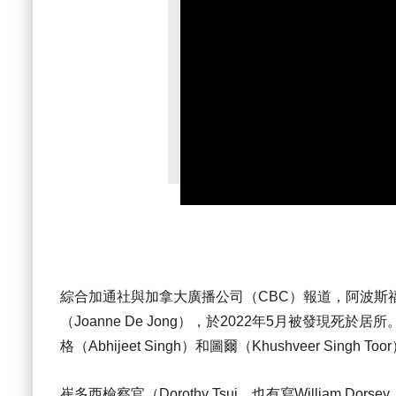
綜合加通社與加拿大廣播公司（CBC）報道，阿波斯福居民阿
（Joanne De Jong），於2022年5月被發現死於居所
格（Abhijeet Singh）和圖爾（Khushveer Sing
崔多西檢察官（Dorothy Tsui，也有寫William