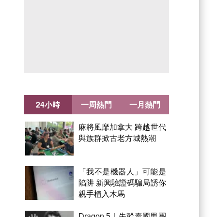
24小時
一周熱門
一月熱門
麻將風靡加拿大 跨越世代
與族群掀古老方城熱潮
「我不是機器人」可能是
陷阱 新興驗證碼騙局誘你
親手植入木馬
Dragon 5｜失蹤泰國男團