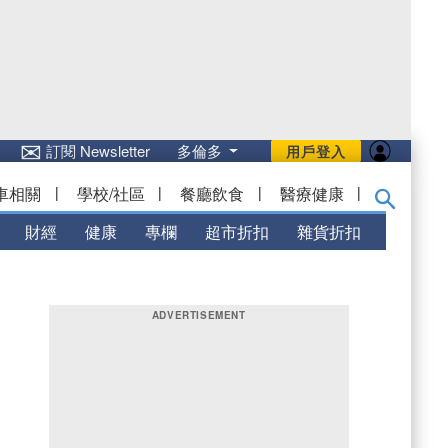
✉
訂閱 Newsletter
多倫多
用戶登入
車相關
|
學校/社區
|
餐廳飲食
|
醫療健康
|
財經
健康
專欄
超市折扣
雜貨折扣