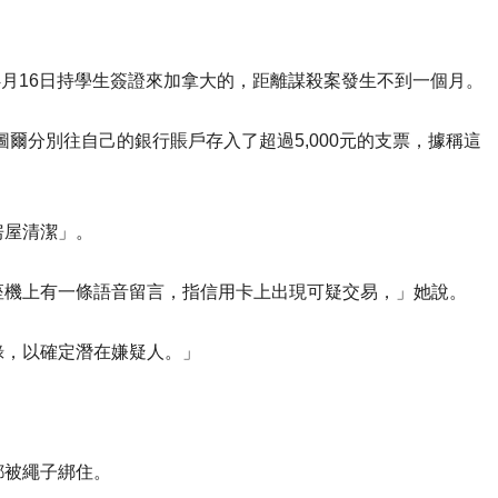
4月16日持學生簽證來加拿大的，距離謀殺案發生不到一個月。
爾分別往自己的銀行賬戶存入了超過5,000元的支票，據稱這
房屋清潔」。
座機上有一條語音留言，指信用卡上出現可疑交易，」她說。
錄，以確定潛在嫌疑人。」
都被繩子綁住。