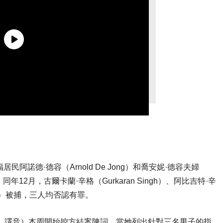
諾德·德容（Arnold De Jong）和喬安妮·德容夫婦
。同年12月，古爾卡蘭·辛格（Gurkaran Singh）、阿比吉特·辛
h Toor）被捕，三人均否認有罪。
 Dorsey，譯音）本周開始控方結案陳詞，當她列出針對三名男子的指