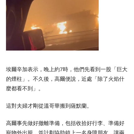
埃爾辛加表示，晚上約7時，他們先看到一股「巨大
的煙柱」。不久後，高爾便說，近處「除了火焰什
麼都看不到」。
這對夫婦才剛從溫哥華搬到薩默蘭。
高爾事先做好撤離準備，包括收拾好行李、準備好
寵物外出籠，並計劃協助鎮上一名身障朋友，讓兩