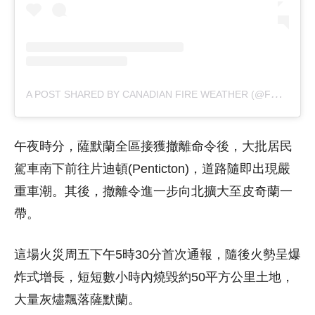
A
POST SHARED BY CANADIAN FIRE WEATHER (@FFMSEE)
午夜時分，薩默蘭全區接獲撤離命令後，大批居民
駕車南下前往片迪頓(Penticton)，道路隨即出現嚴
重車潮。其後，撤離令進一步向北擴大至皮奇蘭一
帶。
這場火災周五下午5時30分首次通報，隨後火勢呈爆
炸式增長，短短數小時內燒毀約50平方公里土地，
大量灰燼飄落薩默蘭。