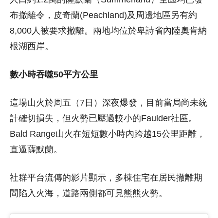
布撤離令，皮奇蘭(Peachland)及周邊地區另有約
8,000人被要求撤離。兩地均位於卑詩省內陸奧肯納
根湖西岸。
數小時吞噬50平方公里
這場山火於周五（7日）深夜爆發，目前當局尚未統
計確切損失，但火勢已壓過較小的Faulder社區。
Bald Range山火在短短數小時內跨越15公里距離，
直逼薩默蘭。
社群平台流傳的影片顯示，多棟住宅在居民撤離期
間陷入火海，道路兩側都可見熊熊火勢。