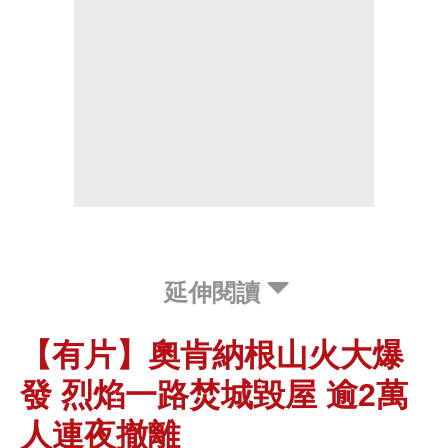
延伸閱讀
【有片】奧肯納根山火大爆
發 烈焰一路焚城毀屋 逾2萬
人連夜撤離