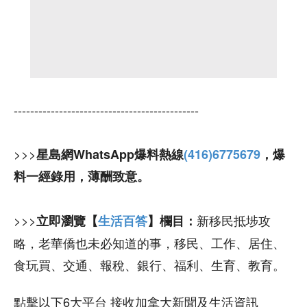
---------------------------------------------
>>>
星島網WhatsApp爆料熱線
(416)6775679
，爆
料一經錄用，薄酬致意。
>>>
新移民抵埗攻
立即瀏覽【
生活百答
】欄目：
略，老華僑也未必知道的事，移民、工作、居住、
食玩買、交通、報稅、銀行、福利、生育、教育。
點擊以下6大平台 接收加拿大新聞及生活資訊