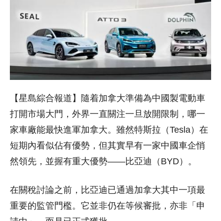
【星島綜合報道】隨着加拿大準備為中國製電動車
打開市場大門，外界一直關注一旦放開限制，哪一
家車廠能最快進軍加拿大。雖然特斯拉（Tesla）在
短期內看似佔有優勢，但其實早有一家中國車企悄
然領先，並握有重大優勢——比亞迪（BYD）。
在關稅討論之前，比亞迪已通過加拿大其中一項最
重要的監管門檻。它並非仍在等候審批，亦非「申