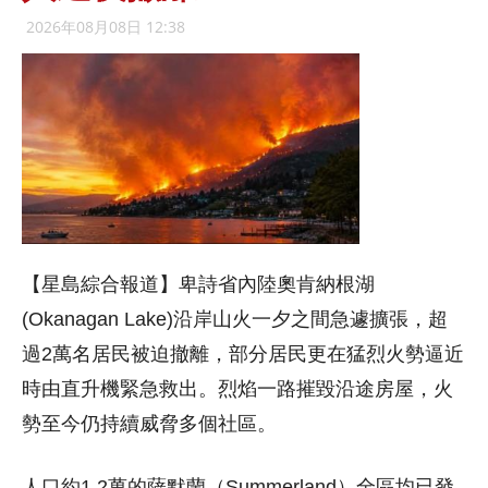
2026年08月08日 12:38
【星島綜合報道】卑詩省內陸奧肯納根湖
(Okanagan Lake)沿岸山火一夕之間急遽擴張，超
過2萬名居民被迫撤離，部分居民更在猛烈火勢逼近
時由直升機緊急救出。烈焰一路摧毀沿途房屋，火
勢至今仍持續威脅多個社區。
人口約1.2萬的薩默蘭（Summerland）全區均已發