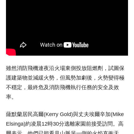
雖然消防飛機連夜沿火場東側投放阻燃劑，試圖保
護建築物並減緩火勢，但風勢加劇後，火勢變得極
不穩定，最終危及消防飛機執行任務的安全及效
率。
薩默蘭居民高爾(Kerry Gold)與丈夫埃爾辛加(Mike
Elsinga)約凌晨12時30分逃離家園前接受訪問。高
爾表示，他們已能看見山脈另一側的火焰直衝天