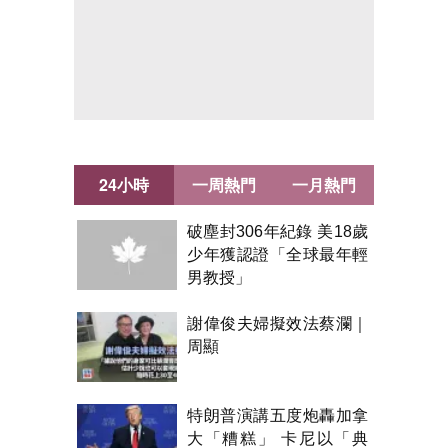
24小時
一周熱門
一月熱門
破塵封306年紀錄 美18歲
少年獲認證「全球最年輕
男教授」
謝偉俊夫婦擬效法蔡瀾｜
周顯
特朗普演講五度炮轟加拿
大「糟糕」 卡尼以「典