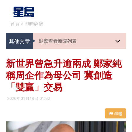
首頁
>
即時經濟
其他文章
點擊查看新聞列表
新世界曾急升逾兩成 鄭家純
稱周企作為母公司 冀創造
「雙贏」交易
2026年01月19日 01:32
舉報