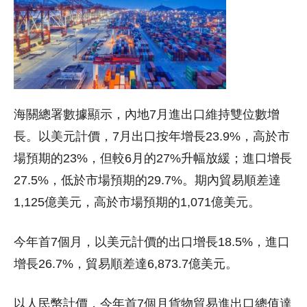
海關總署數據顯示，內地7月進出口維持雙位數增
長。以美元計價，7月出口按年增長23.9%，高於市
場預期的23%，但較6月的27%升幅放緩；進口增長
27.5%，低於市場預期的29.7%。期內貿易順差達
1,125億美元，高於市場預期的1,071億美元。
今年首7個月，以美元計價的出口增長18.5%，進口
增長26.7%，貿易順差達6,873.7億美元。
以人民幣計價，今年首7個月貨物貿易進出口總值達