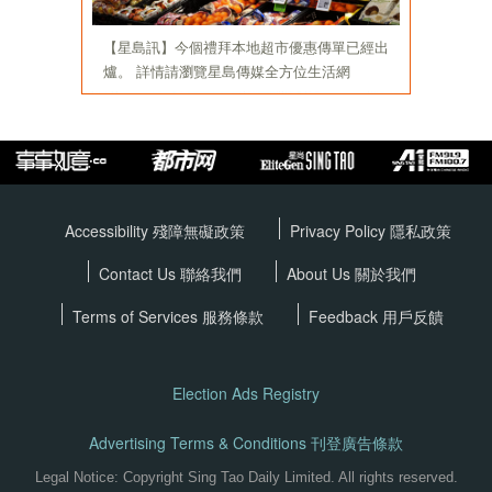
Accessibility 殘障無礙政策
Privacy Policy
隱私政策
Contact Us 聯絡我們
About Us 關於我們
Terms of Services
服務條款
Feedback 用戶反饋
Election Ads Registry
Advertising Terms & Conditions 刊登廣告條款
Legal Notice: Copyright Sing Tao Daily Limited. All rights reserved.