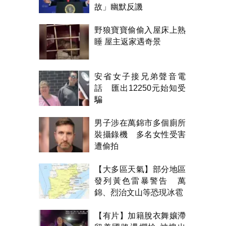
故」幽默反譏
野狼寶寶偷偷入屋床上熟
睡 屋主返家遇奇景
安省女子接兄弟聲音電
話 匯出12250元始知受
騙
男子涉在萬錦市多個廁所
裝攝錄機 多名女性受害
遭偷拍
【大多區天氣】部分地區
發列黃色雷暴警告 萬
錦、烈治文山等恐現冰雹
【有片】加籍脫衣舞孃滯