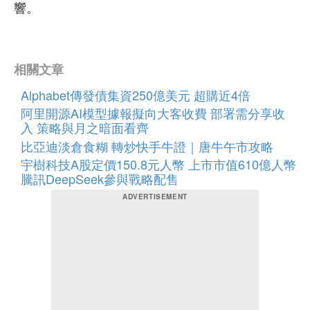
響。
相關文章
Alphabet傳發債集資250億美元 超購近4倍
阿里開源AI模型據報擬向大客收費 部署需分享收
入 策略與月之暗面看齊
比亞迪淡倉食糊 轉炒快手牛證｜唐牛午市攻略
宇樹科技A股定價150.8元人幣 上市市值610億人幣
騰訊DeepSeek參與戰略配售