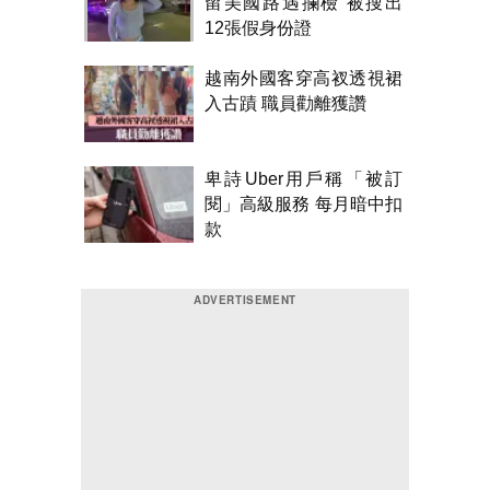
留美國路遇攔檢 被搜出
12張假身份證
越南外國客穿高衩透視裙
入古蹟 職員勸離獲讚
卑詩Uber用戶稱「被訂
閱」高級服務 每月暗中扣
款