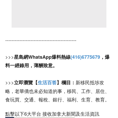
---------------------------------------------
>>>
星島網WhatsApp爆料熱線
(416)6775679
，爆
料一經錄用，薄酬致意。
>>>
新移民抵埗攻
立即瀏覽【
生活百答
】欄目：
略，老華僑也未必知道的事，移民、工作、居住、
食玩買、交通、報稅、銀行、福利、生育、教育。
點擊以下6大平台 接收加拿大新聞及生活資訊