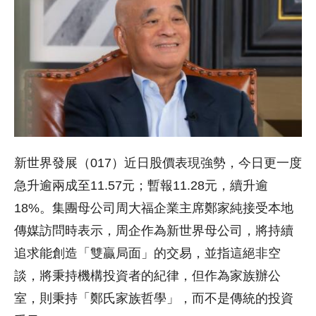
新世界發展（017）近日股價表現強勢，今日更一度
急升逾兩成至11.57元；暫報11.28元，續升逾
18%。集團母公司周大福企業主席鄭家純接受本地
傳媒訪問時表示，周企作為新世界母公司，將持續
追求能創造「雙贏局面」的交易，並指這絕非空
談，將秉持機構投資者的紀律，但作為家族辦公
室，則秉持「鄭氏家族哲學」，而不是傳統的投資