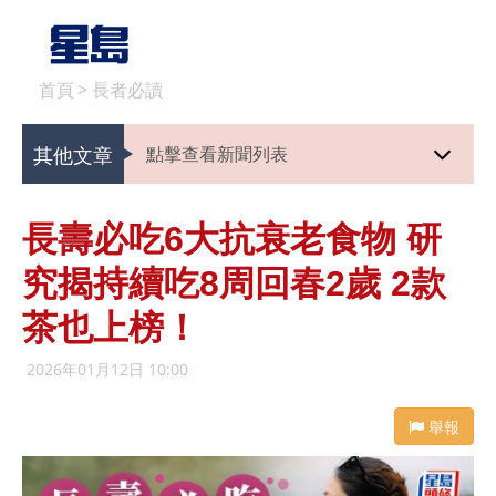
首頁
>
長者必讀
其他文章
點擊查看新聞列表
長壽必吃6大抗衰老食物 研
究揭持續吃8周回春2歲 2款
茶也上榜！
2026年01月12日 10:00
舉報