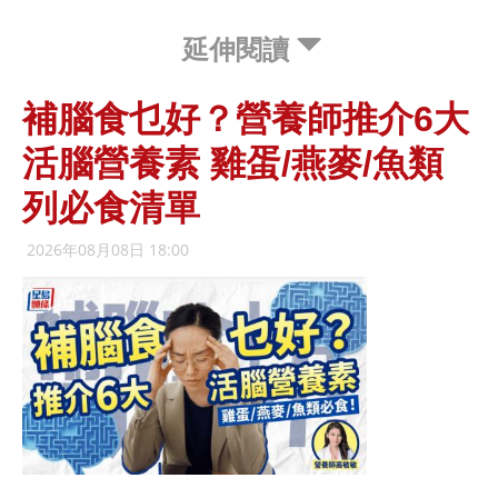
延伸閱讀
補腦食乜好？營養師推介6大
活腦營養素 雞蛋/燕麥/魚類
列必食清單
2026年08月08日 18:00