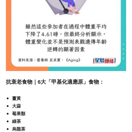
抗衰老食物｜6大「甲基化適應原」食物：
薑黃
大蒜
莓果類
綠茶
烏龍茶