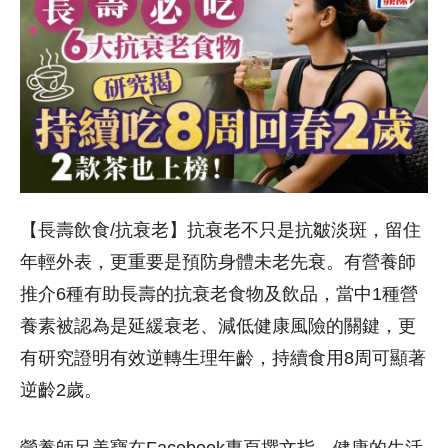
【長壽飲食/抗衰老】抗衰老不只是抗皺淡斑，留住
年輕外表，更重要是預防身體未老先衰。有營養師
推介6種有助長壽的抗衰老食物及飲品，當中1種營
養素被認為是延緩衰老、減低健康風險的關鍵，更
有研究證明有效逆轉生理年齡，持續食用8周可顯著
逆齡2歲。