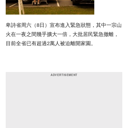
卑詩省周六（8日）宣布進入緊急狀態，其中一宗山
火在一夜之間幾乎擴大一倍，大批居民緊急撤離，
目前全省已有超過2萬人被迫離開家園。