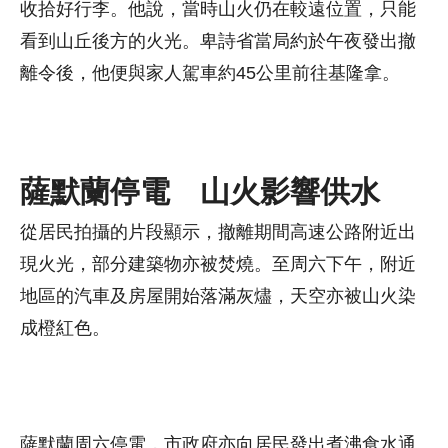
收拾好行李。他說，當時山火仍在較遠位置，只能
看到山丘後方的火光。卑詩省當局約於午夜發出撤
離令後，他便與家人駕車約45公里前往基隆拿。
薩默蘭停電 山火影響供水
從居民拍攝的片段顯示，撤離期間高速公路附近出
現火光，部分建築物亦被焚燒。至周六下午，附近
地區的汽車及房屋開始落滿灰燼，天空亦被山火染
成橙紅色。
薩默蘭周六停電，市政府亦向居民發出煮沸食水通