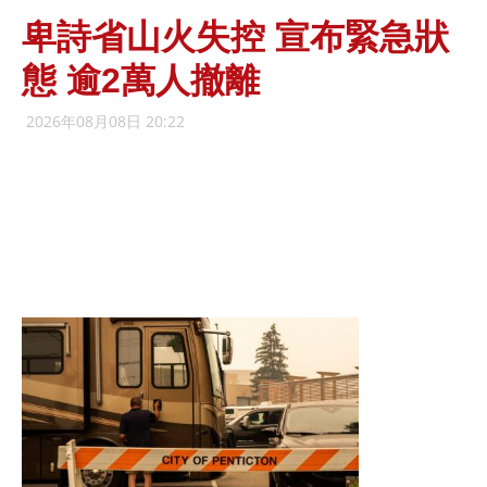
卑詩省山火失控 宣布緊急狀
態 逾2萬人撤離
2026年08月08日 20:22