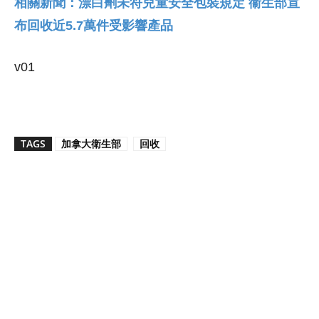
相關新聞：漂白劑未符兒童安全包裝規定 衞生部宣
布回收近5.7萬件受影響產品
v01
TAGS
加拿大衛生部
回收