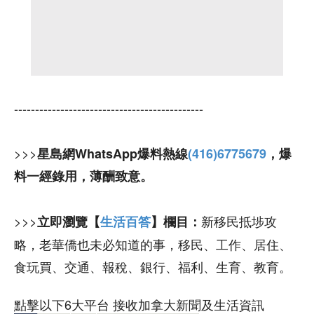
---------------------------------------------
>>>
星島網WhatsApp爆料熱線
(416)6775679
，爆
料一經錄用，薄酬致意。
>>>
新移民抵埗攻
立即瀏覽【
生活百答
】欄目：
略，老華僑也未必知道的事，移民、工作、居住、
食玩買、交通、報稅、銀行、福利、生育、教育。
點擊以下6大平台 接收加拿大新聞及生活資訊