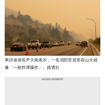
卑詩省省長尹大衛表示，一名消防官員形容山火就
像「一枚炸彈爆炸」。路透社