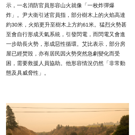
示，一名消防官員形容山火就像「一枚炸彈爆
炸」。尹大衛引述官員指，部分樹木上的火焰高達
約30米，火焰更升至樹木上方約61米。猛烈火勢甚
至會自行形成天氣系統，引發閃電，而閃電又會進
一步助長火勢，形成惡性循環。艾比表示，部分房
屋已經焚毀，亦有居民因火勢突然急劇變化而受
困，需要救援人員協助。他形容情況仍然「非常動
態及具威脅性」。