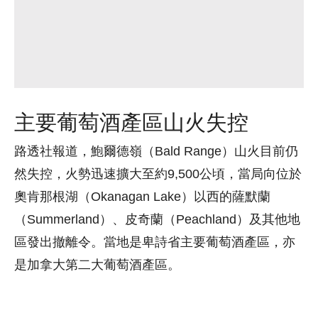
主要葡萄酒產區山火失控
路透社報道，鮑爾德嶺（Bald Range）山火目前仍
然失控，火勢迅速擴大至約9,500公頃，當局向位於
奧肯那根湖（Okanagan Lake）以西的薩默蘭
（Summerland）、皮奇蘭（Peachland）及其他地
區發出撤離令。當地是卑詩省主要葡萄酒產區，亦
是加拿大第二大葡萄酒產區。