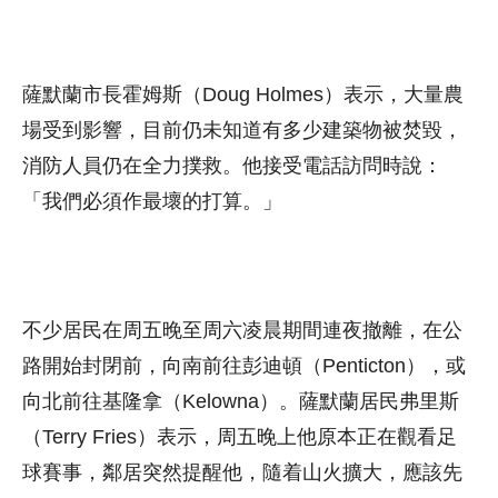
薩默蘭市長霍姆斯（Doug Holmes）表示，大量農
場受到影響，目前仍未知道有多少建築物被焚毀，
消防人員仍在全力撲救。他接受電話訪問時說：
「我們必須作最壞的打算。」
不少居民在周五晚至周六凌晨期間連夜撤離，在公
路開始封閉前，向南前往彭迪頓（Penticton），或
向北前往基隆拿（Kelowna）。薩默蘭居民弗里斯
（Terry Fries）表示，周五晚上他原本正在觀看足
球賽事，鄰居突然提醒他，隨着山火擴大，應該先