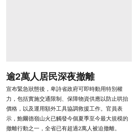
逾2萬人居民深夜撤離
宣布緊急狀態後，卑詩省政府可即時動用特別權
力，包括實施交通限制、保障物資供應以防止哄抬
價格，以及運用額外工具協調救援工作。官員表
示，鮑爾德嶺山火已觸發今個夏季至今最大規模的
撤離行動之一，全省已有超過2萬人被迫撤離。