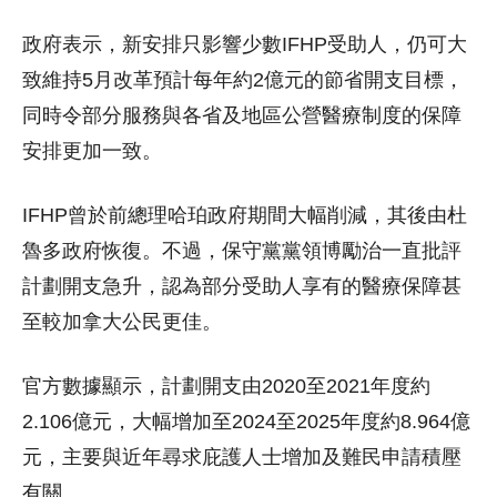
政府表示，新安排只影響少數IFHP受助人，仍可大
致維持5月改革預計每年約2億元的節省開支目標，
同時令部分服務與各省及地區公營醫療制度的保障
安排更加一致。
IFHP曾於前總理哈珀政府期間大幅削減，其後由杜
魯多政府恢復。不過，保守黨黨領博勵治一直批評
計劃開支急升，認為部分受助人享有的醫療保障甚
至較加拿大公民更佳。
官方數據顯示，計劃開支由2020至2021年度約
2.106億元，大幅增加至2024至2025年度約8.964億
元，主要與近年尋求庇護人士增加及難民申請積壓
有關。