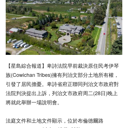
【星島綜合報道】卑詩法院早前裁決原住民考伊琴
族(Cowichan Tribes)擁有列治文部分土地所有權，
引發了居民擔憂。卑詩省府正聯同列治文市政府對
法院判決提出上訴，列治文市政府周二(28日)晚上
將就此舉辦一場說明會。
法庭文件和土地文件顯示，位於布倫德爾路