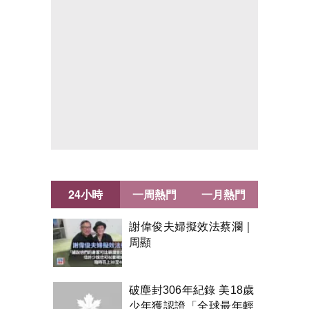
24小時
一周熱門
一月熱門
謝偉俊夫婦擬效法蔡瀾｜
周顯
破塵封306年紀錄 美18歲
少年獲認證「全球最年輕