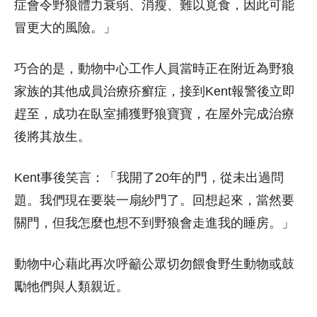
症會令野狼體力衰弱、消瘦、難以覓食，因此可能
冒更大的風險。」
巧合的是，動物中心工作人員當時正在附近為野狼
家族的其他成員治療疥癬症，接到Kent報警後立即
趕至，成功在臥室捕獲野狼寶寶，在屋外完成治療
後將其放生。
Kent事後笑言：「我開了20年的門，從未出過問
題。我們現在要裝一扇紗門了。回想起來，當然要
關門，但我怎麼也想不到野狼會走進我的睡房。」
動物中心藉此再次呼籲公眾切勿餵食野生動物或鼓
勵牠們與人類親近。