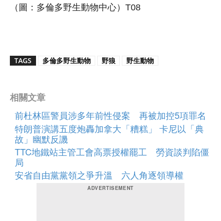
（圖：多倫多野生動物中心）T08
TAGS
多倫多野生動物
野狼
野生動物
相關文章
前杜林區警員涉多年前性侵案 再被加控5項罪名
特朗普演講五度炮轟加拿大「糟糕」 卡尼以「典
故」幽默反譏
TTC地鐵站主管工會高票授權罷工 勞資談判陷僵
局
安省自由黨黨領之爭升溫 六人角逐領導權