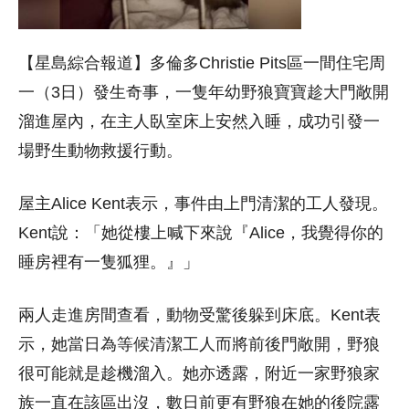
【星島綜合報道】多倫多Christie Pits區一間住宅周
一（3日）發生奇事，一隻年幼野狼寶寶趁大門敞開
溜進屋內，在主人臥室床上安然入睡，成功引發一
場野生動物救援行動。
屋主Alice Kent表示，事件由上門清潔的工人發現。
Kent說：「她從樓上喊下來說『Alice，我覺得你的
睡房裡有一隻狐狸。』」
兩人走進房間查看，動物受驚後躲到床底。Kent表
示，她當日為等候清潔工人而將前後門敞開，野狼
很可能就是趁機溜入。她亦透露，附近一家野狼家
族一直在該區出沒，數日前更有野狼在她的後院露