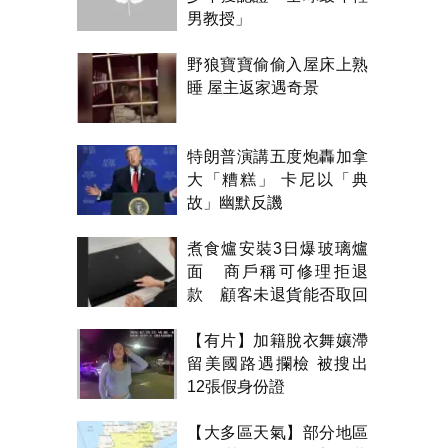
男教授」
野狼寶寶偷偷入屋床上熟
睡 屋主返家遇奇景
特朗普演講五度炮轟加拿
大「糟糕」 卡尼以「典
故」幽默反譏
煮食爐安裝3日爆玻璃爐
面 商戶稱可修理拒退
款 顧客未退貨能否取回
金錢？
【有片】加籍脫衣舞孃滯
留美國路遇攔檢 被搜出
12張假身份證
【大多區天氣】部分地區