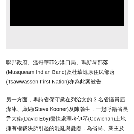
聯邦政府、溫哥華菲沙港口局、瑪斯琴部落
(Musqueam Indian Band)及杜華遜原住民部落
(Tsawwassen First Nation)亦為此案被告。
另一方面，卑詩省保守黨在列治文的 3 名省議員屈
潔冰、庫納(Steve Kooner)及陳瀚生，一起呼籲省長
尹大衛(David Eby)盡快處理考伊琴(Cowichan)土地
擁有權裁決所引起的混亂與憂慮，為省民、業主及