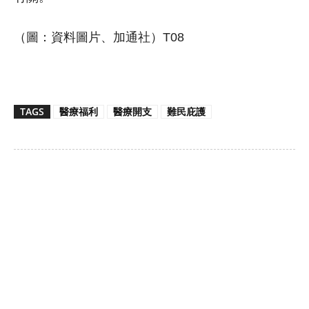
（圖：資料圖片、加通社）T08
TAGS
醫療福利
醫療開支
難民庇護