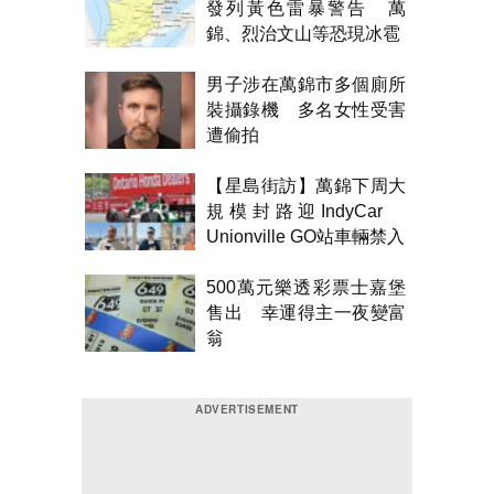
發列黃色雷暴警告 萬
錦、烈治文山等恐現冰雹
男子涉在萬錦市多個廁所
裝攝錄機 多名女性受害
遭偷拍
【星島街訪】萬錦下周大
規模封路迎IndyCar
Unionville GO站車輛禁入
500萬元樂透彩票士嘉堡
售出 幸運得主一夜變富
翁