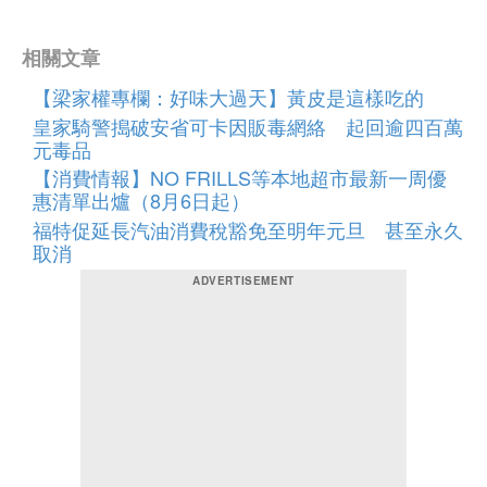
相關文章
【梁家權專欄：好味大過天】黃皮是這樣吃的
皇家騎警搗破安省可卡因販毒網絡 起回逾四百萬
元毒品
【消費情報】NO FRILLS等本地超市最新一周優
惠清單出爐（8月6日起）
福特促延長汽油消費稅豁免至明年元旦 甚至永久
取消