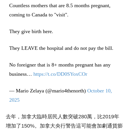
Countless mothers that are 8.5 months pregnant,
coming to Canada to "visit".
They give birth here.
They LEAVE the hospital and do not pay the bill.
No foreigner that is 8+ months pregnant has any
business…
https://t.co/DD0SYoxCOr
— Mario Zelaya (@mario4thenorth)
October 10,
2025
去年，加拿大臨時居民人數突破280萬，比2019年
增加了150%。加拿大央行警告這可能會加劇通貨膨