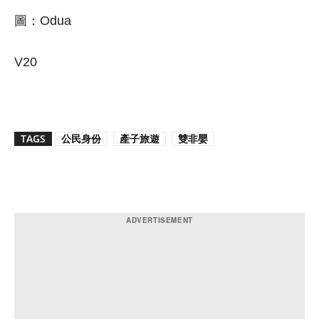
圖：Odua
V20
TAGS
公民身份
產子旅遊
雙非嬰