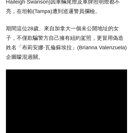
Haileigh Swanson)因車輛尾燈及車牌照明燈都不
亮，在坦帕(Tampa)遭到巡邏警員攔檢。
期間這位28歲、來自加拿大一個未公開地址的女
子，不僅欺騙警方自己擁有紐約駕照，更冒用偽造
姓名「布莉安娜·瓦倫蘇埃拉」(Brianna Valenzuela)
企圖矇混過關。