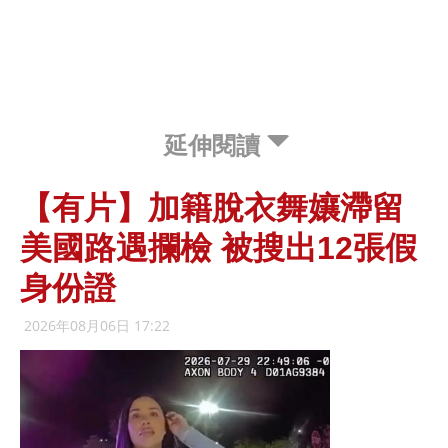
延伸閱讀
【有片】加籍脫衣舞孃滯留
美國路遇攔檢 被搜出12張假
身份證
2026年08月06日 17:22