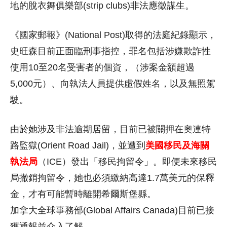
地的脫衣舞俱樂部(strip clubs)非法應徵謀生。
《國家郵報》(National Post)取得的法庭紀錄顯示，
史旺森目前正面臨刑事指控，罪名包括涉嫌欺詐性
使用10至20名受害者的個資，（涉案金額超過
5,000元）、向執法人員提供虛假姓名，以及無照駕
駛。
由於她涉及非法逾期居留，目前已被關押在奧連特
路監獄(Orient Road Jail)，並遭到
美國移民及海關
執法局
（ICE）發出「移民拘留令」。即便未來移民
局撤銷拘留令，她也必須繳納高達1.7萬美元的保釋
金，才有可能暫時離開希爾斯堡縣。
加拿大全球事務部(Global Affairs Canada)目前已接
獲通報並介入了解。