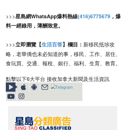
>>>
星島網WhatsApp爆料熱線
(416)6775679
，爆
料一經錄用，薄酬致意。
>>>
新移民抵埗攻
立即瀏覽【
生活百答
】欄目：
略，老華僑也未必知道的事，移民、工作、居住、
食玩買、交通、報稅、銀行、福利、生育、教育。
點擊以下6大平台 接收加拿大新聞及生活資訊