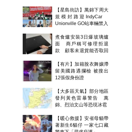
【星島街訪】萬錦下周大
規模封路迎IndyCar
Unionville GO站車輛禁入
煮食爐安裝3日爆玻璃爐
面 商戶稱可修理拒退
款 顧客未退貨能否取回
金錢？
【有片】加籍脫衣舞孃滯
留美國路遇攔檢 被搜出
12張假身份證
【大多區天氣】部分地區
發列黃色雷暴警告 萬
錦、烈治文山等恐現冰雹
【暖心救援】安省母貓帶
著新生6貓仔 一家七口藏
警車下「尋求庇護」