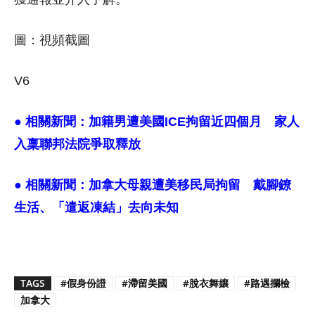
圖：視頻截圖
V6
● 相關新聞：
加籍男遭美國ICE拘留近四個月 家人
入稟聯邦法院爭取釋放
● 相關新聞：
加拿大母親遭美移民局拘留 戴腳鐐
生活、「遣返凍結」去向未知
TAGS
#假身份證
#滯留美國
#脫衣舞孃
#路遇攔檢
加拿大