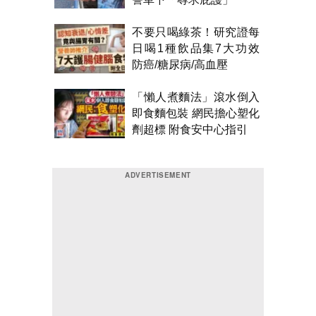
不要只喝綠茶！研究證每
日喝1種飲品集7大功效
防癌/糖尿病/高血壓
「懶人煮麵法」滾水倒入
即食麵包裝 網民擔心塑化
劑超標 附食安中心指引