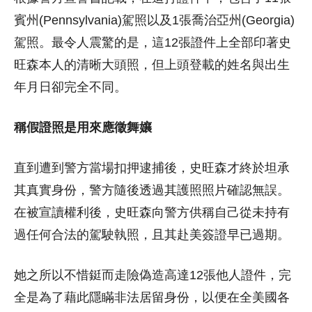
賓州(Pennsylvania)駕照以及1張喬治亞州(Georgia)
駕照。最令人震驚的是，這12張證件上全部印著史
旺森本人的清晰大頭照，但上頭登載的姓名與出生
年月日卻完全不同。
稱假證照是用來應徵舞孃
直到遭到警方當場扣押逮捕後，史旺森才終於坦承
其真實身份，警方隨後透過其護照照片確認無誤。
在被宣讀權利後，史旺森向警方供稱自己從未持有
過任何合法的駕駛執照，且其赴美簽證早已過期。
她之所以不惜鋌而走險偽造高達12張他人證件，完
全是為了藉此隱瞞非法居留身份，以便在全美國各