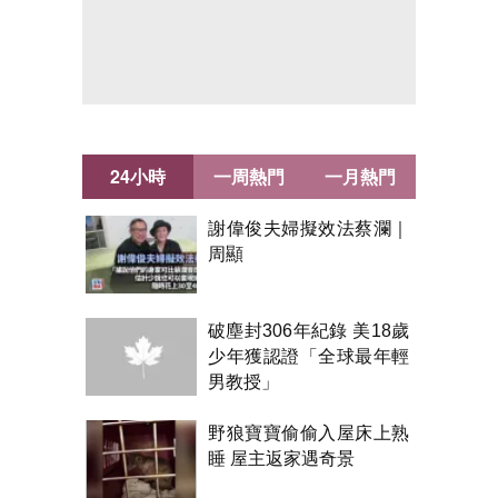
24小時
一周熱門
一月熱門
謝偉俊夫婦擬效法蔡瀾｜
周顯
破塵封306年紀錄 美18歲
少年獲認證「全球最年輕
男教授」
野狼寶寶偷偷入屋床上熟
睡 屋主返家遇奇景