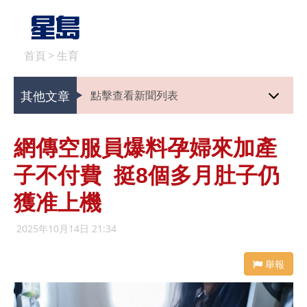
首頁
>
生育
其他文章
點擊查看新聞列表
網傳空服員爆料孕婦來加產
子不付費 挺8個多月肚子仍
獲准上機
2025年10月14日 21:34
舉報