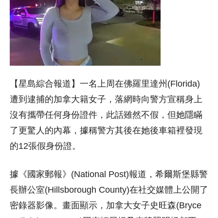
【星島綜合報道】一名上周在佛羅里達州(Florida)
遭到逮捕的加拿大籍女子，落網時向警方宣稱身上
沒有攜帶任何身份證件，此話雖然不假，但她隱瞞
了更驚人的內幕，據稱警方其後在她後車箱裡發現
的12張假身份證。
據《國家郵報》(National Post)報道，希爾斯堡縣警
長辦公室(Hillsborough County)在社交媒體上公開了
密錄器影像。畫面顯示，加拿大女子史旺森(Bryce