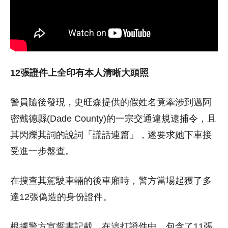
12張證件上全印有本人清晰大頭照
警員隨後發現，史旺森提供的假姓名竟牽涉到邁阿
密戴德縣(Dade County)的一宗交通違規逮捕令，且
其閃爍其詞的說詞「謊話連篇」，遂要求她下車接
受進一步盤查。
在搜查其駕駛車輛的後車廂時，警方當場起獲了多
達12張偽造的身份證件。
根據警方宣誓書記載，在這打證件中，包含了11張