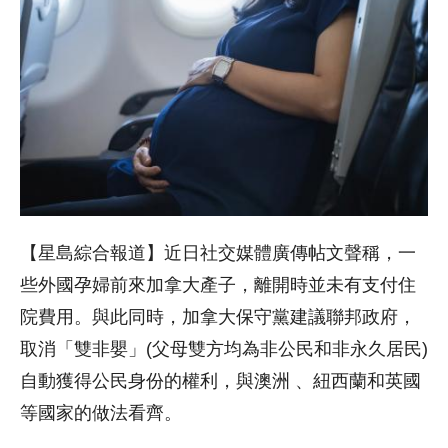
【星島綜合報道】近日社交媒體廣傳帖文聲稱，一
些外國孕婦前來加拿大產子，離開時並未有支付住
院費用。與此同時，加拿大保守黨建議聯邦政府，
取消「雙非嬰」(父母雙方均為非公民和非永久居民)
自動獲得公民身份的權利，與澳洲 、紐西蘭和英國
等國家的做法看齊。