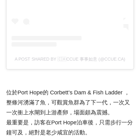
A POST SHARED BY 🇨🇦CCUE 事事如意 (@CCUE.CA)
位於Port Hope的 Corbett’s Dam & Fish Ladder ，
整條河湧滿了魚，可觀賞魚群為了下一代，一次又
一次衝上水閘到上游產卵，場面頗為震撼。
最重要是，訪客在Port Hope泊車後，只需步行一分
鐘可及，絕對是老少咸宜的活動。