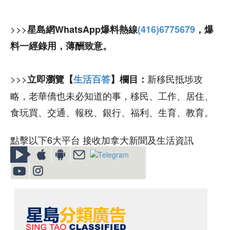
>>>
星島網WhatsApp爆料熱線
(416)6775679
，爆
料一經錄用，薄酬致意。
>>>
新移民抵埗攻
立即瀏覽【
生活百答
】欄目：
略，老華僑也未必知道的事，移民、工作、居住、
食玩買、交通、報稅、銀行、福利、生育、教育。
點擊以下6大平台 接收加拿大新聞及生活資訊