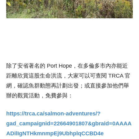
除了安省著名的 Port Hope，在多倫多市內亦能近
距離欣賞這股生命洪流，大家可以可查閱 TRCA 官
網，確認魚群動態再計劃出發；或直接參加他們舉
辦的觀賞活動，免費參與：
https://trca.ca/salmon-adventures/?
gad_campaignid=22664901807&gbraid=0AAAA
ADilIgNTHkmnmpEj9UbhplqCCBD4e