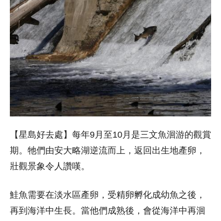
【星島好去處】每年9月至10月是三文魚洄游的觀賞
期。牠們由安大略湖逆流而上，返回出生地產卵，
壯觀景象令人讚嘆。
鮭魚需要在淡水區產卵，受精卵孵化成幼魚之後，
再到海洋中生長。當他們成熟後，會從海洋中再洄