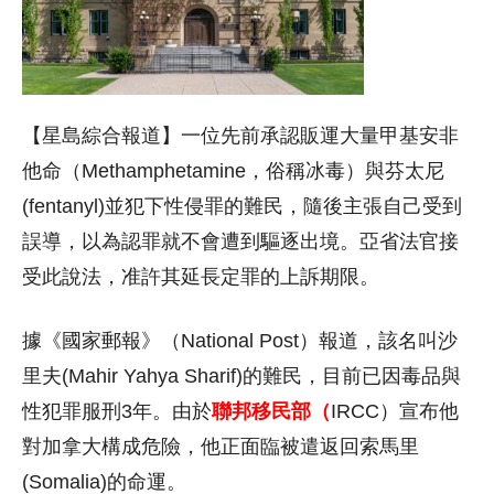
【星島綜合報道】一位先前承認販運大量甲基安非
他命（Methamphetamine，俗稱冰毒）與芬太尼
(fentanyl)並犯下性侵罪的難民，隨後主張自己受到
誤導，以為認罪就不會遭到驅逐出境。亞省法官接
受此說法，准許其延長定罪的上訴期限。
據《國家郵報》（National Post）報道，該名叫沙
里夫(Mahir Yahya Sharif)的難民，目前已因毒品與
性犯罪服刑3年。由於
聯邦移民部（
IRCC）宣布他
對加拿大構成危險，他正面臨被遣返回索馬里
(Somalia)的命運。