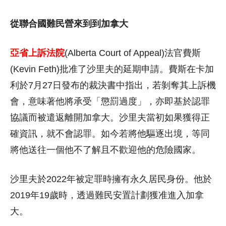
從聯合國難民營來到到加拿大
亞省上訴法院
(Alberta Court of Appeal)法官費斯
(Kevin Feth)批准了沙里夫的延期申請。費斯在卡加
利於7月27日發布的裁決書中指出，若剝奪其上訴機
會，意味著他將承受「懲罰過度」，亦即基於認罪
協議而被遣返離開加拿大。沙里夫當初如果獲得正
確資訊，就不會認罪。如今若將他驅逐出境，等同
將他送往一個他不了解且不歡迎他的危險國家。
沙里夫於2022年被定罪時擁有永久居民身份。他於
2019年19歲時，透過難民安置計劃獲准進入加拿
大。