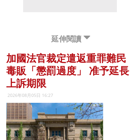
延伸閱讀
加國法官裁定遣返重罪難民
毒販「懲罰過度」 准予延長
上訴期限
2026年08月05日 16:27