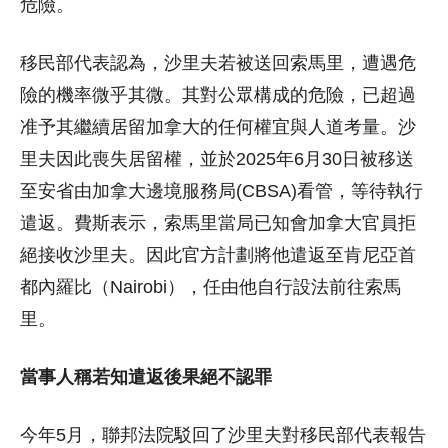
危險。
移民部代表認為，沙里夫若被送回索馬里，遭遇危
險的機率微乎其微。其對公眾構成的危險，已超過
准予其繼續居留加拿大的任何權宜與人道考量。沙
里夫因此喪失居留權，並於2025年6月30日被移送
至安省由加拿大邊境服務局(CBSA)看管，等待執行
遣返。費斯表示，索馬里當局已知會加拿大官員拒
絕接收沙里夫。因此官方計劃將他遣返至肯尼亞首
都內羅比（Nairobi），任由他自行設法前往索馬
里。
當事人稱若知遣返後果絕不認罪
今年5月，聯邦法院駁回了沙里夫對移民部代表報告