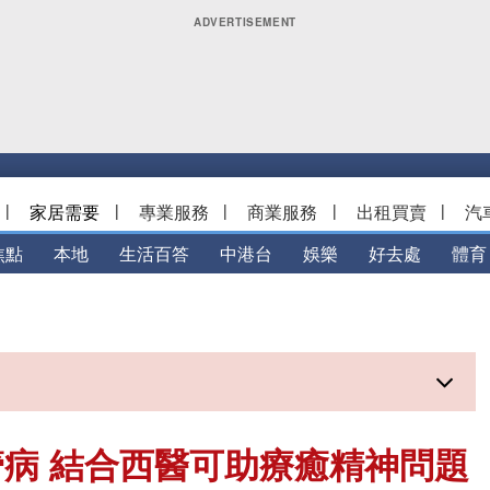
|
家居需要
|
專業服務
|
商業服務
|
出租買賣
|
汽
焦點
本地
生活百答
中港台
娛樂
好去處
體育
病 結合西醫可助療癒精神問題