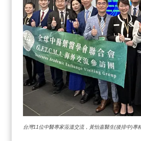
台灣11位中醫專家蒞溫交流，黃怡嘉醫生(後排中)