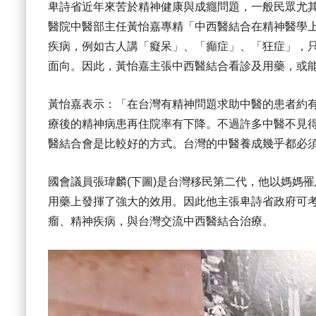
卑詩省近年來苦於精神健康與成癮問題，一般民眾尤
醫院中醫部主任黃怡嘉專精「中西醫結合在精神醫學
疾病，例如古人講「癡呆」、「癲症」、「狂症」，
面向。因此，黃怡嘉主張中西醫結合看診及用藥，或
黃怡嘉表示：「在台灣有精神問題求助中醫的患者約
療後的精神病患再住院率有下降。不過許多中醫不見
醫結合會是比較好的方式。台灣的中醫養成幾乎都必
國會議員張瑋麟(下圖)是台灣移民第二代，他以媽媽
用藥上發揮了強大的效用。因此他主張卑詩省政府可
瘤、精神疾病，與台灣交流中西醫結合治療。