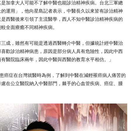
其是加拿大人可能不了解中醫也能診治精神疾病。台北三軍總
上的運用」，他向星島記者表示，中醫長久以來皆有診治精神
只是西醫後來引領了主流醫學，西人不知中醫診治精神疾病的
能較全面療癒不同精神疾病。
有三成，雖然有可能是透過西醫轉介中醫，但據統計經中醫治
得喜歡診治精神病患，原因是部分病人具有危險性，因此中西
須有醫院臨床兩年，因此中醫與西醫的教育水平相仿。」
罹患癌症在台灣就醫時為例，了解到中醫在減輕罹癌病人痛苦的
考慮在公立醫院納入中醫部門，棘手的心血管疾病、癌症、腫