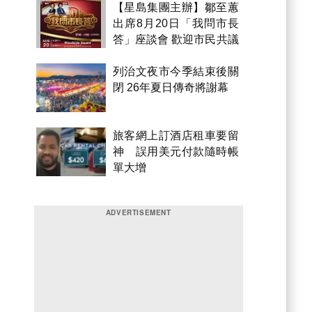
【星島集團主辦】鄒至蕙
出席8月20日「我問市長
答」座談會 歡迎市民共議
市政
列治文夜市今季結束後關
閉 26年夏日傳奇將謝幕
旅客網上訂酒店租車要留
神 誤用美元付款隨時帳
單大增