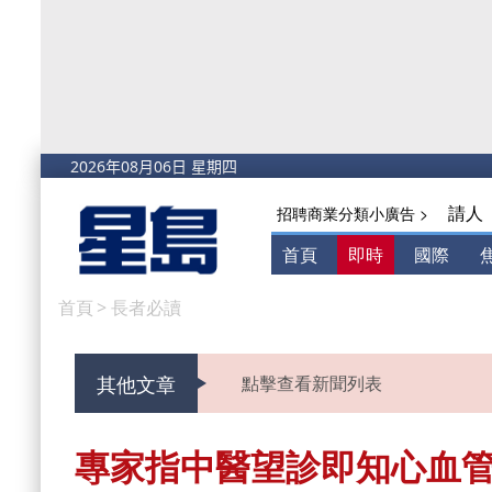
請人
招聘商業分類小廣告 >
首頁
即時
國際
首頁
>
長者必讀
其他文章
點擊查看新聞列表
專家指中醫望診即知心血管