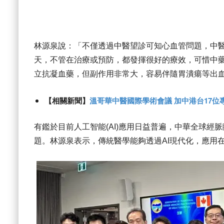
林源泉說：「不僅透過中醫望診可知心血管問題，中
天，不管在治療或預防，都發揮很好的療效，可惜中
立抗凝血藥，但副作用非常大，容易伴隨胃潰瘍等出
【相關新聞】
溫哥華中醫國際學術會議 加中港台17位
有鑑於目前人工智能(AI)應用日益普遍，中華全球經
題。林源泉表示，傳統醫學能夠透過AI現代化，應用