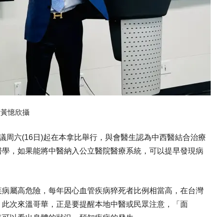
者黃憶欣攝
周六(16日)起在本拿比舉行，與會醫生認為中西醫結合治療
醫學，如果能將中醫納入公立醫院醫療系統，可以提早發現病
疾病屬高危險，每年因心血管疾病猝死者比例相當高，在台灣
，此次來溫哥華，正是要提醒本地中醫或民眾注意，「面