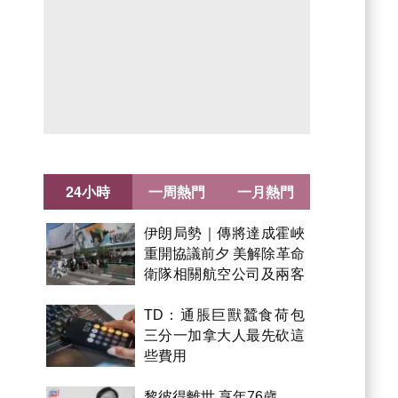
24小時
一周熱門
一月熱門
伊朗局勢｜傳將達成霍峽
重開協議前夕 美解除革命
衛隊相關航空公司及兩客
機制裁
TD：通脹巨獸蠶食荷包
三分一加拿大人最先砍這
些費用
黎彼得離世 享年76歲