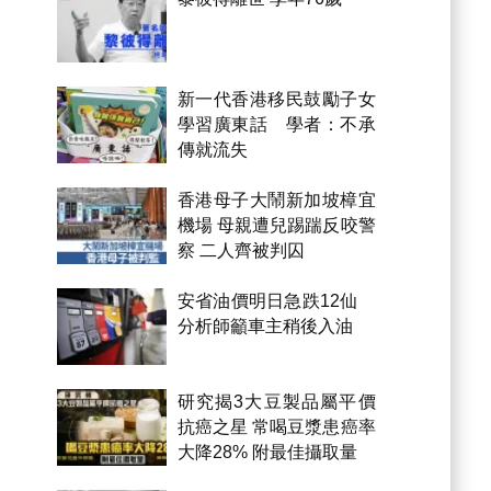
新一代香港移民鼓勵子女
學習廣東話 學者：不承
傳就流失
香港母子大鬧新加坡樟宜
機場 母親遭兒踢踹反咬警
察 二人齊被判囚
安省油價明日急跌12仙
分析師籲車主稍後入油
研究揭3大豆製品屬平價
抗癌之星 常喝豆漿患癌率
大降28% 附最佳攝取量