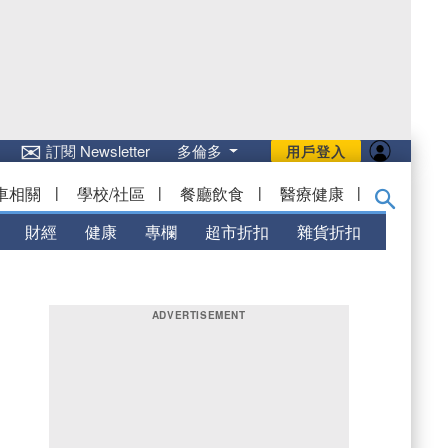
✉
訂閱 Newsletter
多倫多
用戶登入
車相關
|
學校/社區
|
餐廳飲食
|
醫療健康
|
財經
健康
專欄
超市折扣
雜貨折扣