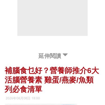
延伸閱讀
補腦食乜好？營養師推介6大
活腦營養素 雞蛋/燕麥/魚類
列必食清單
2026年08月08日 18:00