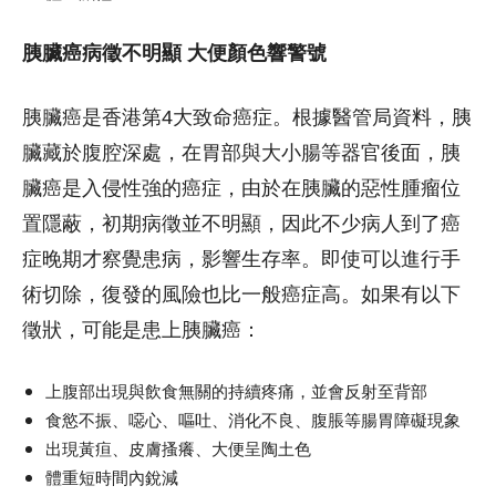
胰臟癌病徵不明顯 大便顏色響警號
胰臟癌是香港第4大致命癌症。根據醫管局資料，胰
臟藏於腹腔深處，在胃部與大小腸等器官後面，胰
臟癌是入侵性強的癌症，由於在胰臟的惡性腫瘤位
置隱蔽，初期病徵並不明顯，因此不少病人到了癌
症晚期才察覺患病，影響生存率。即使可以進行手
術切除，復發的風險也比一般癌症高。如果有以下
徵狀，可能是患上胰臟癌：
上腹部出現與飲食無關的持續疼痛，並會反射至背部
食慾不振、噁心、嘔吐、消化不良、腹脹等腸胃障礙現象
出現黃疸、皮膚搔癢、大便呈陶土色
體重短時間內銳減