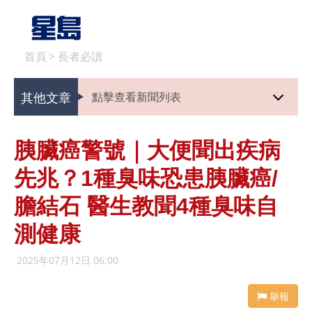
首頁
>
長者必讀
其他文章
點擊查看新聞列表
胰臟癌警號｜大便聞出疾病
先兆？1種臭味恐患胰臟癌/
膽結石 醫生教聞4種臭味自
測健康
2025年07月12日 06:00
舉報