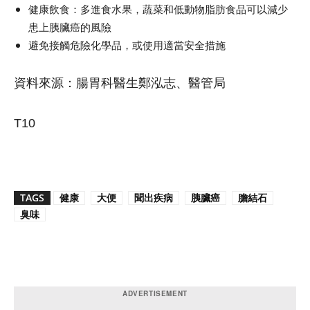
健康飲食：多進食水果，蔬菜和低動物脂肪食品可以減少
患上胰臟癌的風險
避免接觸危險化學品，或使用適當安全措施
資料來源：腸胃科醫生鄭泓志、醫管局
T10
TAGS
健康
大便
聞出疾病
胰臟癌
膽結石
臭味