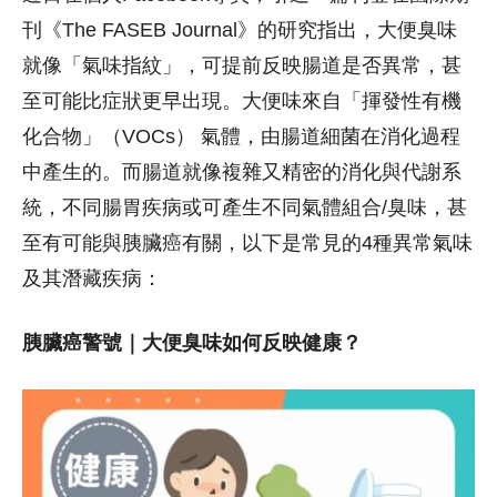
刊《The FASEB Journal》的研究指出，大便臭味
就像「氣味指紋」，可提前反映腸道是否異常，甚
至可能比症狀更早出現。大便味來自「揮發性有機
化合物」（VOCs） 氣體，由腸道細菌在消化過程
中產生的。而腸道就像複雜又精密的消化與代謝系
統，不同腸胃疾病或可產生不同氣體組合/臭味，甚
至有可能與胰臟癌有關，以下是常見的4種異常氣味
及其潛藏疾病：
胰臟癌警號｜大便臭味如何反映健康？