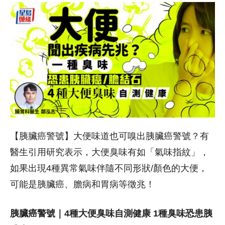
【胰臟癌警號】大便味道也可嗅出胰臟癌警號？有
醫生引用研究表示，大便臭味有如「氣味指紋」，
如果出現4種異常氣味伴隨不同形狀/顏色的大便，
可能是胰臟癌、膽病和胃病等徵兆！
胰臟癌警號｜4種大便臭味自測健康 1種臭味恐患胰