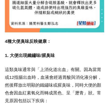
4種大便臭味反映健康：
1. 大便出現鐵鏽味/腥臭味
這類臭味通常與「上消化道出血」有關。因為當胃
或12指腸出血時，血液會經過胃酸與消化液分解，
然後釋放出明顯的鐵鏽味或腥臭味，同時大便的顏
色會因血紅素氧化而轉成黑色、呈「瀝青」狀。常
見原因包括以下疾病：