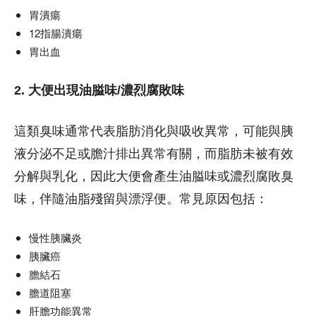
胃潰瘍
12指腸潰瘍
胃出血
2. 大便出現油膉味/濃烈腐敗味
這類臭味通常代表脂肪消化與吸收異常，可能與胰
液分泌不足或膽汁排出異常有關，而脂肪未被有效
分解與乳化，因此大便會產生油膉味或濃烈腐敗臭
味，伴隨油脂殘留與漂浮便。常見原因包括：
慢性胰臟炎
胰臟癌
膽結石
膽道阻塞
肝膽功能異常