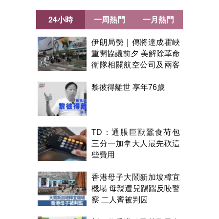
24小時
一周熱門
一月熱門
伊朗局勢｜傳將達成霍峽
重開協議前夕 美解除革命
衛隊相關航空公司及兩客
機制裁
黎彼得離世 享年76歲
TD：通脹巨獸蠶食荷包
三分一加拿大人最先砍這
些費用
香港母子大鬧新加坡樟宜
機場 母親遭兒踢踹反咬警
察 二人齊被判囚