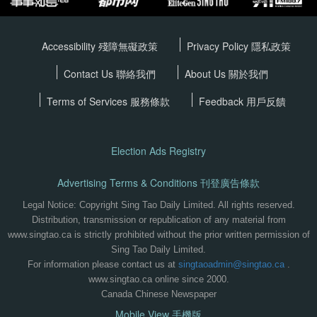
Accessibility 殘障無礙政策
Privacy Policy
隱私政策
Contact Us 聯絡我們
About Us 關於我們
Terms of Services
服務條款
Feedback 用戶反饋
Election Ads Registry
Advertising Terms & Conditions 刊登廣告條款
Legal Notice: Copyright Sing Tao Daily Limited. All rights reserved.
Distribution, transmission or republication of any material from
www.singtao.ca is strictly prohibited without the prior written permission of
Sing Tao Daily Limited.
For information please contact us at
singtaoadmin@singtao.ca
.
www.singtao.ca online since 2000.
Canada Chinese Newspaper
Mobile View 手機版