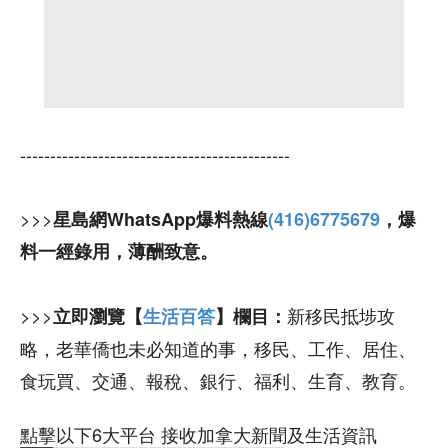
---------------------------------------------
>>>
星島網WhatsApp爆料熱線
(416)6775679
，爆
料一經錄用，薄酬致意。
>>>
新移民抵埗攻
立即瀏覽【
生活百答
】欄目：
略，老華僑也未必知道的事，移民、工作、居住、
食玩買、交通、報稅、銀行、福利、生育、教育。
點擊以下6大平台 接收加拿大新聞及生活資訊