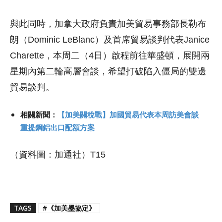
與此同時，加拿大政府負責加美貿易事務部長勒布
朗（Dominic LeBlanc）及首席貿易談判代表Janice
Charette，本周二（4日）啟程前往華盛頓，展開兩
星期內第二輪高層會談，希望打破陷入僵局的雙邊
貿易談判。
相關新聞：
【加美關稅戰】加國貿易代表本周訪美會談
重提鋼鋁出口配額方案
（資料圖：加通社）T15
TAGS
#《加美墨協定》