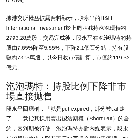
0.75%。
據港交所權益披露資料顯示，段永平的H&H
International Investment於上周四減持泡泡瑪特約
2793.28萬股，交易完成後，段永平在泡泡瑪特的持
股由7.65%降至5.55%，下降2.1個百分點，持有股
數約7393萬股，以今日收市價計算，市值約119.32
億元。
泡泡瑪特：持股比例下降非市
場直接拋售
段永平回應稱，「就是put expired，部分被call走
了」，意指其採用賣出認沽期權（Short Put）的合
約，因到期被行使。泡泡瑪特亦對內媒表示，段永