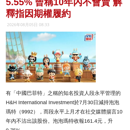
5.55% 曾稱10年內不會賣 解
釋指因期權履約
2026年08月05日 08:33
有「中國巴菲特」之稱的知名投資人段永平管理的
H&H International Investment於7月30日減持泡泡
瑪特（9992），而段永平上月才在社交媒體揚言10
年內不沽出該股份。泡泡瑪特收報161.4元，升