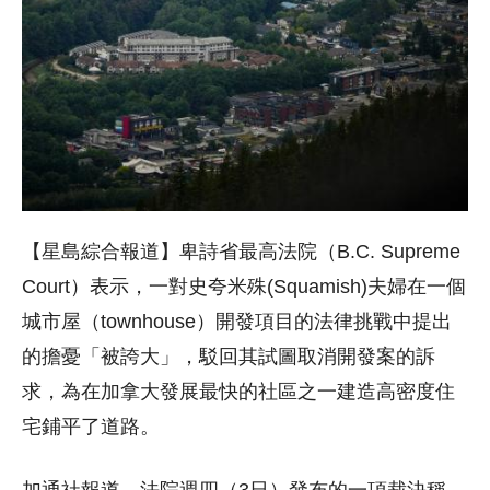
【星島綜合報道】卑詩省最高法院（B.C. Supreme
Court）表示，一對史夸米殊(Squamish)夫婦在一個
城市屋（townhouse）開發項目的法律挑戰中提出
的擔憂「被誇大」，駁回其試圖取消開發案的訴
求，為在加拿大發展最快的社區之一建造高密度住
宅鋪平了道路。