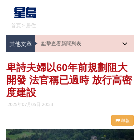
首頁
>
居住
其他文章
點擊查看新聞列表
卑詩夫婦以60年前規劃阻大
開發 法官稱已過時 放行高密
度建設
2025年07月05日 20:33
舉報