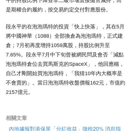
平的持股比例下降並非二級市場直接拋售減持，而
是期權合約履約，按交易約定交付對應股份。
段永平的在泡泡瑪特的投資「快上快落」，其在5月
將中國神華（1088）全部換倉為泡泡瑪特，正式建
倉；7月初再度增持1059萬股，持股比例升至
7.65%。段永平7月中下旬曾被網民問及會否「減點
泡泡瑪特倉位去買馬斯克的SpaceX」，他回應稱，
自己才剛開始買泡泡瑪特，「我猜10年內大概率是
不會賣的」。當日泡泡瑪特收盤價報162元，市值約
2157億元。
相關文章
內地據報對港保單「分紅收益」徵稅20% 消息指