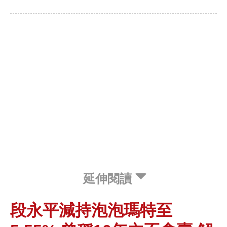
延伸閱讀
段永平減持泡泡瑪特至