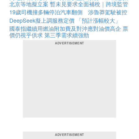
北京等地擬立案 暫未見要求全面補稅｜跨境監管
19歲司機撞多輛停泊汽車翻側 涉魯莽駕駛被控
DeepSeek擬上調服務定價 「預計漲幅較大」
國泰指繼續用燃油附加費及對沖應對油價高企 票
價仍視乎供求 第三季需求續強勁