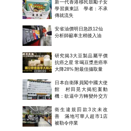
新一代香港移民鼓勵子女
學習廣東話 學者：不承
傳就流失
安省油價明日急跌12仙
分析師籲車主稍後入油
研究揭3大豆製品屬平價
抗癌之星 常喝豆漿患癌率
大降28% 附最佳攝取量
日本自衛隊員闖中國大使
館 村田晃大揭犯案動
機：欲逼中方轉變外交方
針
衛生違規罰款3次未改
善 滿地可華人超市1店
被勒令停業