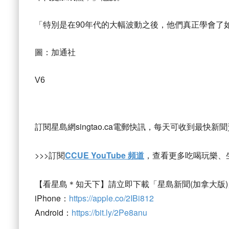
「特別是在90年代的大幅波動之後，他們真正學會了
圖：加通社
V6
訂閱星島網singtao.ca電郵快訊，每天可收到最快新
>>>訂閱
CCUE YouTube 頻道
，查看更多吃喝玩樂、
【看星島＊知天下】請立即下載「星島新聞(加拿大版)
iPhone：
https://apple.co/2IBi812
Android：
https://bit.ly/2Pe8anu