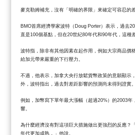
麥克勒姆補充，沒有「明確的界限」來確定可容忍的
BMO首席經濟學家波特（Doug Porter）表示，
直是100個基點，但在20世紀80年代和90年代，這
波特指，除非有其他因素在起作用，例如大宗商品價格
給加元帶來嚴重的下行壓力。
不過，他表示，加拿大央行放鬆貨幣政策的意願顯示
外，波特指出，過去對差距影響的預測尚未得到證實
例如，加幣寫下單年最大漲幅（超過20%）的2003
響。
為什麼經濟沒有對這項巨大措施做出更強烈的反應？「
年代更加成熟，」他說。