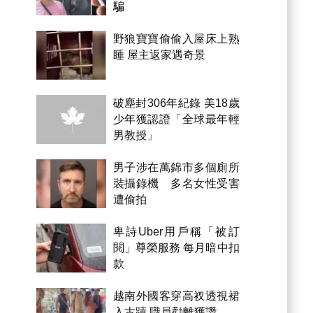
騙
野狼寶寶偷偷入屋床上熟
睡 屋主返家遇奇景
破塵封306年紀錄 美18歲
少年獲認證「全球最年輕
男教授」
男子涉在萬錦市多個廁所
裝攝錄機 多名女性受害
遭偷拍
卑詩Uber用戶稱「被訂
閱」尊榮服務 每月暗中扣
款
越南外國客穿高衩透視裙
入古蹟 職員勸離獲讚