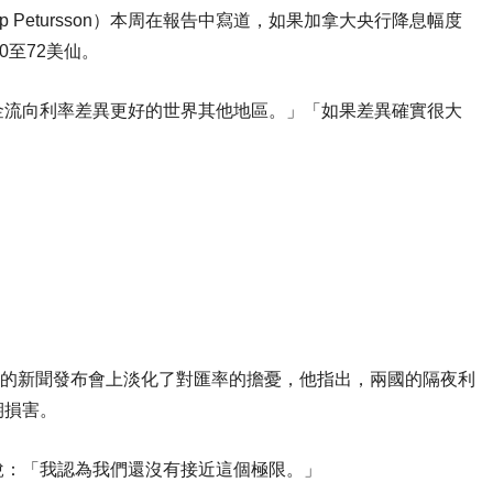
Philip Petursson）本周在報告中寫道，如果加拿大央行降息幅度
0至72美仙。
金流向利率差異更好的世界其他地區。」「如果差異確實很大
三（5日）的新聞發布會上淡化了對匯率的擔憂，他指出，兩國的隔夜利
期損害。
說：「我認為我們還沒有接近這個極限。」