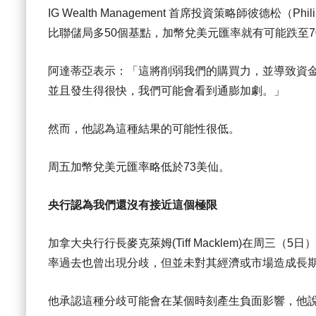
IG Wealth Management 首席投資策略師彼德松（
比聯儲局多50個基點，加幣兌美元匯率就有可能跌至7
阿達蒂亞表示：「這將削弱我們的購買力，並導致資
並且發生得很快，我們可能會看到通膨加劇。」
然而，他認為這種結果的可能性很低。
周五加幣兌美元匯率略低於73美仙。
央行認為我們還沒有接近這個極限
加拿大央行行長麥克萊姆(Tiff Macklem)在周
率過去也曾出現分歧，但並未對其經濟或市場造成長
他承認這種分歧可能會在某個時刻產生負面影響，他