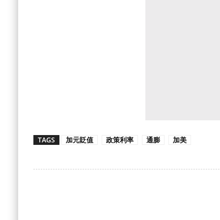
TAGS
加元貶值
政策利率
通膨
加美