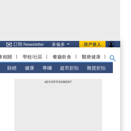
✉
訂閱 Newsletter
多倫多
用戶登入
車相關
|
學校/社區
|
餐廳飲食
|
醫療健康
|
財經
健康
專欄
超市折扣
雜貨折扣