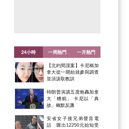
24小時
一周熱門
一月熱門
【北約間諜案】卡尼稱加
拿大從一開始就參與調查
並須汲取教訓
特朗普演講五度炮轟加拿
大「糟糕」 卡尼以「典
故」幽默反譏
安省女子接兄弟聲音電
話 匯出12250元始知受