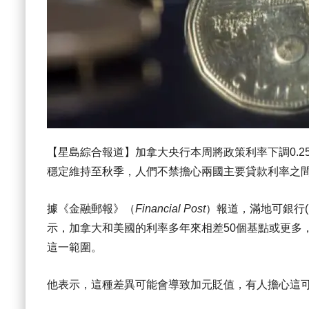
【星島綜合報道】加拿大央行本周將政策利率下調0.25%，
穩定維持至秋季，人們不禁擔心兩國主要貸款利率之
據《金融郵報》（
Financial Post
）報道，滿地可銀行(B
示，加拿大和美國的利率多年來相差50個基點或更多
這一範圍。
他表示，這種差異可能會導致加元貶值，有人擔心這