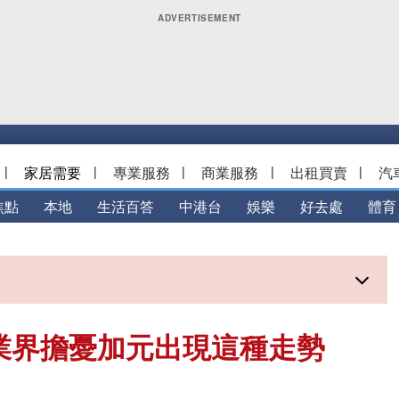
|
家居需要
|
專業服務
|
商業服務
|
出租買賣
|
汽
焦點
本地
生活百答
中港台
娛樂
好去處
體育
業界擔憂加元出現這種走勢