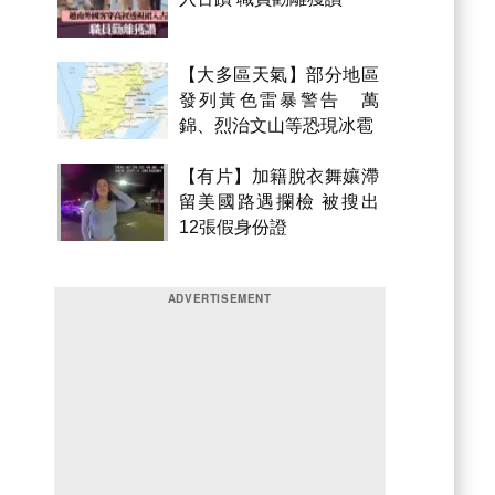
【大多區天氣】部分地區
發列黃色雷暴警告 萬
錦、烈治文山等恐現冰雹
【有片】加籍脫衣舞孃滯
留美國路遇攔檢 被搜出
12張假身份證