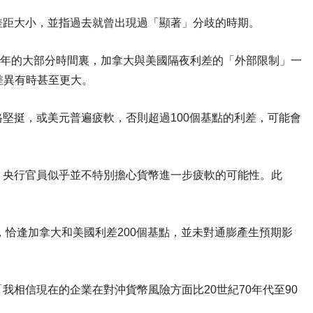
差距大小，並指過去就曾出現過「顯著」分歧的時期。
過去20年的大部分時間裏，加拿大與美國隔夜利差的「外部限制」一
種差異有時甚至更大。
堅挺，或美元普遍疲軟，否則超過100個基點的利差，可能會
，央行官員似乎並不特別擔心貨幣進一步疲軟的可能性。此
。
年，恰逢加拿大和美國利差200個基點，並未對通膨產生預期影
我相信現在的企業在對沖貨幣風險方面比20世紀70年代至90