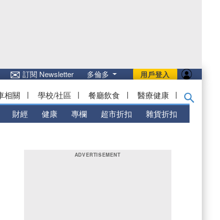
✉
訂閱 Newsletter
多倫多
用戶登入
車相關
|
學校/社區
|
餐廳飲食
|
醫療健康
|
財經
健康
專欄
超市折扣
雜貨折扣