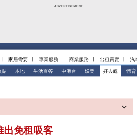
|
家居需要
|
專業服務
|
商業服務
|
出租買賣
|
汽
焦點
本地
生活百答
中港台
娛樂
好去處
體育
推出免租吸客