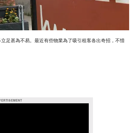
多立足甚為不易。最近有些物業為了吸引租客各出奇招，不惜