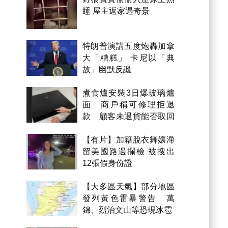
睡 屋主返家遇奇景
特朗普演講五度炮轟加拿
大「糟糕」 卡尼以「典
故」幽默反譏
煮食爐安裝3日爆玻璃爐
面 商戶稱可修理拒退
款 顧客未退貨能否取回
金錢？
【有片】加籍脫衣舞孃滯
留美國路遇攔檢 被搜出
12張假身份證
【大多區天氣】部分地區
發列黃色雷暴警告 萬
錦、烈治文山等恐現冰雹