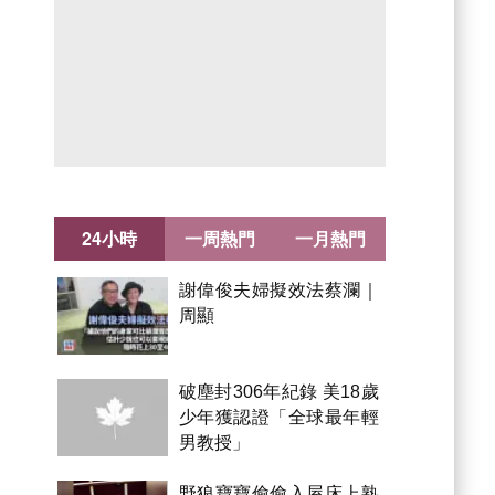
24小時
一周熱門
一月熱門
謝偉俊夫婦擬效法蔡瀾｜
周顯
破塵封306年紀錄 美18歲
少年獲認證「全球最年輕
男教授」
野狼寶寶偷偷入屋床上熟