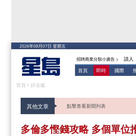
請人
招聘商業分類小廣告 >
首頁
即時
國際
首頁
>
好去處
其他文章
點擊查看新聞列表
多倫多慳錢攻略 多個單位