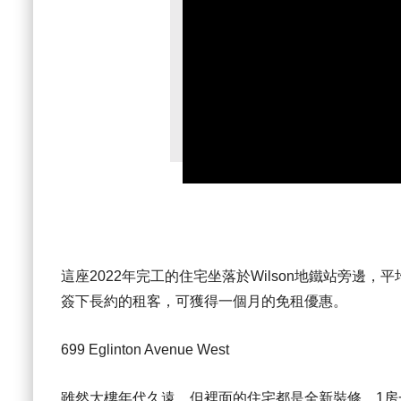
這座2022年完工的住宅坐落於Wilson地鐵站旁邊，平
簽下長約的租客，可獲得一個月的免租優惠。
699 Eglinton Avenue West
雖然大樓年代久遠，但裡面的住宅都是全新裝修。1房一D