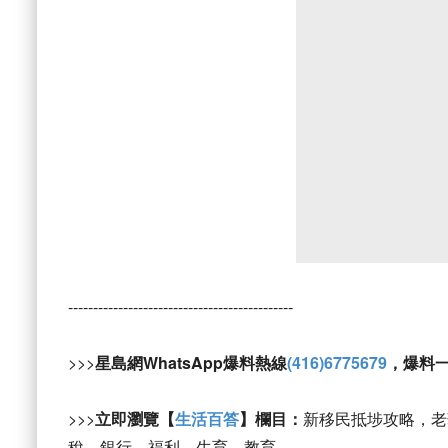
---------------------------------------------
>>>
星島網WhatsApp爆料熱線
(416)6775679
，爆料
>>>
立即瀏覽【
生活百答
】欄目：
新移民抵埗攻略，老
稅、銀行、福利、生育、教育。