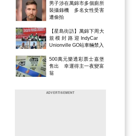
男子涉在萬錦市多個廁所
裝攝錄機 多名女性受害
遭偷拍
【星島街訪】萬錦下周大
規模封路迎IndyCar
Unionville GO站車輛禁入
500萬元樂透彩票士嘉堡
售出 幸運得主一夜變富
翁