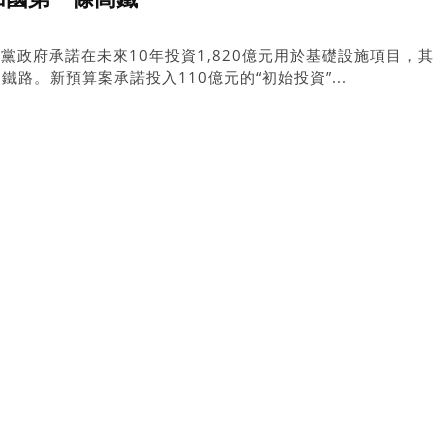
黨政府承諾在未來10年投資1,820億元用於基礎設施項目，其
路。新預算案承諾投入110億元的“初始投資”...