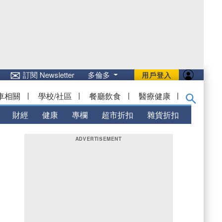
✉
訂閱 Newsletter
多倫多
用戶登入
車相關
|
學校/社區
|
餐廳飲食
|
醫療健康
|
財經
健康
專欄
超市折扣
雜貨折扣