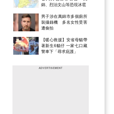
錦、烈治文山等恐現冰雹
男子涉在萬錦市多個廁所
裝攝錄機 多名女性受害
遭偷拍
【暖心救援】安省母貓帶
著新生6貓仔 一家七口藏
警車下「尋求庇護」