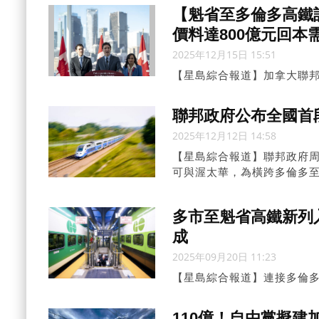
【魁省至多倫多高鐵
價料達800億元回本需
2025年12月15日 15:51
【星島綜合報道】加拿大聯
階段將由滿地可至渥太華一
實層面具可行性，目標於20
聯邦政府公布全國首段
2025年12月12日 14:58
【星島綜合報道】聯邦政府周
可與渥太華，為橫跨多倫多至
多市至魁省高鐵新列
成
2025年09月20日 11:23
【星島綜合報道】連接多倫
前，項目已被納入聯邦政府
快上馬並降低總成本。
110億！自由黨擬建