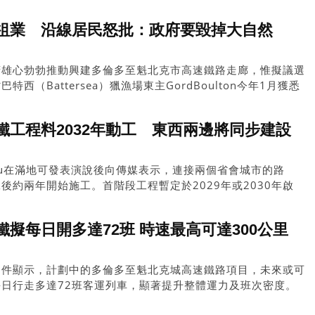
近舉行的新聞發布會上說：「這個項目是自由黨另一個荒謬的空中樓閣
黨這項耗資900億元的勞民傷財之舉毫無意義。」
祖業 沿線居民怒批：政府要毀掉大自然
府雄心勃勃推動興建多倫多至魁北克市高速鐵路走廊，惟擬議選
西（Battersea）獵漁場東主GordBoulton今年1月獲悉
，直言「心沉了下去，簡直不敢相信」。
鐵工程料2032年動工 東西兩邊將同步建設
bleau在滿地可發表演說後向傳媒表示，連接兩個省會城市的路
後約兩年開始施工。首階段工程暫定於2029年或2030年啟
太華的路段，作為這項耗資數以百億元計、旨在重塑加拿大人口
項目的試點。
擬每日開多達72班 時速最高可達300公里
文件顯示，計劃中的多倫多至魁北克城高速鐵路項目，未來或可
日行走多達72班客運列車，顯著提升整體運力及班次密度。