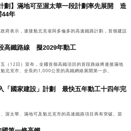
計劃】滿地可至渥太華一段計劃率先展開 造
44年
邦政府表示，連接魁北克省與多倫多的高速鐵路計劃，首個建設
段率先展開。政府形容有關項目具「變革性」，並強調工程在現
29年動工。
高鐵路線 擬2029年動工
五（12日）宣布，全國首個高鐵項目的首段路線將連接滿地
魁北克市、全長約1,000公里的高鐵網絡展開第一步。
入「國家建設」計劃 最快五年動工十四年完
多、渥太華、滿地可及魁北克市的高速鐵路項目再有突破。當
考慮的「國家建設」工程清單，令計劃更具「公信力」，有望加
加國第一條高鐵