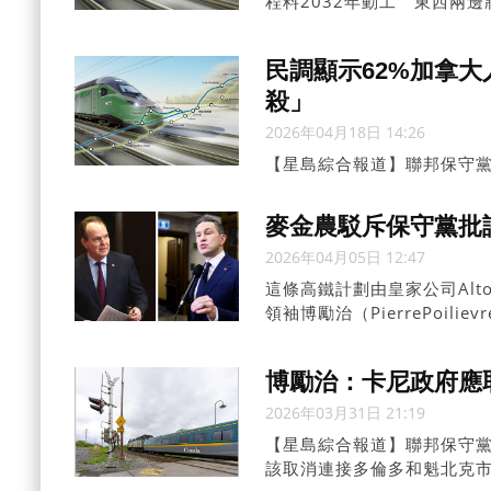
程料2032年動工 東西兩
小的夢想」 民調顯示62%
民調顯示62%加拿
殺」
2026年04月18日 14:26
【星島綜合報道】聯邦保守黨黨領
出的中部高速鐵路計劃，指該
象工程。
麥金農駁斥保守黨批
2026年04月05日 12:47
這條高鐵計劃由皇家公司Alt
領袖博勵治（PierrePoi
博勵治：卡尼政府應
2026年03月31日 21:19
【星島綜合報道】聯邦保守黨黨領
該取消連接多倫多和魁北克市