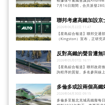
根據保守黨國會議員Andrew
7月16日期間，合共派發28
約68,500元；116名非行
聯邦考慮高鐵加設京
2026年06月22日 11:47
【星島綜合報道】聯邦交通部長麥
（Kingston）宣布，正
魁北克城（QuebecCity
反對高鐵的聲音遭無
2026年05月07日 16:11
【星島綜合報道】聯邦政府
詢程序的質疑。多名參與線
獲充分解釋下遭到刪除，讓
對聲音。
多倫多或設兩個高鐵
2026年04月30日 09:15
多倫多至魁北克城高鐵擬每日