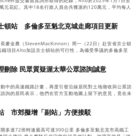
Scheer提交書面質詢所取得的紀錄，Alto於2025年1月1日至
0萬元花紅。其中18名行政人員合共獲派約120萬元，平均每人
政僱員則合共獲派約150萬元。
士頓站 多倫多至魁北克城走廊項目更新
金農（StevenMacKinnon）周一（22日）赴安省京士頓
研究高鐵項目Alto加設京士頓站的可行性，為備受爭議的多倫多至
）高鐵走廊計劃帶來新進展。
理刪除 民眾質疑渥太華公眾諮詢誠意
推動中的高速鐵路計畫，再度引發沿線居民對土地徵收與公眾諮
上諮詢的居民表示，他們在官方互動地圖上留下的意見，竟在未
原本已對計畫抱持疑慮的民眾，更懷疑政府是否真正願意傾聽反
站 市郊擬增「副站」方便接駁
開多達72班時速最高可達300公里 多倫多至魁北克市高鐵工