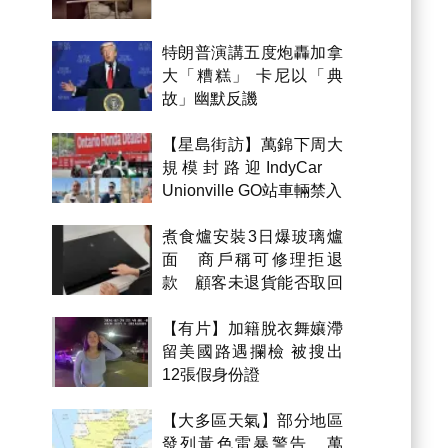
特朗普演講五度炮轟加拿
大「糟糕」 卡尼以「典
故」幽默反譏
【星島街訪】萬錦下周大
規模封路迎IndyCar
Unionville GO站車輛禁入
煮食爐安裝3日爆玻璃爐
面 商戶稱可修理拒退
款 顧客未退貨能否取回
金錢？
【有片】加籍脫衣舞孃滯
留美國路遇攔檢 被搜出
12張假身份證
【大多區天氣】部分地區
發列黃色雷暴警告 萬