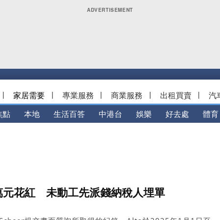
|
家居需要
|
專業服務
|
商業服務
|
出租買賣
|
汽
焦點
本地
生活百答
中港台
娛樂
好去處
體育
0萬元花紅 未動工先派錢納稅人埋單