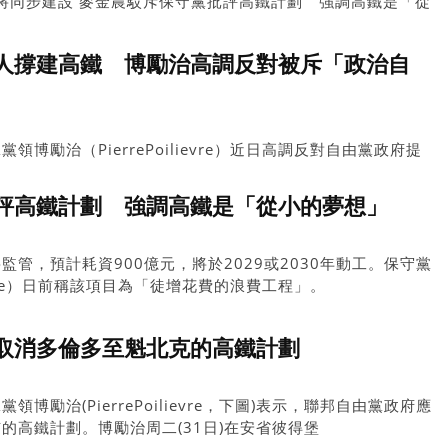
邊將同步建設 麥金農駁斥保守黨批評高鐵計劃 強調高鐵是「從
加拿大人撐建高鐵 博勵治高調反對被斥「政治自殺」
大人撐建高鐵 博勵治高調反對被斥「政治自
博勵治（PierrePoilievre）近日高調反對自由黨政府提
項目造價高達600億至900億加元，勢必淪為「失控」的大白
評高鐵計劃 強調高鐵是「從小的夢想」
o監管，預計耗資900億元，將於2029或2030年動工。保守黨
lievre）日前稱該項目為「徒增花費的浪費工程」。
取消多倫多至魁北克的高鐵計劃
博勵治(PierrePoilievre，下圖)表示，聯邦自由黨政府應
的高鐵計劃。博勵治周二(31日)在安省彼得堡