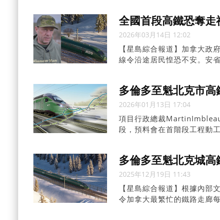
(Peterborough)附
式支出計劃。」他說：「自由
全國首段高鐵恐奪走
2026年03月14日 12:02
【星島綜合報道】加拿大政
線令沿途居民惶恐不安。安省巴特
路線或穿越其逾千英畝土地
多倫多至魁北克市高
2026年01月13日 17:04
項目行政總裁MartinIm
段，預料會在首階段工程動工
動，將率先興建滿地可至渥
最密集地區鐵路交通的基建
多倫多至魁北克城高鐵
2025年12月19日 11:43
【星島綜合報道】根據內部
令加拿大最繁忙的鐵路走廊每