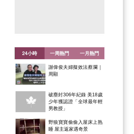
24小時
一周熱門
一月熱門
謝偉俊夫婦擬效法蔡瀾｜
周顯
破塵封306年紀錄 美18歲
少年獲認證「全球最年輕
男教授」
野狼寶寶偷偷入屋床上熟
睡 屋主返家遇奇景