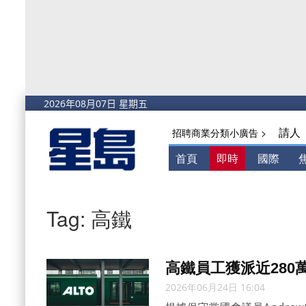
請人
招聘商業分類小廣告 >
首頁
即時
國際
Tag: 高鐵
高鐵員工獲派近28
2026年06月24日 16:04