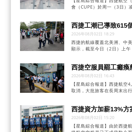
【星島綜合報道】西捷航空（W
會（CUPE）於周一（3日
程受阻的工業行動。
西捷工潮已導致615
2026年08月02日 18:29
西捷的航線覆蓋北美洲、中美
顯示，截至今日（2日）上午
了至少615個航班。
西捷空服員罷工癱瘓
2026年08月02日 16:43
【星島綜合報道】西捷航空4
取消，大批旅客在長周末出
怎樣打發時間，現在有沒有
西捷資方加薪13%方
2026年08月02日 15:20
【星島綜合報道】由於西捷航空