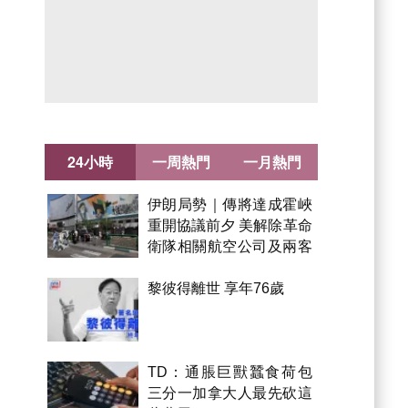
24小時
一周熱門
一月熱門
伊朗局勢｜傳將達成霍峽
重開協議前夕 美解除革命
衛隊相關航空公司及兩客
機制裁
黎彼得離世 享年76歲
TD：通脹巨獸蠶食荷包
三分一加拿大人最先砍這