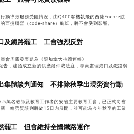
動導致服務受阻情況，由Q400客機執飛的西捷Encore航
西捷聯營（code-share）航班，將不會受到影響。
口及鐵路罷工 工會強烈反對
委員會周四發表題為《讓加拿大持續運轉》
ing）的報告，建議成立新的供應鏈仲裁法庭，專責處理港口及鐵路勞
出集體談判通知 不排除秋季出現勞資行動
5.5萬名教師及教育工作者的安省主要教育工會，已正式向省
新一輪勞資談判將於15日內展開，並可能為今年秋季的工業
然罷工 但會維持全國鐵路運作