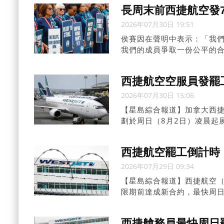
長周末前西捷航空發
2026年07月30日 19:51
侯賽因在聲明中表示：「我
我們的成員爭取一份公平的
為加拿大第二大航空公司員
西捷航空空服員發罷
2026年07月30日 15:06
【星島綜合報道】加拿大西捷航
劃於周日（8月2日）凌晨起展
始預先取消大批航班，以避
西捷航空罷工倒計時 
2026年07月29日 09:34
【星島綜合報道】西捷航空（W
限期前達成新合約，最快周日
西捷艙務員最快周日