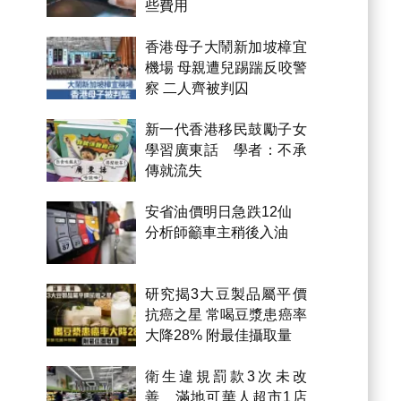
些費用
香港母子大鬧新加坡樟宜
機場 母親遭兒踢踹反咬警
察 二人齊被判囚
新一代香港移民鼓勵子女
學習廣東話 學者：不承
傳就流失
安省油價明日急跌12仙
分析師籲車主稍後入油
研究揭3大豆製品屬平價
抗癌之星 常喝豆漿患癌率
大降28% 附最佳攝取量
衛生違規罰款3次未改
善 滿地可華人超市1店