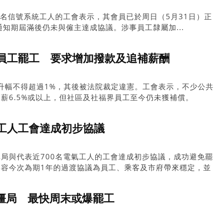
0名信號系統工人的工會表示，其會員已於周日（5月31日）正
通知期屆滿後仍未與僱主達成協議。涉事員工隸屬加...
員工罷工 要求增加撥款及追補薪酬
薪酬升幅不得超過1%，其後被法院裁定違憲。工會表示，不少公共
薪6.5%或以上，但社區及社福界員工至今仍未獲補償。
工人工會達成初步協議
局與代表近700名電氣工人的工會達成初步協議，成功避免罷
形容今次為期1年的過渡協議為員工、乘客及市府帶來穩定，並
間的服務質素。協議尚待工會成員正式批准。談判過程中，公車
4000萬元開支，難以接受；工會則堅持具競爭力的薪酬對維
陷僵局 最快周末或爆罷工
（資料圖）T15