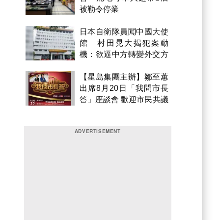
被勒令停業
日本自衛隊員闖中國大使
館 村田晃大揭犯案動
機：欲逼中方轉變外交方
針
【星島集團主辦】鄒至蕙
出席8月20日「我問市長
答」座談會 歡迎市民共議
市政