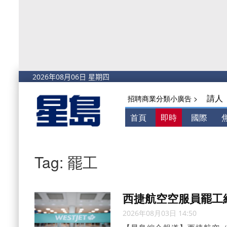
請人
招聘商業分類小廣告 >
首頁
即時
國際
Tag: 罷工
西捷航空空服員罷工
2026年08月03日 14:50