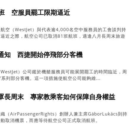
籲旅客前往機場前先查閱最新航班狀況。其中取消航班最多的航
航班 空服員罷工限期逼近
空（WestJet）與代表逾4,000名空中服務員的工會談判持
逼近之際，航空公司已取消81班航班，適逢八月長周末旅遊
通知 西捷開始停飛部分客機
WestJet）公司鑑於機艙服務員可能展開罷工的時間臨近，周
7系列部分客機。這一項措施使航空公司能夠維...
罩長周末 專家教乘客如何保障自身權益
rPassengerRights）創辦人兼主席GáborLukács則持
主動取消機票，而應等待航空公司正式取消航班。