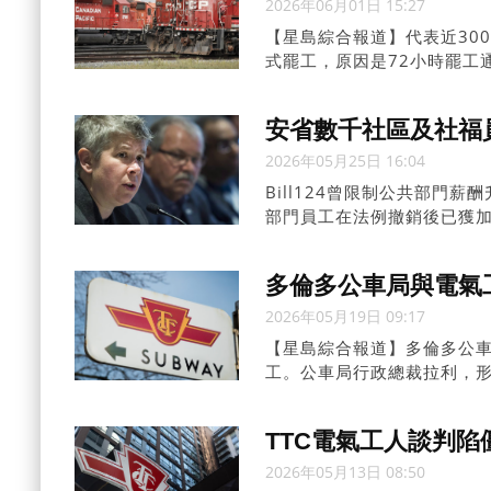
2026年06月01日 15:27
【星島綜合報道】代表近30
式罷工，原因是72小時罷工
安省數千社區及社福
2026年05月25日 16:04
Bill124曾限制公共部門
部門員工在法例撤銷後已獲加
多倫多公車局與電氣
2026年05月19日 09:17
【星島綜合報道】多倫多公車
工。公車局行政總裁拉利，
有助確保2026年世界盃期
局指，工會的方案將額外增加
TTC電氣工人談判
持安全可靠的服務至關重要。
2026年05月13日 08:50