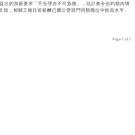
會提出的加薪要求「不合理亦不可負擔」，估計會令合約期內增
他又指，相關工種目前薪酬已屬公營部門同類職位中較高水平。
Page 1 of 7