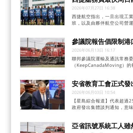
2026年07月27日 16:38
西捷航空指出，一旦出現工業行
班，以及由夥伴航空公司營運的
參議院報告倡限制港
2026年06月13日 16:17
聯邦參議院運輸及通訊常務
（KeepCanadaMov
資糾紛。
安省教育工會正式發
2026年06月03日 10:54
【星島綜合報道】代表超過2
政府發出集體談判通知，意味
行動埋下伏線。
亞省訊號系統工人雖