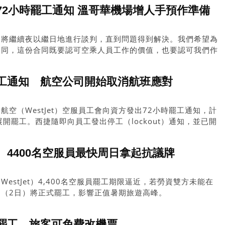
72小時罷工通知 溫哥華機場增人手預作準備
們將繼續夜以繼日地進行談判，直到問題得到解決。我們希望為
合同，這份合同既要認可空乘人員工作的價值，也要認可我們作
工的地位。」
工通知 航空公司開始取消航班應對
空（WestJet）空服員工會向資方發出72小時罷工通知，計
開罷工。西捷隨即向員工發出停工（lockout）通知，並已開
免飛機滯留海外。
4400名空服員最快周日拿起抗議牌
estJet）4,400名空服員罷工期限逼近，若勞資雙方未能在
（2日）將正式罷工，影響正值暑期旅遊高峰。
罷工 旅客可免費改機票