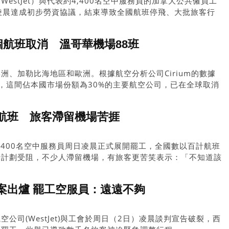
estJet）與代表約4,400名空中服務員的加拿大公共僱員工
）凌晨達成初步勞資協議，結束導致全國航班停飛、大批旅客行
個航班取消 溫哥華機場88班
洲、加勒比海地區和歐洲。根據航空分析公司Cirium的數據
，這間佔本國市場份額為30%的主要航空公司，已在全球取消
航班 旅客滯留機場苦捱
,400名空中服務員周日凌晨正式展開罷工，全國數以百計航班
行計劃受阻，不少人滯留機場，有旅客更苦笑表示：「不知道該
藍鳥隊比賽可以看？」
案出爐 罷工空服員：遠遠不夠
公司(WestJet)與工會於周日（2日）凌晨談判宣告破裂，西