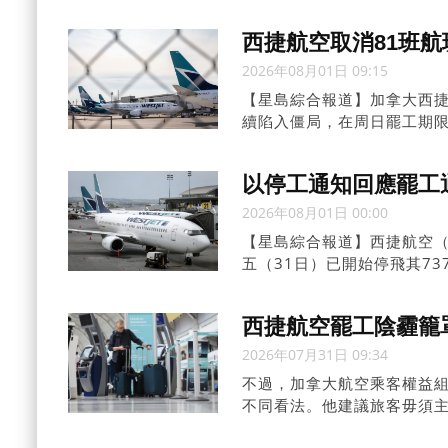
因工業行動而滯留各地，呼
線為多倫多往返溫哥華。
西捷航空取消81班
2026年08月01日 09:15
【星島綜合報道】加拿大西捷航
續陷入僵局，在周日罷工期限
高峰，恐影響大批旅客。
以停工通知回應罷工
2026年08月01日 00:00
【星島綜合報道】西捷航空（
五（31日）已開始停飛其73
西捷航空罷工陰霾籠
2026年07月31日 09:34
不過，加拿大航空乘客權益組織（Ai
不同看法。他建議旅客毋須