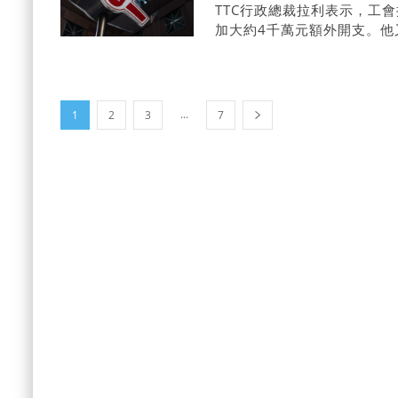
TTC行政總裁拉利表示，工
加大約4千萬元額外開支。
...
1
2
3
7