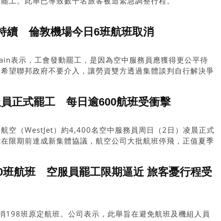
面罷工。此舉已導致數千名旅客被迫緊急調整行程。
持續 倫敦機場今日6班航班取消
ussain表示，工會發動罷工，是因為空中服務員應獲得更公平待
，希望聯邦政府不要介入，讓勞資雙方透過集體談判自行解決爭
空服員正式罷工 每日逾600航班受衝擊
空（WestJet）約4,400名空中服務員周日（2日）凌晨正式
能在限期前達成新集體協議，航空公司大批航班停飛，正值夏季
客行程受影響。
0班航班 空服員罷工限期逼近 旅客憂行程受
消198班原定航班。公司表示，此舉旨在避免航班及機組人員