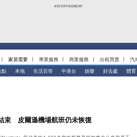
|
家居需要
|
專業服務
|
商業服務
|
出租買賣
|
汽
焦點
本地
生活百答
中港台
娛樂
好去處
體育
結束 皮爾遜機場航班仍未恢復