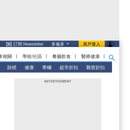
✉
訂閱 Newsletter
多倫多
用戶登入
車相關
|
學校/社區
|
餐廳飲食
|
醫療健康
|
財經
健康
專欄
超市折扣
雜貨折扣