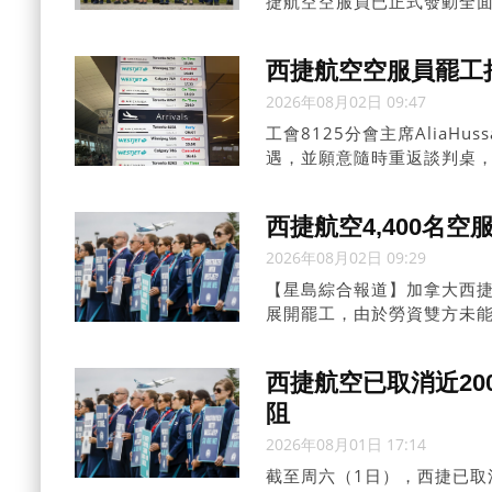
捷航空空服員已正式發動全
西捷航空空服員罷工
2026年08月02日 09:47
工會8125分會主席AliaH
遇，並願意隨時重返談判桌
議。
西捷航空4,400名
2026年08月02日 09:29
【星島綜合報道】加拿大西捷航
展開罷工，由於勞資雙方未
旅遊旺季及長周末，大量旅
西捷航空已取消近20
阻
2026年08月01日 17:14
截至周六（1日），西捷已取