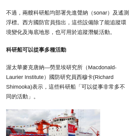
不過，兩艘科研船均部署先進聲納（sonar）及遙測
浮標。西方國防官員指出，這些設備除了能追蹤環
境變化及海底地形，也可用於追蹤潛艇活動。
科研船可以從事多種活動
渥太華麥克唐納—勞里埃研究所（Macdonald-
Laurier Institute）國防研究員西穆卡(Richard
Shimooka)表示，這些科研船「可以從事非常多不
同的活動」。