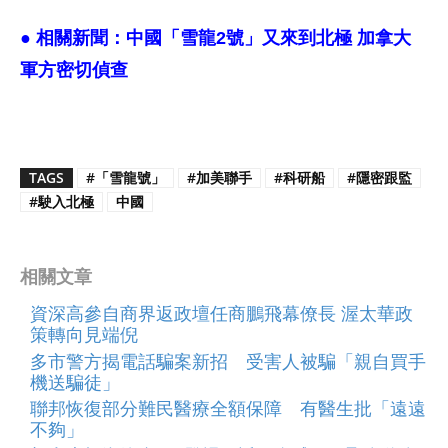
● 相關新聞：
中國「雪龍2號」又來到北極 加拿大
軍方密切偵查
TAGS
#「雪龍號」
#加美聯手
#科研船
#隱密跟監
#駛入北極
中國
相關文章
資深高參自商界返政壇任商鵬飛幕僚長 渥太華政
策轉向見端倪
多市警方揭電話騙案新招 受害人被騙「親自買手
機送騙徒」
聯邦恢復部分難民醫療全額保障 有醫生批「遠遠
不夠」