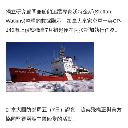
獨立研究顧問兼船舶追蹤專家沃特金斯(Steffan
Watkins)整理的數據顯示，加拿大皇家空軍一架CP-
140海上偵察機自7月初起便在阿拉斯加執行任務。
加拿大國防部周五（7日）證實，這架飛機正與美方
協同監視兩艘中國船隻的活動。