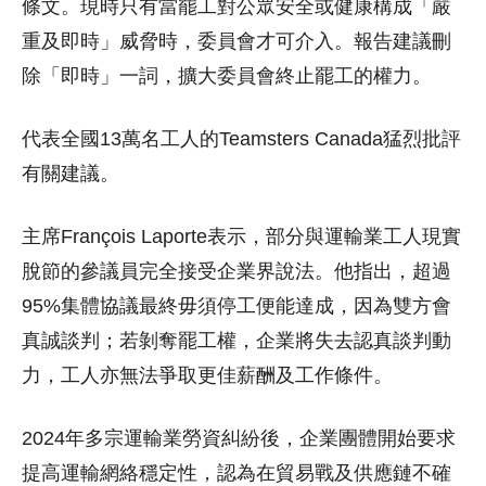
條文。現時只有當罷工對公眾安全或健康構成「嚴
重及即時」威脅時，委員會才可介入。報告建議刪
除「即時」一詞，擴大委員會終止罷工的權力。
代表全國13萬名工人的Teamsters Canada猛烈批評
有關建議。
主席François Laporte表示，部分與運輸業工人現實
脫節的參議員完全接受企業界說法。他指出，超過
95%集體協議最終毋須停工便能達成，因為雙方會
真誠談判；若剝奪罷工權，企業將失去認真談判動
力，工人亦無法爭取更佳薪酬及工作條件。
2024年多宗運輸業勞資糾紛後，企業團體開始要求
提高運輸網絡穩定性，認為在貿易戰及供應鏈不確