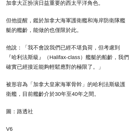
加拿大正扮演日益重要的西太平洋角色。
但他提醒，鑑於加拿大海軍護衛艦和海岸防衛隊艦
艇的艦齡，能做的也僅限於此。
他說：「我不會說我們已經不堪負荷，但考慮到
『哈利法斯級』（Halifax-class）艦艇的船齡，我們
確實已經接近能夠輕鬆應對的極限了。」
被形容為「加拿大皇家海軍骨幹」的哈利法斯級護
衛艦，目前艦齡介於30年至40年之間。
圖：路透社
V6