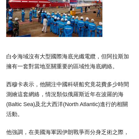
白令海域沒有大型國際海底光纖電纜，但阿拉斯加
擁有一套對當地至關重要的區域性海底網絡。
西穆卡表示，他關注中國科研船究竟花費多少時間
測繪這套網絡，情況類似俄羅斯近年在波羅的海
(Baltic Sea)及北大西洋(North Atlantic)進行的相關
活動。
他強調，在美國海軍因伊朗戰爭而分身乏術之際，