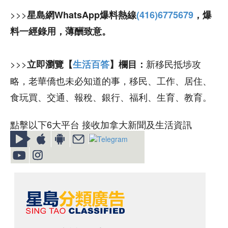
>>>
星島網WhatsApp爆料熱線
(416)6775679
，爆
料一經錄用，薄酬致意。
>>>
新移民抵埗攻
立即瀏覽【
生活百答
】欄目：
略，老華僑也未必知道的事，移民、工作、居住、
食玩買、交通、報稅、銀行、福利、生育、教育。
點擊以下6大平台 接收加拿大新聞及生活資訊