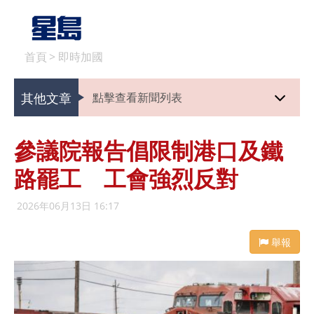
首頁
>
即時加國
其他文章
點擊查看新聞列表
參議院報告倡限制港口及鐵
路罷工 工會強烈反對
2026年06月13日 16:17
舉報