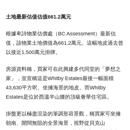
土地最新估值估值661.2萬元
根據卑詩物業估價處（BC Assessment）最新估
值，該物業土地價值為661.2萬元。這幅地皮過去曾
以接近1,500萬元掛牌。
房源資料稱，買家可在此興建多代同堂的「夢想之
家」，並宣稱這是Whitby Estates最後一幅面積
43,630平方呎、坐擁海景的地皮。而Whitby
Estates是位於西溫半山腰的頂級奢華住宅區。
掛盤更以極盡渲染的筆調形容景觀，稱買家可坐擁
朝南、開闊無阻的全景海景，視野從貝克山