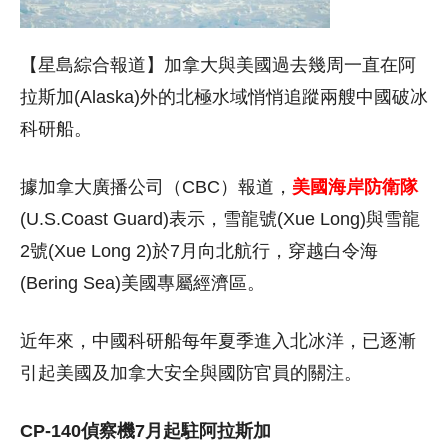
【星島綜合報道】加拿大與美國過去幾周一直在阿
拉斯加(Alaska)外的北極水域悄悄追蹤兩艘中國破冰
科研船。
據加拿大廣播公司（CBC）報道，
美國海岸防衛隊
(U.S.Coast Guard)表示，雪龍號(Xue Long)與雪龍
2號(Xue Long 2)於7月向北航行，穿越白令海
(Bering Sea)美國專屬經濟區。
近年來，中國科研船每年夏季進入北冰洋，已逐漸
引起美國及加拿大安全與國防官員的關注。
CP-140偵察機7月起駐阿拉斯加