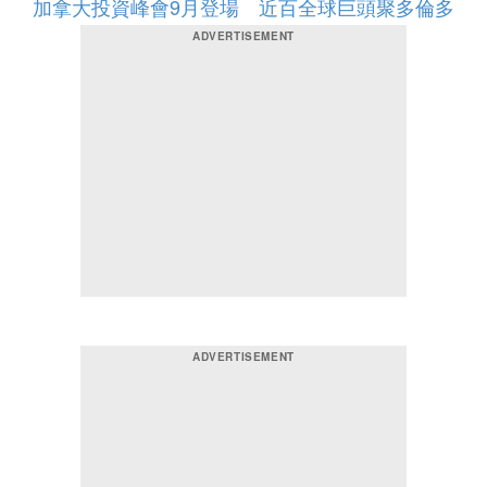
加拿大投資峰會9月登場 近百全球巨頭聚多倫多