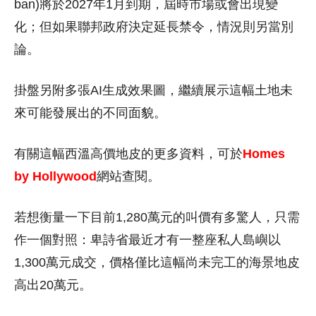
ban)將於2027年1月到期，屆時市場或會出現變
化；但如果聯邦政府決定延長禁令，情況則另當別
論。
掛盤另附多張AI生成效果圖，繼續展示這幅土地未
來可能發展出的不同面貌。
有關這幅西溫高價地皮的更多資料，可於
Homes
by Hollywood
網站查閱。
若想衡量一下目前1,280萬元的叫價有多驚人，只需
作一個對照：卑詩省最近才有一整座私人島嶼以
1,300萬元成交，價格僅比這幅尚未完工的海景地皮
高出20萬元。