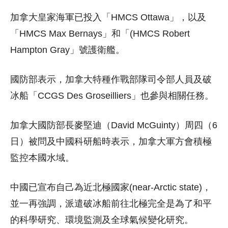
加拿大皇家海軍已投入「HMCS Ottawa」，以及
「HMCS Max Bernays」和「(HMCS Robert
Hampton Gray」號護衛艦。
國防部表示，加拿大特種作戰部隊司令部人員及破
冰船「CCGS Des Groseilliers」也參與相關任務。
加拿大國防部長麥堅迪（David McGuinty）周四（6
日）被問及中國科研船時表示，加拿大軍方會積極
監控本國水域。
中國已宣布自己為近北極國家(near-Arctic state)，
並一再強調，派遣破冰船前往北極完全是為了和平
的科學研究、環境監測及全球氣候變化研究。