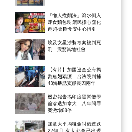
「懶人煮麵法」滾水倒入
即食麵包裝 網民擔心塑化
劑超標 附食安中心指引
埃及女星涉製毒案被判死
刑 震驚當地社會
【有片】加國巡查公海揭
割魚翅猖獗 台法院判捕
43海豚誘鯊船長囚兩年
機密報告揭印度黑幫借學
簽滲透加拿大 八年間罪
案激增88倍
加拿大平均租金叫價連跌
22個月 有大都會已出現