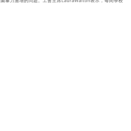
暴力激增的問題。工會主席LauraWalton表示，每間學校
健康工作者和助教，以支持陷入困境的學生。