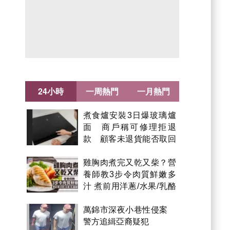
24小時
一周熱門
一月熱門
煮食爐安裝3日爆玻璃爐
面 商戶稱可修理拒退
款 顧客未退貨能否取回
金錢？
雞胸肉煮完又乾又柴？營
養師教3步令肉質鮮嫩多
汁 煮前用洋蔥/水果/乳酪
醃製都得？
萬錦市深夜小巷性侵案
警方追緝亞裔疑犯