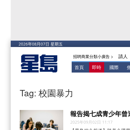
請人
招聘商業分類小廣告 >
首頁
即時
國際
Tag: 校園暴力
報告揭七成青少年曾
2025年09月02日 11:17