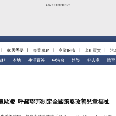
|
家居需要
|
專業服務
|
商業服務
|
出租買賣
|
汽
焦點
本地
生活百答
中港台
娛樂
好去處
體育
遭欺凌 呼籲聯邦制定全國策略改善兒童福祉