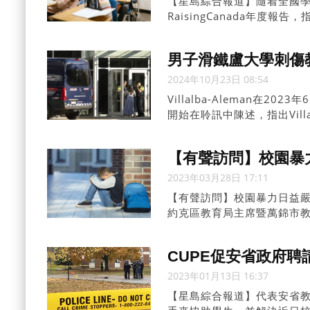
【星島綜合報道】隨着全國學生重
RaisingCanada年
者採取行動改善兒童生活。
男子滑鐵盧大學刺傷
2024年10月23日 08:54
Villalba-Aleman在
開始在聆訊中陳述，指出Vill
他的行為帶有強烈的意識形
【有聲訪問】校園暴
2023年03月28日 17:11
【有聲訪問】校園暴力日益嚴
約克區教育局主席暨萬錦市教
CUPE促安省政府
2023年01月13日 16:37
【星島綜合報道】代表安省教