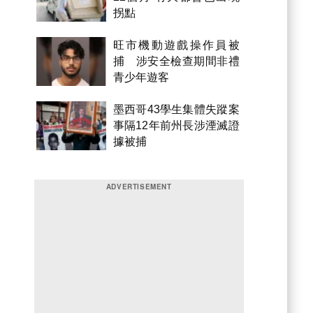
拐點
旺市機動遊戲操作員被
捕 涉安全檢查期間非禮
青少年遊客
墨西哥43學生集體失蹤案
事隔12年前州長涉湮滅證
據被捕