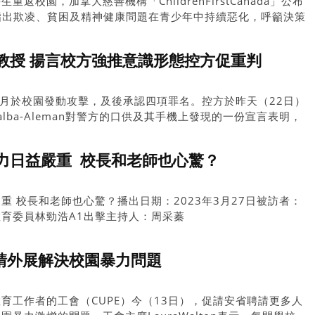
返校園，加拿大慈善機構「ChildrenFirstCanada」公布
度報告，指出欺凌、貧困及精神健康問題在青少年中持續惡化，呼籲決策
教授 揚言校方強推意識形態控方促重判
2023年6月於校園發動攻擊，及後承認四項罪名。控方於昨天（22日）
alba-Aleman對警方的口供及其手機上發現的一份宣言表明，
態動機，目的是恐嚇持不同觀點的人士。
力日益嚴重 校長和老師也心驚？
重 校長和老師也心驚？播出日期：2023年3月27日被訪者：
育委員林勁浩A1出擊主持人：周采蓁
聘請外展解決校園暴力問題
育工作者的工會（CUPE）今（13日），促請安省聘請更多人