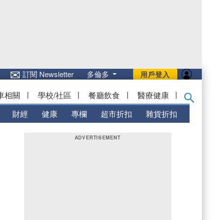
✉
訂閱 Newsletter
多倫多
用戶登入
車相關
|
學校/社區
|
餐廳飲食
|
醫療健康
|
財經
健康
專欄
超市折扣
雜貨折扣