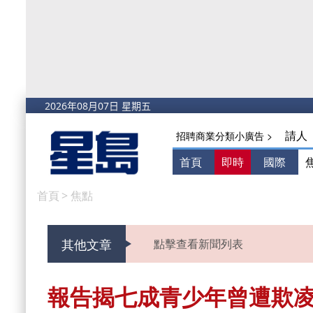
請人
招聘商業分類小廣告 >
首頁
即時
國際
首頁
>
焦點
其他文章
點擊查看新聞列表
報告揭七成青少年曾遭欺凌