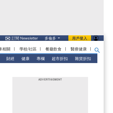
✉
訂閱 Newsletter
多倫多
用戶登入
車相關
|
學校/社區
|
餐廳飲食
|
醫療健康
|
財經
健康
專欄
超市折扣
雜貨折扣