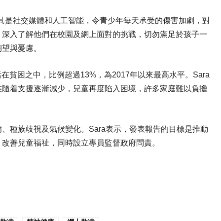
技發展尤其是社交媒體和人工智能，令青少年每天承受的傷害加劇，對
，深入了解他們在校園及網上面對的挑戰，切勿滿足於孩子一
期望與憂慮。
在貧困之中，比例超過13%，為2017年以來最高水平。Sara
惟隨着支援逐漸減少，兒童再度陷入困境，許多家庭難以負擔
、種族歧視及氣候變化。Sara表示，發表報告的目標是推動
，改善兒童福祉，同時設立專員監督政府問責。