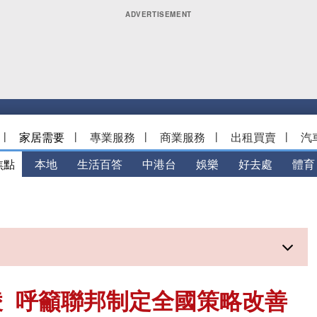
|
家居需要
|
專業服務
|
商業服務
|
出租買賣
|
汽
焦點
本地
生活百答
中港台
娛樂
好去處
體育
 呼籲聯邦制定全國策略改善