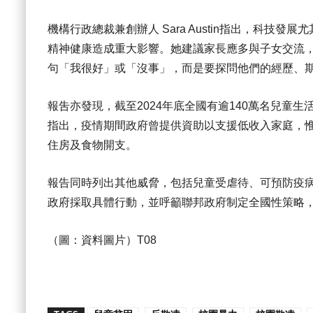
機構行政總裁兼創辦人 Sara Austin指出，科
精神健康造成重大影響。她建議家長應多與子女交流
句「我很好」或「沒事」，而是要探問他們的經歷、
報吿亦發現，截至2024年底全國有逾140萬名兒童生活
指出，疫情期間政府曾提供資助以支援低收入家庭，
住房及食物開支。
報告同時列出其他威脅，包括兒童受虐待、可預防疫病
政府採取具體行動，並呼籲聯邦政府制定全國性策略
（圖：資料圖片）T08