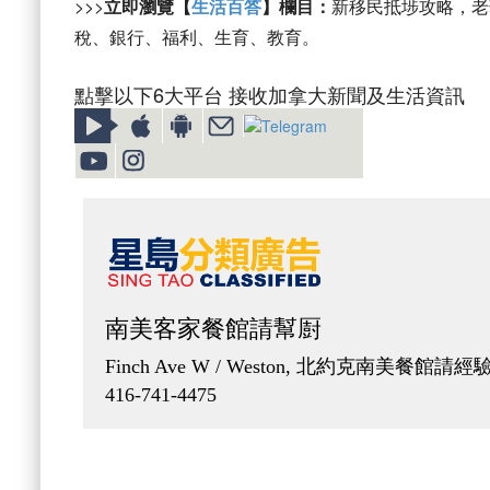
>>>
立即瀏覽【
生活百答
】欄目：
新移民抵埗攻略，老
稅、銀行、福利、生育、教育。
點擊以下6大平台 接收加拿大新聞及生活資訊