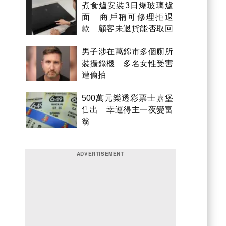
煮食爐安裝3日爆玻璃爐
面 商戶稱可修理拒退
款 顧客未退貨能否取回
金錢？
男子涉在萬錦市多個廁所
裝攝錄機 多名女性受害
遭偷拍
500萬元樂透彩票士嘉堡
售出 幸運得主一夜變富
翁