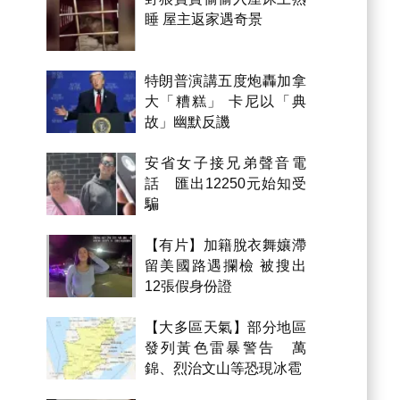
睡 屋主返家遇奇景
特朗普演講五度炮轟加拿
大「糟糕」 卡尼以「典
故」幽默反譏
安省女子接兄弟聲音電
話 匯出12250元始知受
騙
【有片】加籍脫衣舞孃滯
留美國路遇攔檢 被搜出
12張假身份證
【大多區天氣】部分地區
發列黃色雷暴警告 萬
錦、烈治文山等恐現冰雹