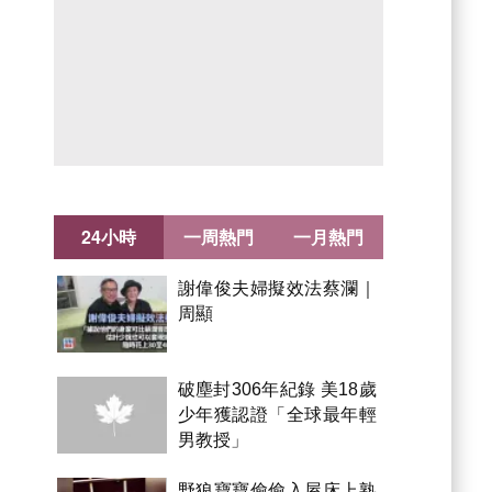
24小時
一周熱門
一月熱門
謝偉俊夫婦擬效法蔡瀾｜
周顯
破塵封306年紀錄 美18歲
少年獲認證「全球最年輕
男教授」
野狼寶寶偷偷入屋床上熟