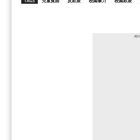
TAGS
兒童貧困
反欺凌
校園暴力
校園欺凌