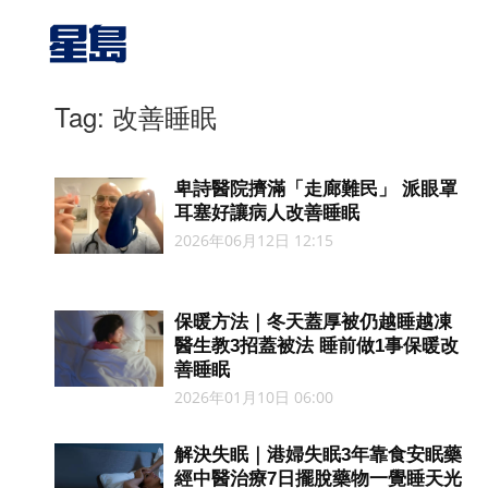
Tag: 改善睡眠
卑詩醫院擠滿「走廊難民」 派眼罩
耳塞好讓病人改善睡眠
2026年06月12日 12:15
保暖方法｜冬天蓋厚被仍越睡越凍
醫生教3招蓋被法 睡前做1事保暖改
善睡眠
2026年01月10日 06:00
解決失眠｜港婦失眠3年靠食安眠藥
經中醫治療7日擺脫藥物一覺睡天光