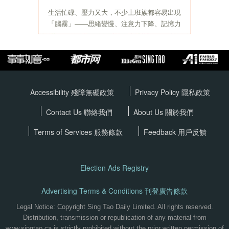
Accessibility 殘障無礙政策
Privacy Policy
隱私政策
Contact Us 聯絡我們
About Us 關於我們
Terms of Services
服務條款
Feedback 用戶反饋
Election Ads Registry
Advertising Terms & Conditions 刊登廣告條款
Legal Notice: Copyright Sing Tao Daily Limited. All rights reserved.
Distribution, transmission or republication of any material from
www.singtao.ca is strictly prohibited without the prior written permission of