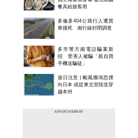
餐具給旅客用
多倫多404公路行人遭貨
車撞死 南行線封閉調查
多市警方揭電話騙案新
招 受害人被騙「親自買
手機送騙徒」
遊日注意 | 颱風燦鴻恐撲
向日本 或從東北登陸並穿
越本州