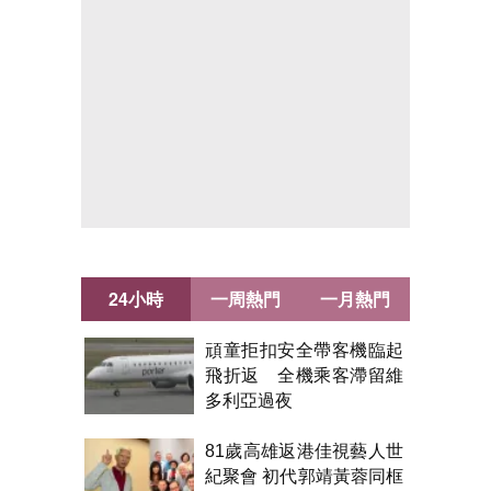
24小時
一周熱門
一月熱門
頑童拒扣安全帶客機臨起
飛折返 全機乘客滯留維
多利亞過夜
81歲高雄返港佳視藝人世
紀聚會 初代郭靖黃蓉同框