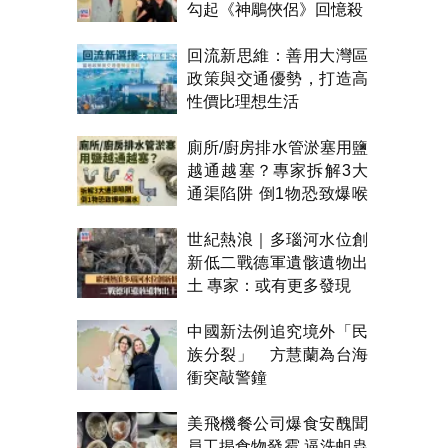
勾起《神鵰俠侶》回憶殺
回流新思維：善用大灣區
政策與交通優勢，打造高
性價比理想生活
廁所/廚房排水管淤塞用鹽
越通越塞？專家拆解3大
通渠陷阱 倒1物恐致爆喉
漏水
世紀熱浪｜多瑙河水位創
新低二戰德軍遺骸遺物出
土 專家：或有更多發現
中國新法例追究境外「民
族分裂」 方慧蘭為台海
衝突敲警鐘
美飛機餐公司爆食安醜聞
員工揭食物發霉 逼洗蛆蟲