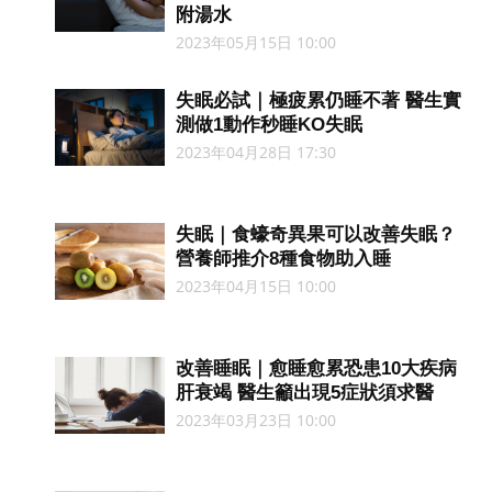
附湯水
2023年05月15日 10:00
失眠必試｜極疲累仍睡不著 醫生實
測做1動作秒睡KO失眠
2023年04月28日 17:30
失眠｜食蠔奇異果可以改善失眠？
營養師推介8種食物助入睡
2023年04月15日 10:00
改善睡眠｜愈睡愈累恐患10大疾病
肝衰竭 醫生籲出現5症狀須求醫
2023年03月23日 10:00