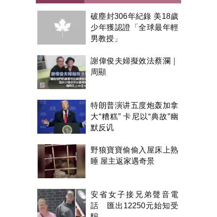
破塵封306年紀錄 美18歲
少年獲認證「全球最年輕
男教授」
謝偉俊夫婦擬效法蔡瀾｜
周顯
特朗普演讲五度炮轰加拿
大“糟糕” 卡尼以“典故”幽
默反讥
野狼寶寶偷偷入屋床上熟
睡 屋主返家遇奇景
安省女子接兄弟聲音電
話 匯出12250元始知受
騙