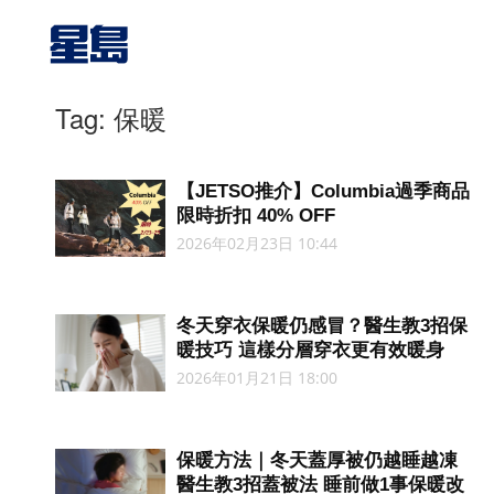
Tag: 保暖
【JETSO推介】Columbia過季商品
限時折扣 40% OFF
2026年02月23日 10:44
冬天穿衣保暖仍感冒？醫生教3招保
暖技巧 這樣分層穿衣更有效暖身
2026年01月21日 18:00
保暖方法｜冬天蓋厚被仍越睡越凍
醫生教3招蓋被法 睡前做1事保暖改