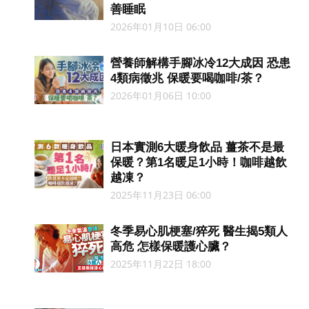
善睡眠
2026年01月10日 06:00
營養師解構手腳冰冷12大成因 恐患
4類病徵兆 保暖要喝咖啡/茶？
2026年01月06日 10:00
日本實測6大暖身飲品 薑茶不是最
保暖？第1名暖足1小時！咖啡越飲
越凍？
2025年11月23日 06:00
冬季易心肌梗塞/猝死 醫生揭5類人
高危 怎樣保暖護心臟？
2025年11月22日 18:00