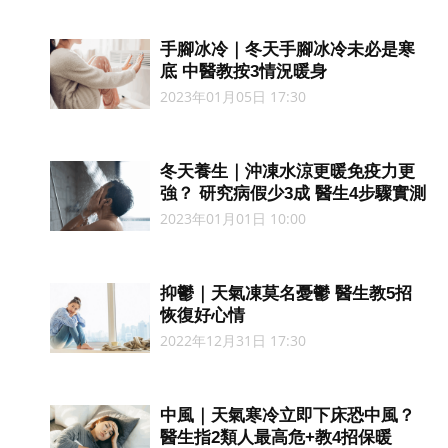
手腳冰冷｜冬天手腳冰冷未必是寒
底 中醫教按3情況暖身
2023年01月05日 17:30
冬天養生｜沖凍水涼更暖免疫力更
強？ 研究病假少3成 醫生4步驟實測
2023年01月01日 10:00
抑鬱｜天氣凍莫名憂鬱 醫生教5招
恢復好心情
2022年12月31日 17:30
中風｜天氣寒冷立即下床恐中風？
醫生指2類人最高危+教4招保暖