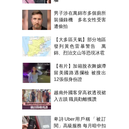
男子涉在萬錦市多個廁所
裝攝錄機 多名女性受害
遭偷拍
【大多區天氣】部分地區
發列黃色雷暴警告 萬
錦、烈治文山等恐現冰雹
【有片】加籍脫衣舞孃滯
留美國路遇攔檢 被搜出
12張假身份證
越南外國客穿高衩透視裙
入古蹟 職員勸離獲讚
卑詩Uber用戶稱「被訂
閱」高級服務 每月暗中扣