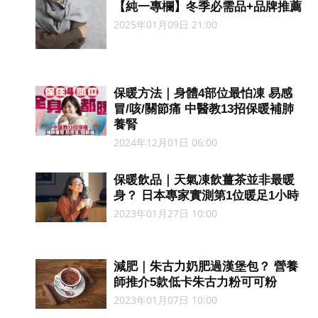
【純一專欄】冬季必需品+品牌推薦
2025年01月09日 21:00
保暖方法｜身體4部位最怕凍 易感
冒/咳/關節痛 中醫教13招保暖補肺
養腎
2024年12月01日 06:00
保暖飲品｜天氣凍飲薑茶並非最暖
身？ 日本專家實測第1位暖足1小時
2023年01月27日 10:00
減肥｜朱古力奶肥過漢堡包？ 營養
師推介5款低卡朱古力粉可可粉
2023年01月07日 10:00