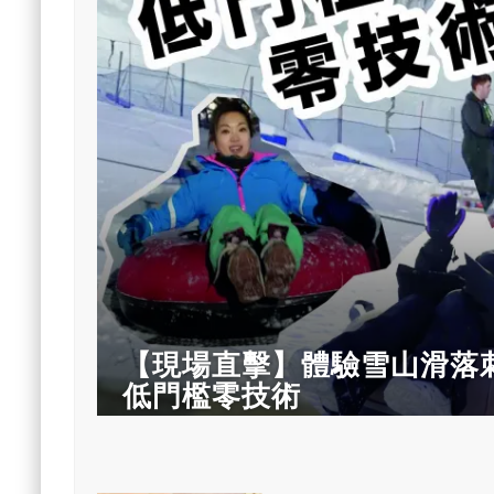
【現場直擊】體驗雪山滑落
低門檻零技術