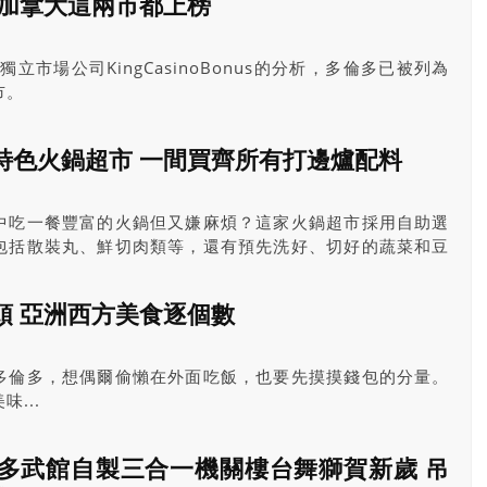
 加拿大這兩市都上榜
立市場公司KingCasinoBonus的分析，多倫多已被列為
市。
特色火鍋超市 一間買齊所有打邊爐配料
中吃一餐豐富的火鍋但又嫌麻煩？這家火鍋超市採用自助選
包括散裝丸、鮮切肉類等，還有預先洗好、切好的蔬菜和豆
料，是懶人打邊爐的不錯的選擇。
頭 亞洲西方美食逐個數
多倫多，想偶爾偷懶在外面吃飯，也要先摸摸錢包的分量。
...
多武館自製三合一機關樓台舞獅賀新歲 吊