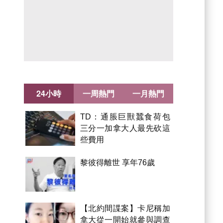
24小時
一周熱門
一月熱門
TD：通脹巨獸蠶食荷包
三分一加拿大人最先砍這
些費用
Advertisement
黎彼得離世 享年76歲
【北約間諜案】卡尼稱加
拿大從一開始就參與調查