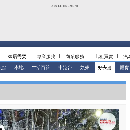
|
家居需要
|
專業服務
|
商業服務
|
出租買賣
|
汽
焦點
本地
生活百答
中港台
娛樂
好去處
體育