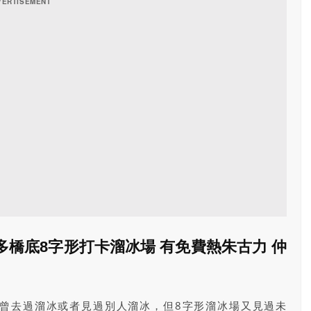
橋底8字形打卡溜冰場 有免費熱朱古力 仲
曾去過溜冰或者見過別人溜冰，但8字形溜冰場又見過未