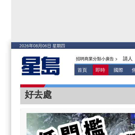
請人
招聘商業分類小廣告 >
首頁
即時
國際
好去處