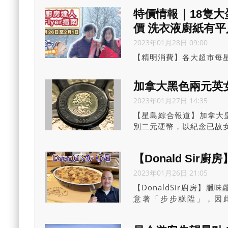
特價情報｜18隻
價 洗衣液廚紙有平
2023年01月28日 09:00
【精明消費】各大超市每星
的抵買？作為精明消費者
黎太以及星Club小師奶
加拿大黑色兩元英
建議，務求慳到盡！
2023年01月27日 14:35
【星島綜合報道】加拿大
別二元硬幣，以紀念已故
【Donald Si
2023年01月26日 21:05
【DonaldSir廚房
意著「步步糕陞」，因
DonaldSir今期教大