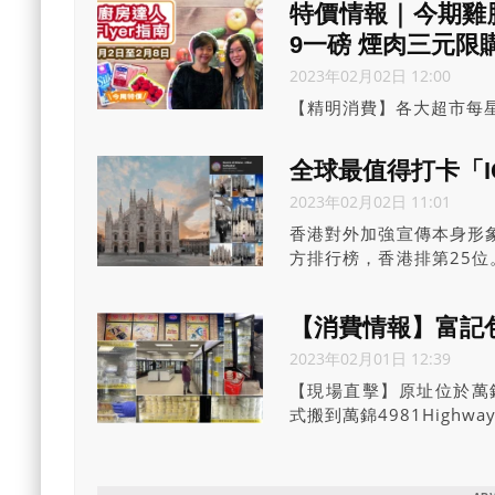
特價情報｜今期雞
9一磅 煙肉三元限
2023年02月02日 12:00
【精明消費】各大超市每星
的抵買？作為精明消費者
黎太以及星Club小師奶
全球最值得打卡「IG
建議，務求慳到盡！
2023年02月02日 11:01
香港對外加強宣傳本身形
方排行榜，香港排第25
年排首位的新加坡，今年則
【消費情報】富記
2023年02月01日 12:39
【現場直擊】原址位於萬錦廣
式搬到萬錦4981High