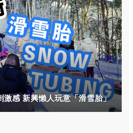
刺激感 新興懶人玩意「滑雪胎」