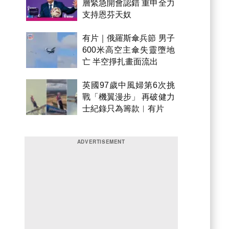
層緊急開會認錯 重申全力
支持恩芬天奴
有片｜俄羅斯傘兵節 男子
600米高空主傘失靈墮地
亡 半空掙扎畫面流出
英國97歲中風婦第6次挑
戰「機翼漫步」 再破健力
士紀錄只為籌款︱有片