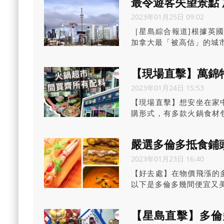
最令遊客失望景點
2023年01月25日 09:02
［星島綜合報道]根據英國獨
加拿大最「被高估」的城
【現場直擊】萬錦
2023年01月24日 15:53
【現場直擊】想安坐在家
購形式，有多款火鍋食材
品類，當然少不了火鍋醬
嚴選多倫多抵食鋪
2023年01月23日 16:40
【好去處】在物價飛漲的
以下是多倫多幾間便宜又美味
【星島直擊】多倫