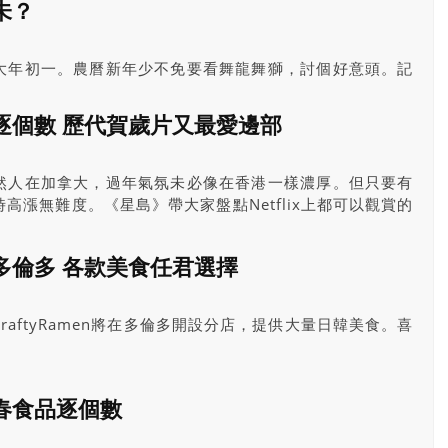
未？
大年初一。農曆新年少不免要看舞龍舞獅，討個好意頭。記
育會，採訪了張智泉師傅關於「舞獅」、「採青」的心得，
星島》祝大家財源廣進、步步高昇，最緊要事事如意！
產片逐個數 歷代賀歲片又最愛邊部
然人在加拿大，過年氣氛未必像在香港一樣濃厚。但只要有
高漲無難度。《星島》帶大家盤點Netflix上都可以觀賞的
笑住送虎迎兔。
多倫多 各款美食任君選擇
aftyRamen將在多倫多開設分店，提供大量日韓美食。喜
春食品逐個數