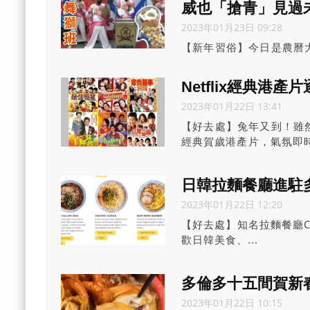
威也「搶青」見過
2023年01月23日 09:28
【新年習俗】今日是農曆
者來到中外周家張智權體
一齊來睇下啦！新一年《
Netflix經典港
2023年01月22日 13:41
【好去處】兔年又到！雖
經典賀歲港產片，氣氛即時
歷年經典港產片，陪大家
日韓拉麵餐廳進駐
2023年01月22日 12:20
【好去處】知名拉麵餐廳Cr
歡日韓美食、...
多倫多十五間賀新
2023年01月22日 10:15