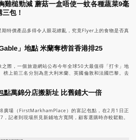
胸雞槌勁減 蘑菇一盒唔使一蚊各種蔬菜9毫
購三包！
期特價產品多得令人眼花繚亂，究竟Flyer上的食物是否真
，最好「慳得一蚊得一蚊」，CCUE請來多倫多黎太廚房的
Fiona，每星期幫大家選出當期最優惠食材，並提供烹調方法
able」地點 米蘭奪榜首香港排25
象之際，一個旅遊網站公布今年全球50大最值得「打卡」地
位。榜上前三名分別為意大利米蘭、英國倫敦和法國巴黎。去
跌至第13位。
包點萬錦分店搬新址 比舊鋪大一倍
場（FirstMarkhamPlace）的富記包點，在2月1日正
way7，記者到現場所見新鋪地方寬闊，顧客選購時亦較鬆動。