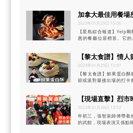
呢？在多倫多市中心一個
般溜冰場更為刺激，加上
加拿大最佳用餐場
趣。
2023年01月29日 15:06
【星島綜合報道】Yelp
惠的餐廳位居榜首。它的名字是
常棒的美食。
【黎太食譜】情人
2023年01月29日 12:07
【黎太食譜】鮮果蛋白酥脆
節或派對最後出場的打卡
即時溶化的口感，上面放
忌廉，因為一次食不完的
【現場直擊】烈市
2023年01月28日 13:52
年初三，張智泉師傅帶着
的武館，現場表演又係點