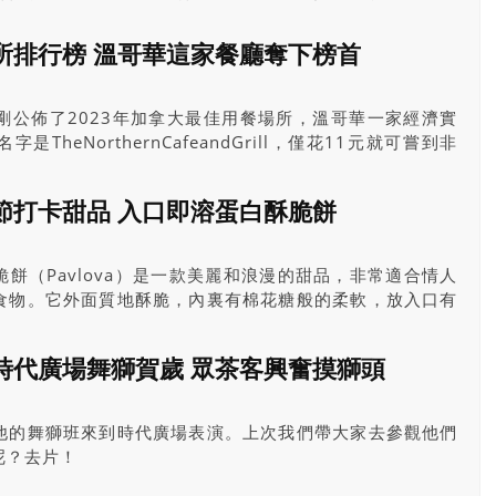
天橋底下，竟然藏著一個溜冰場。溜冰場為8字形，比起一
場地提供數個溜冰輔助工具，即使新手亦可一嘗溜冰的樂
所排行榜 溫哥華這家餐廳奪下榜首
剛剛公佈了2023年加拿大最佳用餐場所，溫哥華一家經濟實
TheNorthernCafeandGrill，僅花11元就可嘗到非
節打卡甜品 入口即溶蛋白酥脆餅
餅（Pavlova）是一款美麗和浪漫的甜品，非常適合情人
食物。它外面質地酥脆，內裏有棉花糖般的柔軟，放入口有
上淡忌廉和新鮮水果，非常好味。而我選用現成一支裝的淡
蛋白餅可以儲存3日，每次想食才做一個。
時代廣場舞獅賀歲 眾茶客興奮摸獅頭
他的舞獅班來到時代廣場表演。上次我們帶大家去參觀他們
呢？去片！