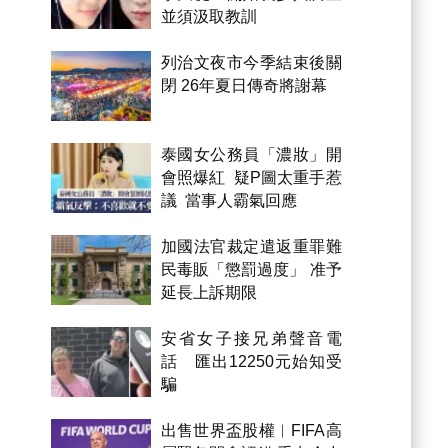
並須汲取教訓
列治文夜市今季結束後關
閉 26年夏日傳奇將謝幕
泰國女公務員「濃妝」開
會照爆紅 疑P圖太重手惹
議 當事人霸氣回應
加國法官裁定遣返重罪難
民毒販「懲罰過度」 准予
延長上訴期限
安省女子接兄弟聲音電
話 匯出12250元始知受
騙
出售世界盃股權︱FIFA高