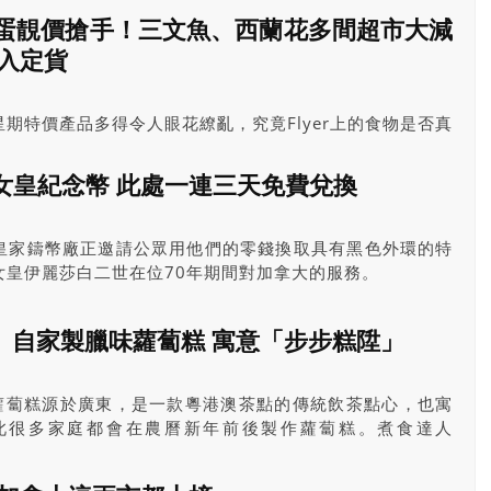
大蛋靚價搶手！三文魚、西蘭花多間超市大減
入定貨
期特價產品多得令人眼花繚亂，究竟Flyer上的食物是否真
，最好「慳得一蚊得一蚊」，CCUE請來多倫多黎太廚房的
Fiona，每星期幫大家選出當期最優惠食材，並提供烹調方法
女皇紀念幣 此處一連三天免費兌換
皇家鑄幣廠正邀請公眾用他們的零錢換取具有黑色外環的特
女皇伊麗莎白二世在位70年期間對加拿大的服務。
r廚房】自家製臘味蘿蔔糕 寓意「步步糕陞」
】臘味蘿蔔糕源於廣東，是一款粵港澳茶點的傳統飲茶點心，也寓
此很多家庭都會在農曆新年前後製作蘿蔔糕。煮食達人
家製作臘味蘿蔔糕，祝願《星島》讀者步步「糕」陞。