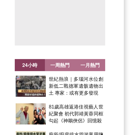
24小時
一周熱門
一月熱門
世紀熱浪｜多瑙河水位創
新低二戰德軍遺骸遺物出
土 專家：或有更多發現
81歲高雄返港佳視藝人世
紀聚會 初代郭靖黃蓉同框
勾起《神鵰俠侶》回憶殺
廁所/廚房排水管淤塞用鹽