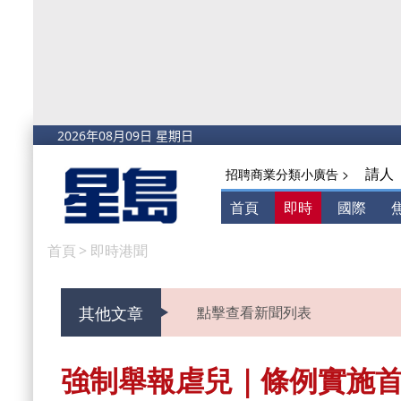
請人
招聘商業分類小廣告 >
首頁
即時
國際
首頁
>
即時港聞
其他文章
點擊查看新聞列表
強制舉報虐兒｜條例實施首兩