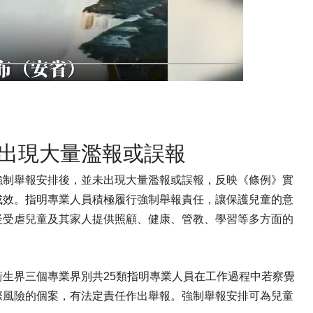
未出現大量濫報或誤報
強制舉報安排後，並未出現大量濫報或誤報，反映《條例》實
成效。指明專業人員積極履行強制舉報責任，讓保護兒童的意
疑受虐兒童及其家人提供照顧、健康、管教、學習等多方面的
生界三個專業界別共25類指明專業人員在工作過程中若察覺
際風險的個案，有法定責任作出舉報。強制舉報安排可為兒童