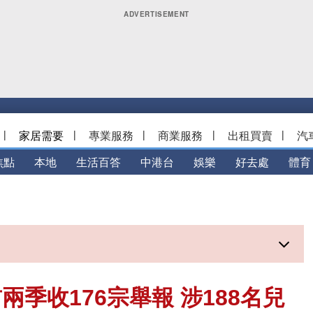
|
家居需要
|
專業服務
|
商業服務
|
出租買賣
|
汽
焦點
本地
生活百答
中港台
娛樂
好去處
體育
季收176宗舉報 涉188名兒