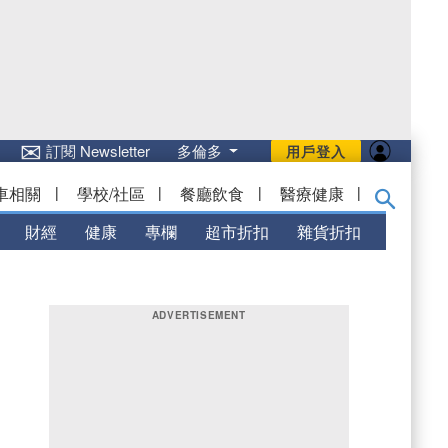
✉
訂閱 Newsletter
多倫多
用戶登入
車相關
|
學校/社區
|
餐廳飲食
|
醫療健康
|
財經
健康
專欄
超市折扣
雜貨折扣