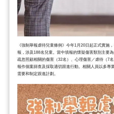
《強制舉報虐待兒童條例》今年1月20日起正式實施，
報，涉及188名兒童。當中填報的懷疑傷害類別主要為
疏忽照顧相關的傷害（32名）、心理傷害／虐待（7
報作個案篩查及採取適切跟進行動。相關人員以多專
需要和制定跟進計劃。