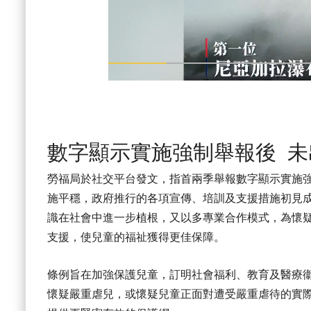
數字顯示實施強制舉報後 
勞福局於社交平台發文，指首兩季舉報數字顯示實施
施平穩，政府推行的各項宣傳、培訓及支援措施初見
識在社會中進一步植根，又以多專業合作模式，為懷
支援，使兒童的福祉獲得更佳保障。
條例旨在加強保護兒童，訂明社會福利、教育及醫療衞
懷疑嚴重虐兒，或懷疑兒童正面對遭受嚴重虐待的實