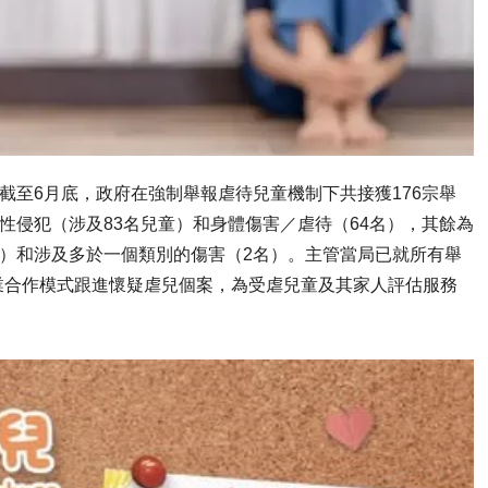
截至6月底，政府在強制舉報虐待兒童機制下共接獲176宗舉
性侵犯（涉及83名兒童）和身體傷害／虐待（64名），其餘為
名）和涉及多於一個類別的傷害（2名）。主管當局已就所有舉
業合作模式跟進懷疑虐兒個案，為受虐兒童及其家人評估服務