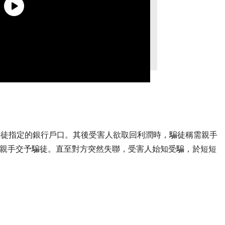
至騙徒指定的銀行戶口。其後受害人欲取回利潤時，騙徒稱需親手
金親手交予騙徒。直至對方突然失聯，受害人始知受騙，於短短