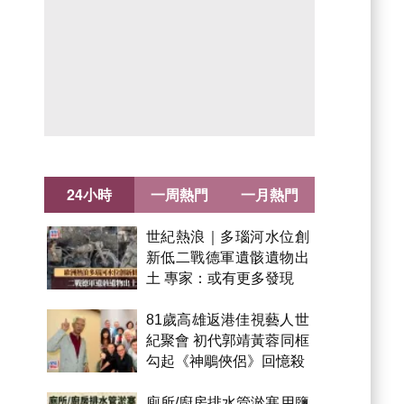
24小時
一周熱門
一月熱門
世紀熱浪｜多瑙河水位創
新低二戰德軍遺骸遺物出
土 專家：或有更多發現
81歲高雄返港佳視藝人世
紀聚會 初代郭靖黃蓉同框
勾起《神鵰俠侶》回憶殺
廁所/廚房排水管淤塞用鹽