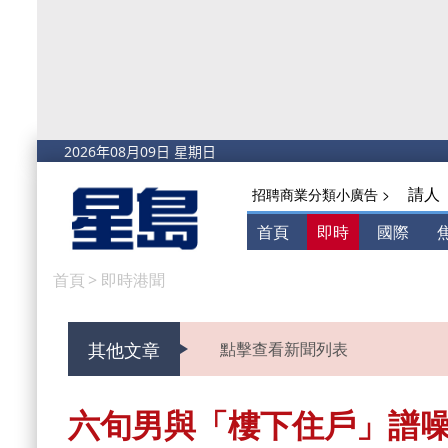
請人
招聘商業分類小廣告 >
首頁
即時
國際
首頁
>
即時港聞
其他文章
點擊查看新聞列表
六旬男與「樓下住戶」譜噪