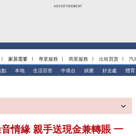
|
家居需要
|
專業服務
|
商業服務
|
出租買賣
|
汽
焦點
本地
生活百答
中港台
娛樂
好去處
體育
音情緣 親手送現金兼轉賬 一