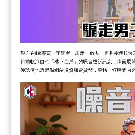
警方在fbk專頁「守網者」表示，過去一周共接獲超過2
日前收到自稱「樓下住戶」的噪音投訴訊息，繼而展
便誘使他透過假網站投資加密貨幣，聲稱「短時間內