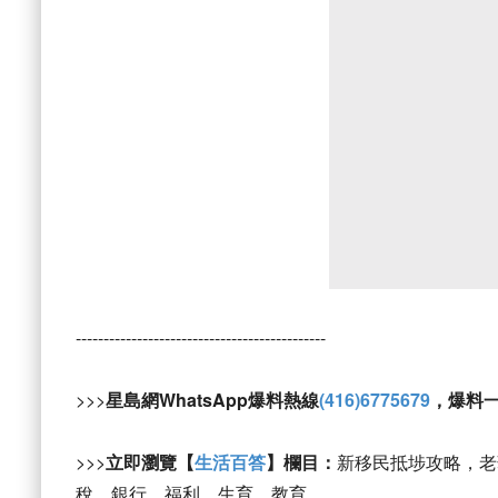
---------------------------------------------
>>>
星島網WhatsApp爆料熱線
(416)6775679
，爆料
>>>
立即瀏覽【
生活百答
】欄目：
新移民抵埗攻略，老
稅、銀行、福利、生育、教育。