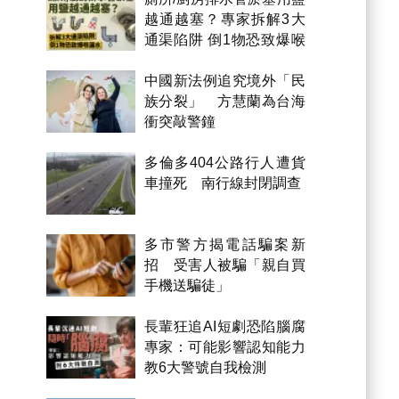
越通越塞？專家拆解3大
通渠陷阱 倒1物恐致爆喉
漏水
中國新法例追究境外「民
族分裂」 方慧蘭為台海
衝突敲警鐘
多倫多404公路行人遭貨
車撞死 南行線封閉調查
多市警方揭電話騙案新
招 受害人被騙「親自買
手機送騙徒」
長輩狂追AI短劇恐陷腦腐
專家：可能影響認知能力
教6大警號自我檢測