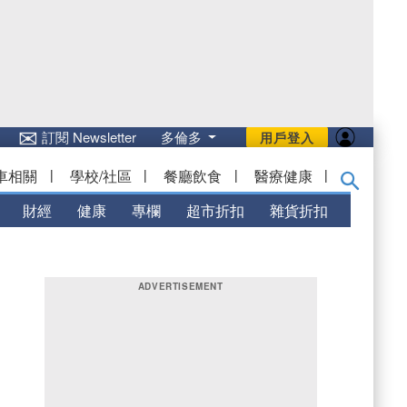
✉
訂閱 Newsletter
多倫多
用戶登入
車相關
|
學校/社區
|
餐廳飲食
|
醫療健康
|
財經
健康
專欄
超市折扣
雜貨折扣