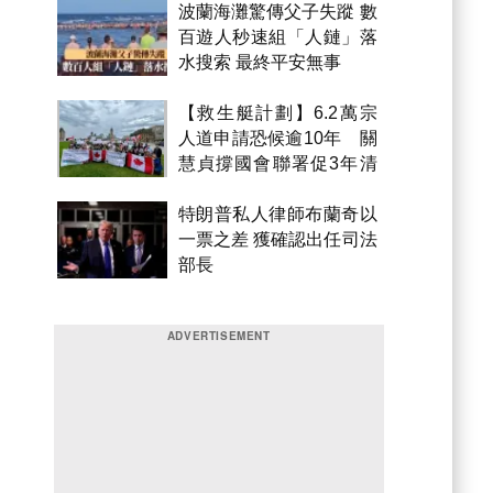
波蘭海灘驚傳父子失蹤 數
百遊人秒速組「人鏈」落
水搜索 最終平安無事
【救生艇計劃】6.2萬宗
人道申請恐候逾10年 關
慧貞撐國會聯署促3年清
積壓
特朗普私人律師布蘭奇以
一票之差 獲確認出任司法
部長