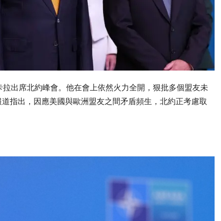
卡拉出席北約峰會。他在會上依然火力全開，狠批多個盟友未
報道指出，因應美國與歐洲盟友之間矛盾頻生，北約正考慮取