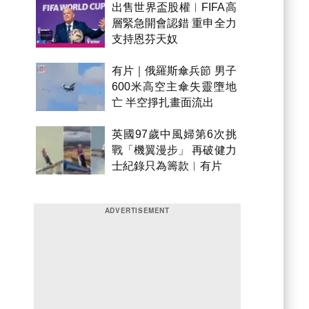
出售世界盃股權︱FIFA高
層緊急開會認錯 重申全力
支持恩芬天奴
有片｜俄羅斯傘兵節 男子
600米高空主傘失靈墮地
亡 半空掙扎畫面流出
英國97歲中風婦第6次挑
戰「機翼漫步」 再破健力
士紀錄只為籌款︱有片