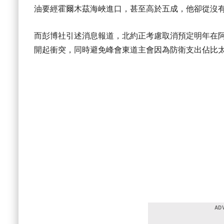
油要經霍爾木茲海峽進口，甚至高於五成，他卻從沒
而彭博社引述消息報道，北約正考慮取消預定明年在
開起衝突，同時避免峰會東道主會因為防衛支出佔比