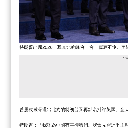
特朗普出席2026土耳其北約峰會，會上屢表不悅。美
曾屢次威脅退出北約的特朗普又再點名批評英國、意
特朗普：「我認為中國有善待我們。我會見習近平主