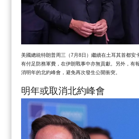
美國總統特朗普周三（7月8日）繼續在土耳其首都安
有付足防務軍費，在伊朗戰事中亦無貢獻。另外，有
消明年的北約峰會，避免再次發生公開衝突。
明年或取消北約峰會