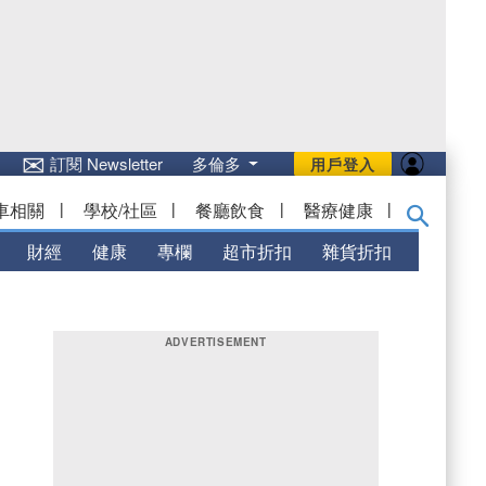
✉
訂閱 Newsletter
多倫多
用戶登入
車相關
|
學校/社區
|
餐廳飲食
|
醫療健康
|
財經
健康
專欄
超市折扣
雜貨折扣