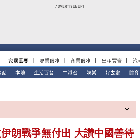
|
家居需要
|
專業服務
|
商業服務
|
出租買賣
|
汽
焦點
本地
生活百答
中港台
娛樂
好去處
體育
伊朗戰爭無付出 大讚中國善待