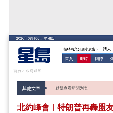
請人
招聘商業分類小廣告 >
首頁
即時
國際
首頁
>
即時國際
其他文章
點擊查看新聞列表
北約峰會︱特朗普再轟盟友