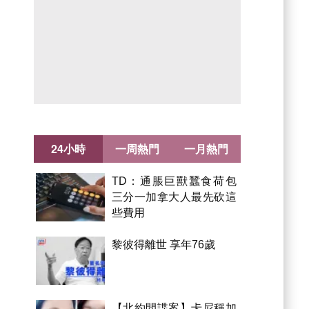
24小時
一周熱門
一月熱門
TD：通脹巨獸蠶食荷包
三分一加拿大人最先砍這
些費用
黎彼得離世 享年76歲
【北約間諜案】卡尼稱加