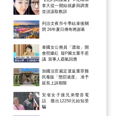
拿大從一開始就參與調查
並須汲取教訓
列治文夜市今季結束後關
閉 26年夏日傳奇將謝幕
泰國女公務員「濃妝」開
會照爆紅 疑P圖太重手惹
議 當事人霸氣回應
加國法官裁定遣返重罪難
民毒販「懲罰過度」 准予
延長上訴期限
安省女子接兄弟聲音電
話 匯出12250元始知受
騙