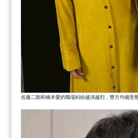
佐藤二朗和橋本愛的職場糾紛越演越烈，雙方均備受