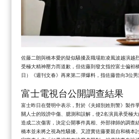
佐藤二朗與橋本愛的疑似騷擾及職場欺凌風波越演越烈
受極大精神壓力而道歉，但佐藤則發文指控富士偏袒
日）《週刊文春》再來第二彈爆料，指佐藤曾向3位男
富士電視台公開調查結果
富士昨日在聲明中表示，對於《夫婦別姓刑警》製作
關人士的毀謗中傷、臆測和誤解，使2名演員承受極
造成二次傷害，決定公開事件真相、外部律師的調查
橋本並未將之視為性騷擾。又證實佐藤要親自和橋本