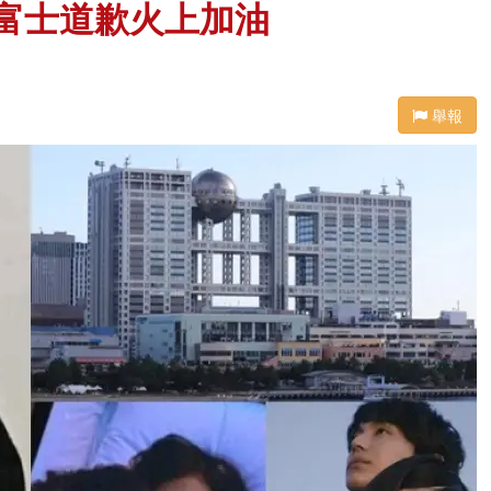
 富士道歉火上加油
舉報