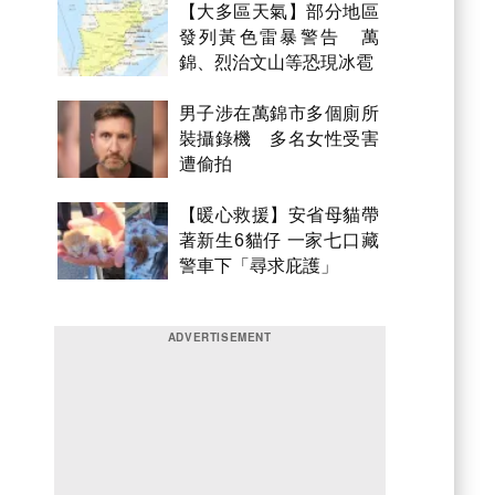
【大多區天氣】部分地區
發列黃色雷暴警告 萬
錦、烈治文山等恐現冰雹
男子涉在萬錦市多個廁所
裝攝錄機 多名女性受害
遭偷拍
【暖心救援】安省母貓帶
著新生6貓仔 一家七口藏
警車下「尋求庇護」