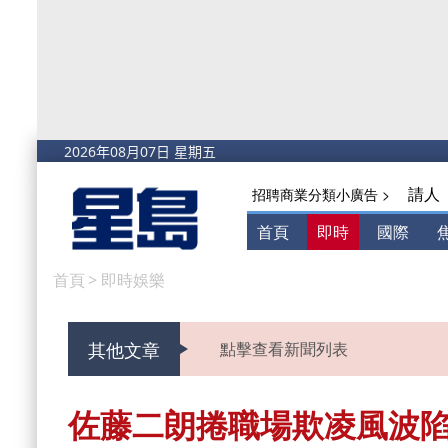
請人
招聘商業分類小廣告 >
首頁
即時
國際
首頁
>
即時娛樂
其他文章
點擊查看新聞列表
佐藤二朗捲職場欺凌風波陷