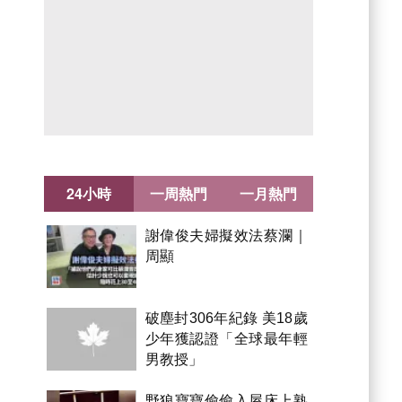
24小時
一周熱門
一月熱門
謝偉俊夫婦擬效法蔡瀾｜
周顯
破塵封306年紀錄 美18歲
少年獲認證「全球最年輕
男教授」
野狼寶寶偷偷入屋床上熟