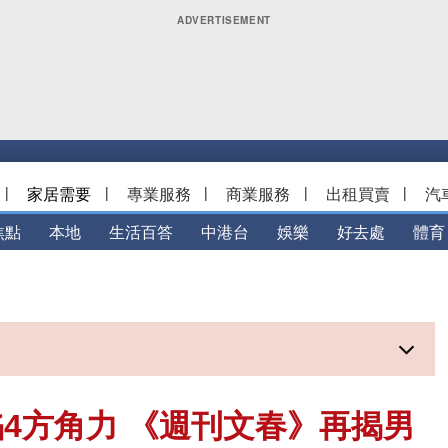
|
家居需要
|
專業服務
|
商業服務
|
出租買賣
|
汽
焦點
本地
生活百答
中港台
娛樂
好去處
體育
4方角力 《週刊文春》再揭男