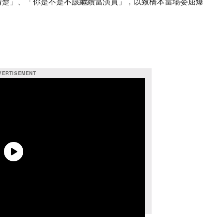
清楚」、「你是不是不該繼續當演員」，以致橋本當場委屈爆