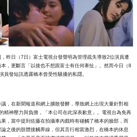
，昨日（7日）富士電視台發聲明為管理疏失導致2位演員遭
橋本，更斷言「以後也不想跟富士有任何牽扯」。然而今日（8
演員發短訊透露橋本曾受性騷擾的私隱。
爭議，在新聞報道和網上擴散發酵，導致網上出現大量針對相
大的精神壓力與負擔，「本公司在此深表歉意」。電視台為免再
結果，當中提到佐藤在拍攝車內戲時有碰觸了橋本的臉部，而
討論之後的肢體接觸界線，但其言行相當激烈，在橋本的休息