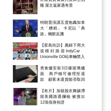
睡 屋主返家遇奇景
特朗普演講五度炮轟加拿
大「糟糕」 卡尼以「典
故」幽默反譏
【星島街訪】萬錦下周大
規模封路迎IndyCar
Unionville GO站車輛禁入
煮食爐安裝3日爆玻璃爐
面 商戶稱可修理拒退
款 顧客未退貨能否取回
金錢？
【有片】加籍脫衣舞孃滯
留美國路遇攔檢 被搜出
12張假身份證