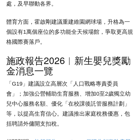
處，及早聯動各界。
體育方面，霍啟剛建議重建維園網球場，升格為一
個設有1萬個座位的多功能全天候場館，爭取更高規
格國際賽落戶。
施政報告2026︱新生嬰兒獎勵
金消息一覽
「G19」建議設立高層次「人口戰略專責委員
會」；加強公營輔助生育服務、增加0至2歲獨立幼
兒中心服務名額、優化「在校課後託管服務計劃」
等，以提高生育信心。建議推出家庭稅務優惠，包
括聘請外傭開支扣稅。