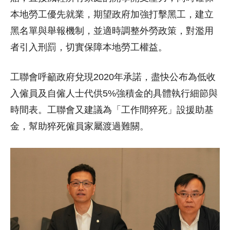
本地勞工優先就業，期望政府加強打擊黑工，建立
黑名單與舉報機制，並適時調整外勞政策，對濫用
者引入刑罰，切實保障本地勞工權益。
工聯會呼籲政府兌現2020年承諾，盡快公布為低收
入僱員及自僱人士代供5%強積金的具體執行細節與
時間表。工聯會又建議為「工作間猝死」設援助基
金，幫助猝死僱員家屬渡過難關。