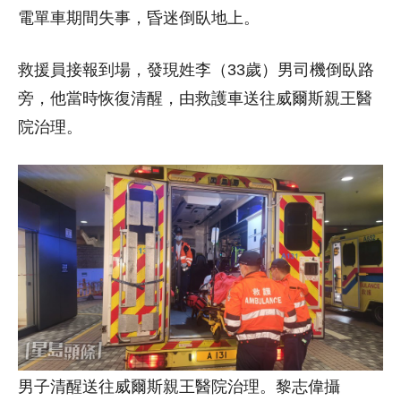
電單車期間失事，昏迷倒臥地上。
救援員接報到場，發現姓李（33歲）男司機倒臥路
旁，他當時恢復清醒，由救護車送往威爾斯親王醫
院治理。
男子清醒送往威爾斯親王醫院治理。黎志偉攝