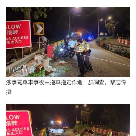
涉事電單車事後由拖車拖走作進一步調查。黎志偉
攝