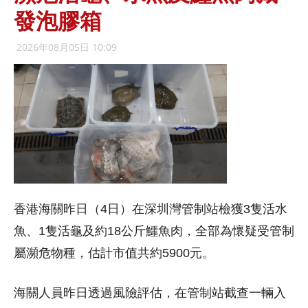
發泡膠箱
2026年08月05日 10:09
香港海關昨日（4日）在深圳灣管制站檢獲3隻活水
魚、1隻活龜及約18公斤鱷魚肉，全部為懷疑受管制
屬瀕危物種，估計市值共約5900元。
海關人員昨日透過風險評估，在管制站截查一輛入