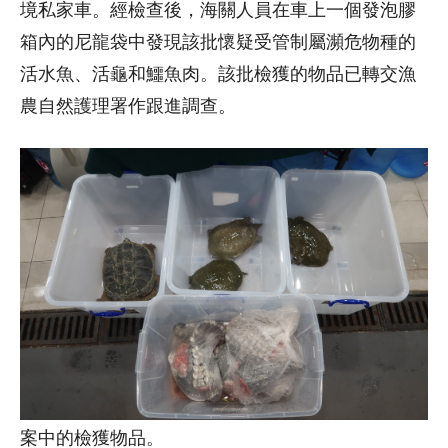
境私家車。經檢查後，海關人員在車上一個發泡膠
箱內的尼龍袋中發現該批懷疑受管制屬瀕危物種的
活水魚、活龜和鱷魚肉。該批檢獲的物品已轉交漁
農自然護理署作跟進調查。
案中的檢獲物品。