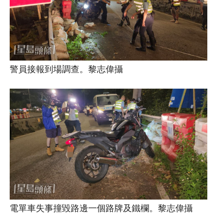
警員接報到場調查。黎志偉攝
電單車失事撞毀路邊一個路牌及鐵欄。黎志偉攝