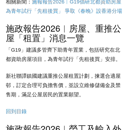
相關新聞：
施報報告2026︱G19倡研北都資助房屋
為青年試行「先租後買」 爭取《春晚》設香港分場
施政報告2026︱房屋、重推公
屋「租置」消息一覽
「G19」建議多管齊下助青年置業，包括研究在北
都資助房屋項目，為青年試行「先租後買」安排。
新社聯譚鎮國建議重推公屋租置計劃，揀選合適屋
邨，訂定合理可負擔售價，並設立維修儲備金及禁
售期，滿足公屋居民的置業願望。
回到目錄
施政報告2026︱勞工及輸入外