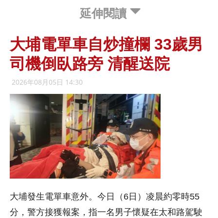
延伸閱讀
大埔電單車自炒撞欄 33歲男
司機倒臥路旁 清醒送院
2026年08月05日 14:30
大埔發生電單車意外。今日（6日）凌晨約零時55
分，警方接獲報案，指一名男子懷疑在太和路駕駛