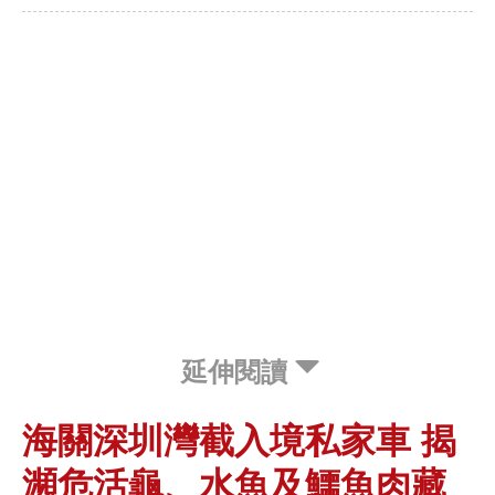
延伸閱讀
海關深圳灣截入境私家車 揭
瀕危活龜、水魚及鱷魚肉藏