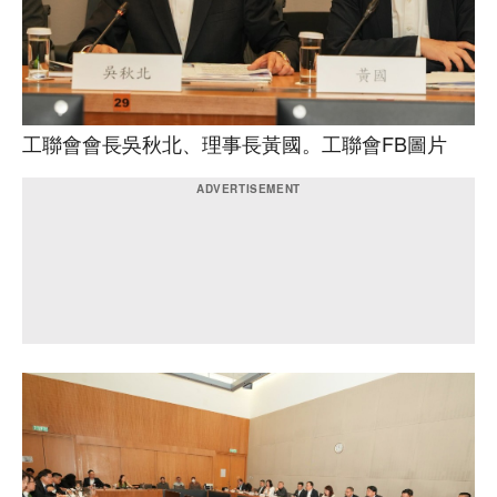
工聯會會長吳秋北、理事長黃國。工聯會FB圖片