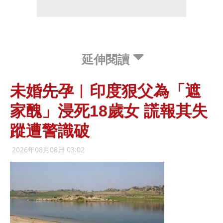
延伸閱讀
未婚先孕︱印度狠父為「遮
家醜」浸死18歲女 謊報其失
蹤遭警識破
2026年08月08日 03:02