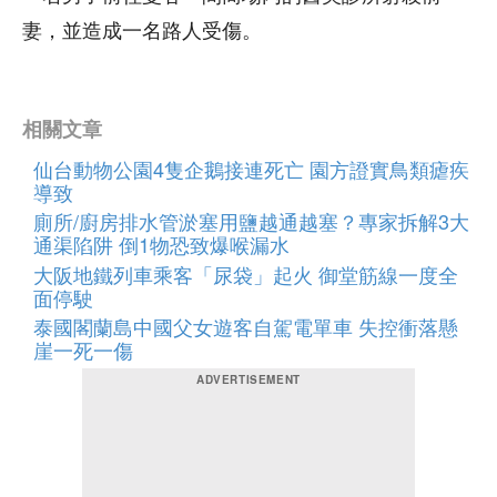
妻，並造成一名路人受傷。
相關文章
仙台動物公園4隻企鵝接連死亡 園方證實鳥類瘧疾
導致
廁所/廚房排水管淤塞用鹽越通越塞？專家拆解3大
通渠陷阱 倒1物恐致爆喉漏水
大阪地鐵列車乘客「尿袋」起火 御堂筋線一度全
面停駛
泰國閣蘭島中國父女遊客自駕電單車 失控衝落懸
崖一死一傷