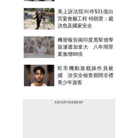
美上訴法院叫停$31億白
宮宴會廳工程 特朗普：裁
決危及國家安全
機密報告揭印度黑幫借學
簽滲透加拿大 八年間罪
案激增88倍
旺市機動遊戲操作員被
捕 涉安全檢查期間非禮
青少年遊客