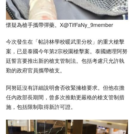
懷疑為槍手攜帶彈藥。X@TifFaNy_9member
今次發生在「帖詩林學校暖武里分校」的重大槍擊
案，已是泰國今年第2宗校園槍擊案。泰國總理阿努
廷誓言要推出新的槍支管制法。包括考慮只允許執
勤的政府官員攜帶槍支。
阿努廷沒有詳細說明會否收緊擁槍要求。但他在擔
任內政部長期間，曾多次推動更嚴格的槍支管制措
施，包括限制取得新許可證。