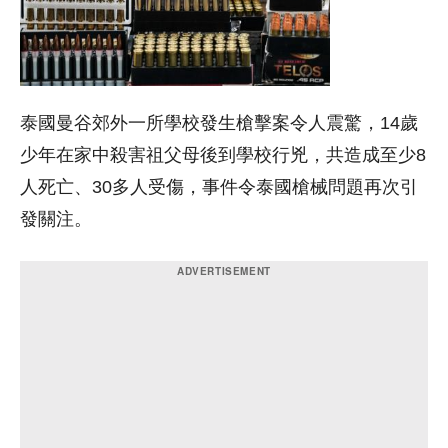
泰國曼谷郊外一所學校發生槍擊案令人震驚，14歲
少年在家中殺害祖父母後到學校行兇，共造成至少8
人死亡、30多人受傷，事件令泰國槍械問題再次引
發關注。