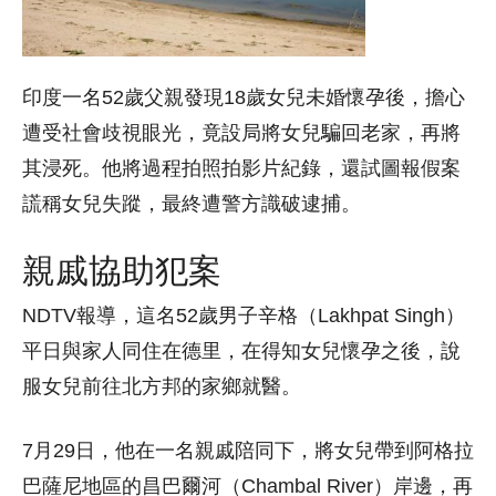
印度一名52歲父親發現18歲女兒未婚懷孕後，擔心
遭受社會歧視眼光，竟設局將女兒騙回老家，再將
其浸死。他將過程拍照拍影片紀錄，還試圖報假案
謊稱女兒失蹤，最終遭警方識破逮捕。
親戚協助犯案
NDTV報導，這名52歲男子辛格（Lakhpat Singh）
平日與家人同住在德里，在得知女兒懷孕之後，說
服女兒前往北方邦的家鄉就醫。
7月29日，他在一名親戚陪同下，將女兒帶到阿格拉
巴薩尼地區的昌巴爾河（Chambal River）岸邊，再