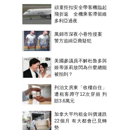
級烘焙 300克一次完成
頑童拒扣安全帶客機臨起
飛折返 全機乘客滯留維
多利亞過夜
萬錦市深夜小巷性侵案
警方追緝亞裔疑犯
美國參議員不解杜魯多與
姬蒂派莉放閃為什麼總能
被拍到？
列治文房東「收樓自住」
遭租客蹲守12次穿崩 判
賠3.6萬元
加拿大平均租金叫價連跌
22個月 有大都會已見轉
勢