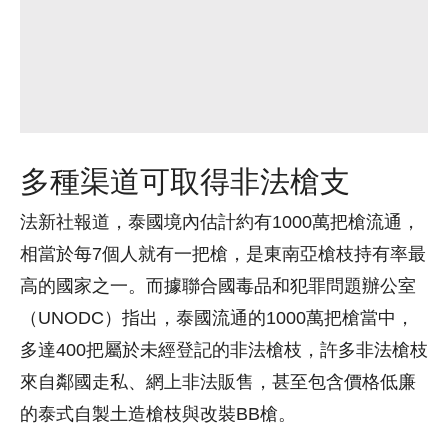
多種渠道可取得非法槍支
法新社報道，泰國境內估計約有1000萬把槍流通，
相當於每7個人就有一把槍，是東南亞槍枝持有率最
高的國家之一。而據聯合國毒品和犯罪問題辦公室
（UNODC）指出，泰國流通的1000萬把槍當中，
多達400把屬於未經登記的非法槍枝，許多非法槍枝
來自鄰國走私、網上非法販售，甚至包含價格低廉
的泰式自製土造槍枝與改裝BB槍。