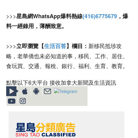
>>>
星島網WhatsApp爆料熱線
(416)6775679
，爆
料一經錄用，薄酬致意。
>>>
新移民抵埗攻
立即瀏覽【
生活百答
】欄目：
略，老華僑也未必知道的事，移民、工作、居住、
食玩買、交通、報稅、銀行、福利、生育、教育。
點擊以下6大平台 接收加拿大新聞及生活資訊