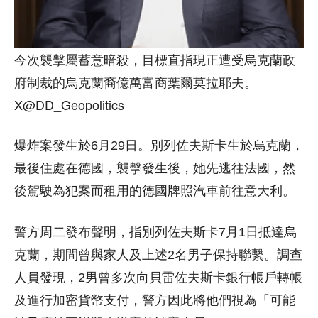
今次襲擊屬蓄意暗殺，目標直指現正遭受烏克蘭政
府制裁的烏克蘭裔億萬富商葉爾莫拉耶夫。
X@DD_Geopolitics
爆炸案發生於6月29日。別列佐夫斯卡生於烏克蘭，
最後住處在德國，襲擊發生後，她先逃往法國，然
後駕駛為犯案而租用的德國牌照汽車前往意大利。
警方周二發布聲明，指別列佐夫斯卡7月1日抵達烏
克蘭，期間曾與家人及上述2名男子保持聯繫。調查
人員發現，2男曾多次向貝雷佐夫斯卡銀行帳戶轉帳
及進行加密貨幣支付，警方因此將他們視為「可能