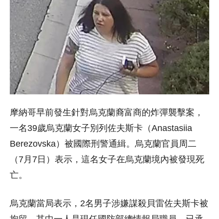
摩納哥早前發生針對烏克蘭裔富商的炸彈襲擊案，
一名39歲烏克蘭女子別列佐夫斯卡（Anastasiia
Berezovska）被國際刑警通緝。烏克蘭官員周二
（7月7日）表示，這名女子在烏克蘭境內被發現死
亡。
烏克蘭當局表示，2名男子涉嫌謀殺貝雷佐夫斯卡被