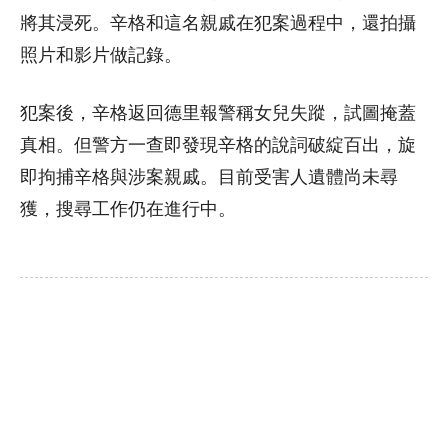
將其浸死。辛格和這名親戚在犯案過程中，還拍攝
照片和影片做記錄。
犯案後，辛格返回德里報警稱女兒失蹤，試圖掩蓋
真相。但警方一查即發現辛格的說詞破綻百出，旋
即拘捕辛格與涉案親戚。目前受害人遺體尚未尋
獲，搜尋工作仍在進行中。