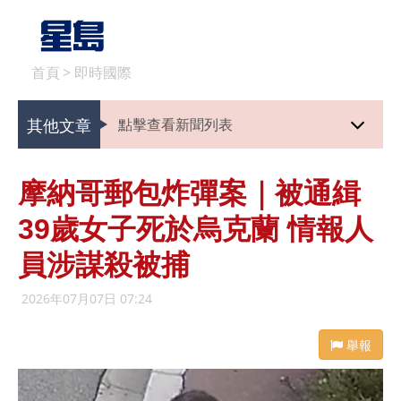
首頁
>
即時國際
其他文章
點擊查看新聞列表
摩納哥郵包炸彈案｜被通緝
39歲女子死於烏克蘭 情報人
員涉謀殺被捕
2026年07月07日 07:24
舉報