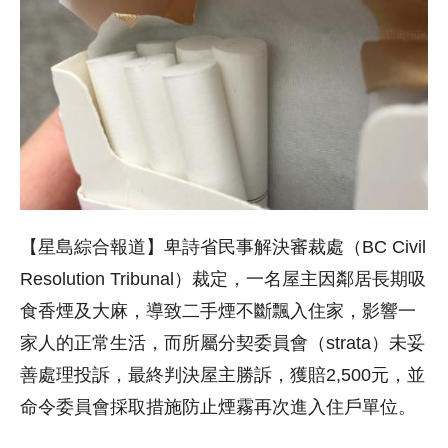
【星島綜合報道】卑詩省民事解決審裁處（BC Civil
Resolution Tribunal）裁定，一名屋主因鄰居長期吸
食香煙及大麻，導致二手煙不斷飄入住家，影響一
家人的正常生活，而所屬分契委員會（strata）未妥
善處理投訴，最終判決屋主勝訴，獲賠2,500元，並
命令委員會採取措施防止煙霧再次進入住戶單位。