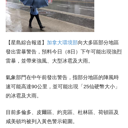
【星島綜合報道】
加拿大環境部
向大多區部分地區
發出雷暴警告，預料今日（8日）下午可能出現強烈
雷暴，並帶來強風、大型冰雹及大雨。
氣象部門在中午前發出警告，指部分地區的陣風時
速可能高達90公里，並可能出現「25仙硬幣大小」
的冰雹及大雨。
目前多倫多、皮爾區、約克區、杜林區、荷頓區及
咸美頓均被列入黃色警示範圍。