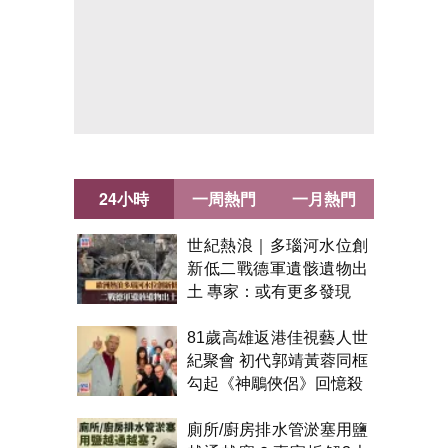
24小時
一周熱門
一月熱門
世紀熱浪｜多瑙河水位創
新低二戰德軍遺骸遺物出
土 專家：或有更多發現
81歲高雄返港佳視藝人世
紀聚會 初代郭靖黃蓉同框
勾起《神鵰俠侶》回憶殺
廁所/廚房排水管淤塞用鹽