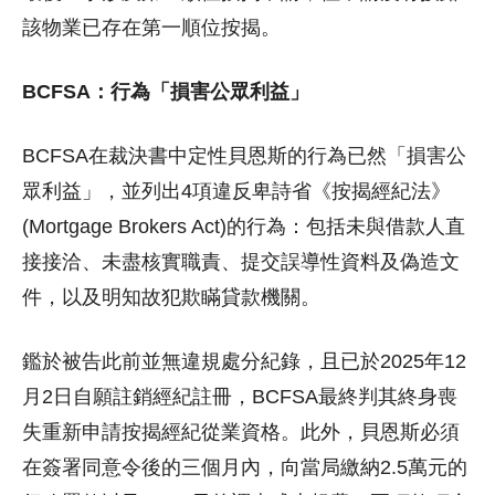
該物業已存在第一順位按揭。
BCFSA：行為「損害公眾利益」
BCFSA在裁決書中定性貝恩斯的行為已然「損害公
眾利益」，並列出4項違反卑詩省《按揭經紀法》
(Mortgage Brokers Act)的行為：包括未與借款人直
接接洽、未盡核實職責、提交誤導性資料及偽造文
件，以及明知故犯欺瞞貸款機關。
鑑於被告此前並無違規處分紀錄，且已於2025年12
月2日自願註銷經紀註冊，BCFSA最終判其終身喪
失重新申請按揭經紀從業資格。此外，貝恩斯必須
在簽署同意令後的三個月內，向當局繳納2.5萬元的