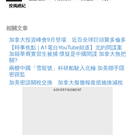
按揭經紀
相關文章
加拿大投資峰會9月登場 近百全球巨頭聚多倫多
【時事焦點 | A1電台YouTube頻道】北約間諜案
加籍華裔實習生被捕 懷疑是中國間諜 加拿大無把
關?
兩艘中國「雪龍號」科研船駛入北極 加美聯手隱
密跟監
加美密談關稅交換 加拿大擬撤報復措施換減稅