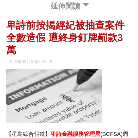
延伸閱讀
卑詩前按揭經紀被抽查案件
全數造假 遭終身釘牌罰款3
萬
2026年08月08日 16:29
【星島綜合報道】
卑詩金融服務管理局
(BCFSA)周