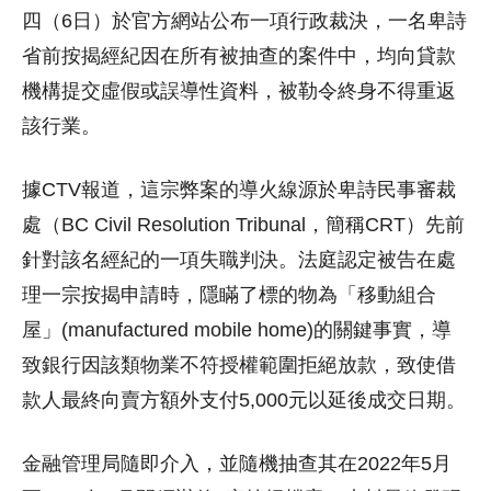
四（6日）於官方網站公布一項行政裁決，一名卑詩
省前按揭經紀因在所有被抽查的案件中，均向貸款
機構提交虛假或誤導性資料，被勒令終身不得重返
該行業。
據CTV報道，這宗弊案的導火線源於卑詩民事審裁
處（BC Civil Resolution Tribunal，簡稱CRT）先前
針對該名經紀的一項失職判決。法庭認定被告在處
理一宗按揭申請時，隱瞞了標的物為「移動組合
屋」(manufactured mobile home)的關鍵事實，導
致銀行因該類物業不符授權範圍拒絕放款，致使借
款人最終向賣方額外支付5,000元以延後成交日期。
金融管理局隨即介入，並隨機抽查其在2022年5月