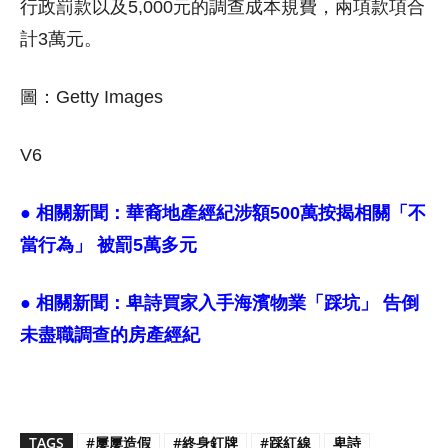
行政罰款以及5,000元的調查成本規費，兩項款項合
計3萬元。
圖：Getty Images
V6
● 相關新聞：
華裔地產經紀涉額500萬按揭相關「不
當行為」 被罰5萬多元
● 相關新聞：
卑詩買家入手海濱物業「踩坑」 告倒
未盡職調查的房產經紀
TAGS
#屢屢造假
#終身釘牌
#踩紅線
卑詩