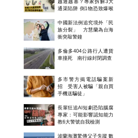
越通越塞？專家拆解3大
通渠陷阱 倒1物恐致爆喉
漏水
中國新法例追究境外「民
族分裂」 方慧蘭為台海
衝突敲警鐘
多倫多404公路行人遭貨
車撞死 南行線封閉調查
多市警方揭電話騙案新
招 受害人被騙「親自買
手機送騙徒」
長輩狂追AI短劇恐陷腦腐
專家：可能影響認知能力
教6大警號自我檢測
波蘭海灘驚傳父子失蹤 數