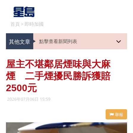
首頁
>
即時加國
其他文章
點擊查看新聞列表
屋主不堪鄰居煙味與大麻
煙 二手煙擾民勝訴獲賠
2500元
2026年07月06日 15:59
舉報