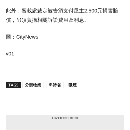
此外，審裁處裁定被告須支付屋主2,500元損害賠
償，另須負擔相關訴訟費用及利息。
圖：CityNews
v01
TAGS
分契物業
卑詩省
吸煙