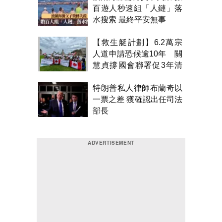
百遊人秒速組「人鏈」落
水搜索 最終平安無事
【救生艇計劃】6.2萬宗
人道申請恐候逾10年 關
慧貞撐國會聯署促3年清
積壓
特朗普私人律師布蘭奇以
一票之差 獲確認出任司法
部長