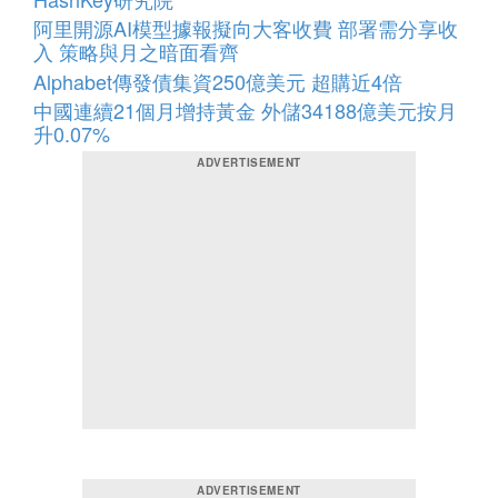
阿里開源AI模型據報擬向大客收費 部署需分享收
入 策略與月之暗面看齊
Alphabet傳發債集資250億美元 超購近4倍
中國連續21個月增持黃金 外儲34188億美元按月
升0.07%