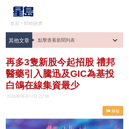
首頁
>
即時經濟
其他文章
點擊查看新聞列表
再多3隻新股今起招股 禮邦
醫藥引入騰迅及GIC為基投
白鴿在線集資最少
2026年06月17日 22:38
舉報