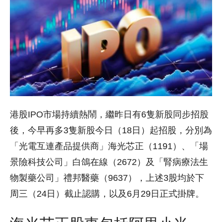
港股IPO市場持續熱鬧，繼昨日有6隻新股同步招股
後，今早再多3隻新股今日（18日）起招股，分別為
「光電互連產品提供商」海光芯正（1191）、「場
景險科技公司」白鴿在線（2672）及「腎病療法生
物製藥公司」禮邦醫藥（9637），上述3股均於下
周三（24日）截止認購，以及6月29日正式掛牌。