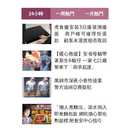
24小時
一周熱門
一月熱門
煮食爐安裝3日爆玻璃爐
面 商戶稱可修理拒退
款 顧客未退貨能否取回
金錢？
【暖心救援】安省母貓帶
著新生6貓仔 一家七口藏
警車下「尋求庇護」
萬錦市深夜小巷性侵案
警方追緝亞裔疑犯
「懶人煮麵法」滾水倒入
即食麵包裝 網民擔心塑化
劑超標 附食安中心指引