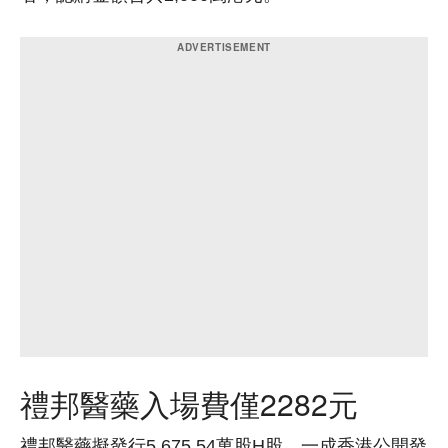
禮邦醫藥入場費僅2282元
禮邦醫藥擬發行5,675.54萬股H股，一成香港公開發