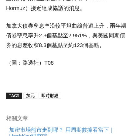
Hormuz）接近達成協議的消息。
加拿大債券孳息率沿較平坦曲線普遍上升，兩年期
債券孳息率升2.3個基點至2.951%，與美國同期債
券的息差收窄8.3個基點至約123個基點。
（圖：路透社）T08
TAGS
加元
即時財經
相關文章
加密市場熊市走到哪？ 用周期數據看當下｜
HashKey研究院