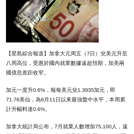
【星島綜合報道】加拿大元周五（7日）兌美元升至
八周高位，受惠於國內就業數據遠超預期，加美兩
國債息差距收窄。
加元一度升0.6%，報每美元兌1.3935加元，即
71.76美仙，為6月11日以來最強盤中水平，本周累
計升幅料達0.6%。
加拿大統計局公布，7月就業人數增加75,100人，遠