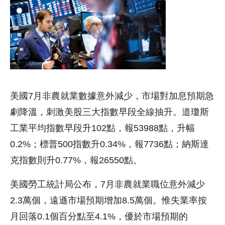
美國7月非農就業數據意外減少，市場對加息預期急
劇降溫，刺激美股三大指數早段全線抽升。道瓊斯
工業平均指數早段升102點，報53988點，升幅
0.2%；標普500指數升0.34%，報7736點；納斯達
克指數則升0.77%，報26550點。
美國勞工統計局公布，7月非農就業職位意外減少
2.3萬個，遠遜市場預期增加8.5萬個。惟失業率按
月回落0.1個百分點至4.1%，優於市場預期的