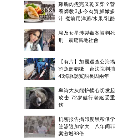
雞胸肉煮完又乾又柴？營
養師教3步令肉質鮮嫩多
汁 煮前用洋蔥/水果/乳酪
醃製都得？
埃及女星涉製毒案被判死
刑 震驚當地社會
【有片】加國巡查公海揭
割魚翅猖獗 台法院判捕
43海豚誘鯊船長囚兩年
卑诗大灰熊护犊心切发起
攻击 72岁健行老妪受重
伤
机密报告揭印度黑帮借学
签渗透加拿大 八年间罪
案激增88倍