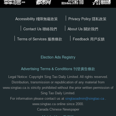
Accessibility 殘障無礙政策
Privacy Policy
隱私政策
Contact Us 聯絡我們
About Us 關於我們
Terms of Services
服務條款
Feedback 用戶反饋
Election Ads Registry
Advertising Terms & Conditions 刊登廣告條款
Legal Notice: Copyright Sing Tao Daily Limited. All rights reserved.
Distribution, transmission or republication of any material from
www.singtao.ca is strictly prohibited without the prior written permission of
Sing Tao Daily Limited.
For information please contact us at
singtaoadmin@singtao.ca
.
www.singtao.ca online since 2000.
Canada Chinese Newspaper