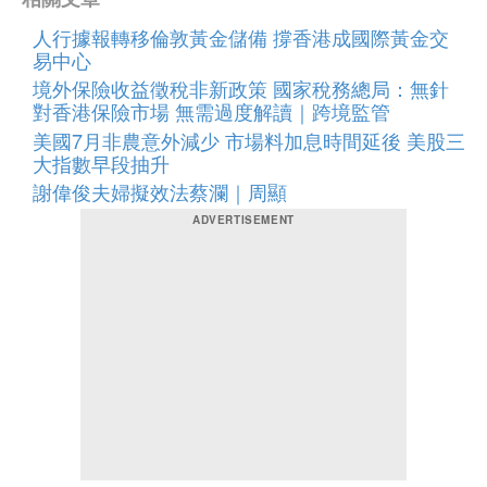
人行據報轉移倫敦黃金儲備 撐香港成國際黃金交
易中心
境外保險收益徵稅非新政策 國家稅務總局：無針
對香港保險市場 無需過度解讀｜跨境監管
美國7月非農意外減少 市場料加息時間延後 美股三
大指數早段抽升
謝偉俊夫婦擬效法蔡瀾｜周顯