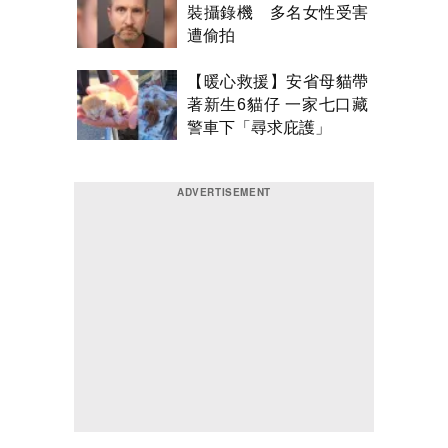
裝攝錄機 多名女性受害
遭偷拍
【暖心救援】安省母貓帶
著新生6貓仔 一家七口藏
警車下「尋求庇護」