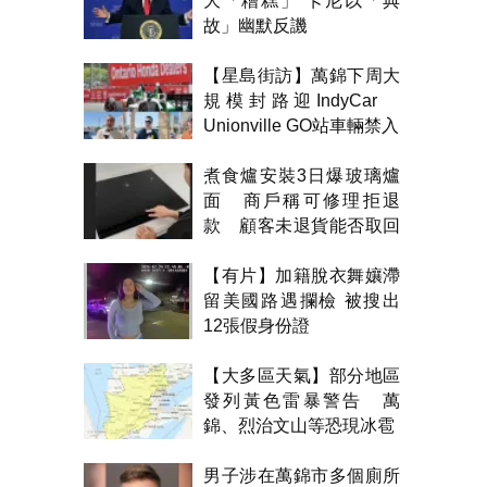
大「糟糕」 卡尼以「典
故」幽默反譏
【星島街訪】萬錦下周大
規模封路迎IndyCar
Unionville GO站車輛禁入
煮食爐安裝3日爆玻璃爐
面 商戶稱可修理拒退
款 顧客未退貨能否取回
金錢？
【有片】加籍脫衣舞孃滯
留美國路遇攔檢 被搜出
12張假身份證
【大多區天氣】部分地區
發列黃色雷暴警告 萬
錦、烈治文山等恐現冰雹
男子涉在萬錦市多個廁所