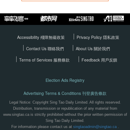
Accessibility 殘障無礙政策
Privacy Policy
隱私政策
Contact Us 聯絡我們
About Us 關於我們
Terms of Services
服務條款
Feedback 用戶反饋
Election Ads Registry
Advertising Terms & Conditions 刊登廣告條款
Legal Notice: Copyright Sing Tao Daily Limited. All rights reserved.
Distribution, transmission or republication of any material from
www.singtao.ca is strictly prohibited without the prior written permission of
Sing Tao Daily Limited.
For information please contact us at
singtaoadmin@singtao.ca
.