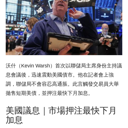
沃什（Kevin Warsh）首次以聯儲局主席身份主持議
息會議後，迅速震動美國債市。他在記者會上強
調，聯儲局不會容忍高通脹。此言觸發交易員大舉
拋售短期美債，並押注最快下月加息。
美國議息｜市場押注最快下月
加息