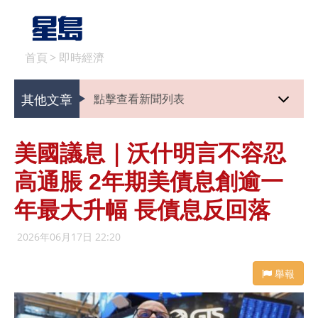
首頁
>
即時經濟
其他文章
點擊查看新聞列表
美國議息｜沃什明言不容忍
高通脹 2年期美債息創逾一
年最大升幅 長債息反回落
2026年06月17日 22:20
舉報