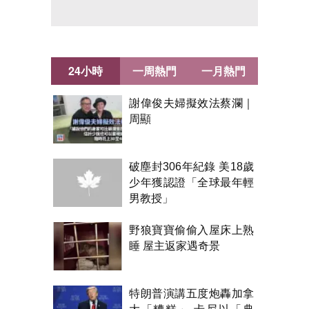
24小時
一周熱門
一月熱門
謝偉俊夫婦擬效法蔡瀾｜
周顯
破塵封306年紀錄 美18歲
少年獲認證「全球最年輕
男教授」
野狼寶寶偷偷入屋床上熟
睡 屋主返家遇奇景
特朗普演講五度炮轟加拿