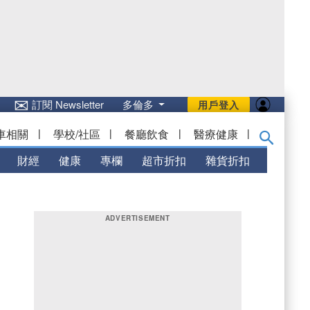
✉
訂閱 Newsletter
多倫多
用戶登入
車相關
|
學校/社區
|
餐廳飲食
|
醫療健康
|
財經
健康
專欄
超市折扣
雜貨折扣