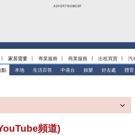
|
家居需要
|
專業服務
|
商業服務
|
出租買賣
|
汽
焦點
本地
生活百答
中港台
娛樂
好去處
體育
ouTube頻道)