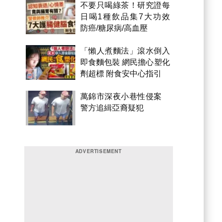
不要只喝綠茶！研究證每
日喝1種飲品集7大功效
防癌/糖尿病/高血壓
「懶人煮麵法」滾水倒入
即食麵包裝 網民擔心塑化
劑超標 附食安中心指引
萬錦市深夜小巷性侵案
警方追緝亞裔疑犯