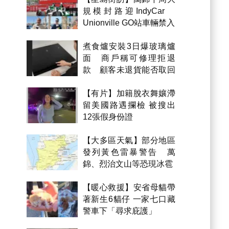
規模封路迎IndyCar
Unionville GO站車輛禁入
煮食爐安裝3日爆玻璃爐
面 商戶稱可修理拒退
款 顧客未退貨能否取回
金錢？
【有片】加籍脫衣舞孃滯
留美國路遇攔檢 被搜出
12張假身份證
【大多區天氣】部分地區
發列黃色雷暴警告 萬
錦、烈治文山等恐現冰雹
【暖心救援】安省母貓帶
著新生6貓仔 一家七口藏
警車下「尋求庇護」