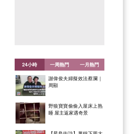
24小時
一周熱門
一月熱門
謝偉俊夫婦擬效法蔡瀾｜
周顯
野狼寶寶偷偷入屋床上熟
睡 屋主返家遇奇景
【星島街訪】萬錦下周大