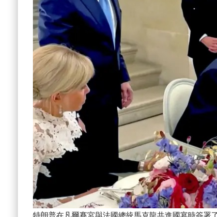
特朗普在凡爾賽宮與法國總統馬克龍共進國宴時簽署了美伊協