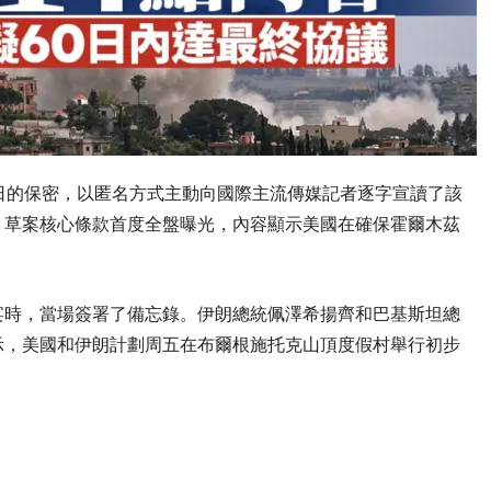
日的保密，以匿名方式主動向國際主流傳媒記者逐字宣讀了該
。草案核心條款首度全盤曝光，內容顯示美國在確保霍爾木茲
宴時，當場簽署了備忘錄。伊朗總統佩澤希揚齊和巴基斯坦總
示，美國和伊朗計劃周五在布爾根施托克山頂度假村舉行初步