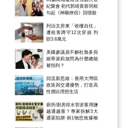
紀聚會 初代郭靖黃蓉同框
勾起《神鵰俠侶》回憶殺
列治文房東「收樓自住」
遭租客蹲守12次穿崩 判
賠3.6萬元
美國參議員不解杜魯多與
姬蒂派莉放閃為什麼總能
被拍到？
回流新思維：善用大灣區
政策與交通優勢，打造高
性價比理想生活
廁所/廚房排水管淤塞用鹽
越通越塞？專家拆解3大
通渠陷阱 倒1物恐致爆喉
漏水