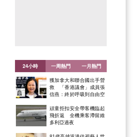
24小時
一周熱門
一月熱門
獲加拿大和聯合國出手營
救 「香港議會」成員張
信燕：終於呼吸到自由空
氣！
頑童拒扣安全帶客機臨起
飛折返 全機乘客滯留維
多利亞過夜
81歲高雄返港佳視藝人世