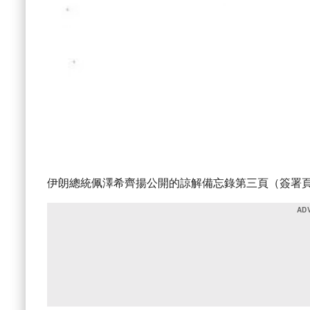
伊朗總統佩澤希齊揚公開的諒解備忘錄第三頁（簽署頁）。 