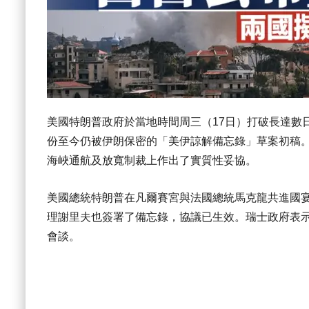
美國特朗普政府於當地時間周三（17日）打破長達數
份至今仍被伊朗保密的「美伊諒解備忘錄」草案初稿
海峽通航及放寬制裁上作出了實質性妥協。
美國總統特朗普在凡爾賽宮與法國總統馬克龍共進國
理謝里夫也簽署了備忘錄，協議已生效。瑞士政府表
會談。