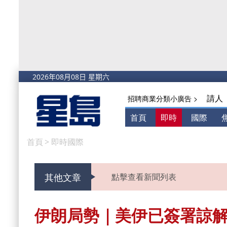
請人
招聘商業分類小廣告 >
首頁
即時
國際
首頁
>
即時國際
其他文章
點擊查看新聞列表
伊朗局勢｜美伊已簽署諒解