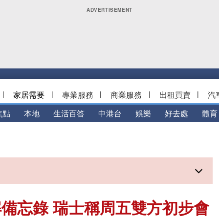
|
家居需要
|
專業服務
|
商業服務
|
出租買賣
|
汽
焦點
本地
生活百答
中港台
娛樂
好去處
體育
備忘錄 瑞士稱周五雙方初步會