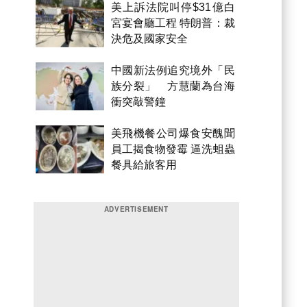
美上訴法院叫停$31億白
宮宴會廳工程 特朗普：裁
決危及國家安全
中國新法例追究境外「民
族分裂」 方慧蘭為台海
衝突敲警鐘
美飛機餐公司爆食安醜聞
員工揭食物發霉 逼洗蛆蟲
餐具給旅客用