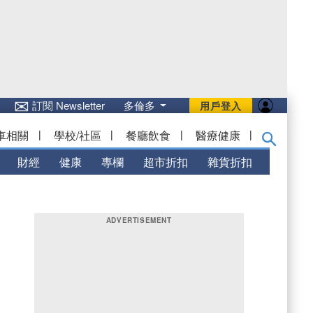
✉
訂閱 Newsletter
多倫多
用戶登入
車相關
|
學校/社區
|
餐廳飲食
|
醫療健康
|
財經
健康
專欄
超市折扣
雜貨折扣