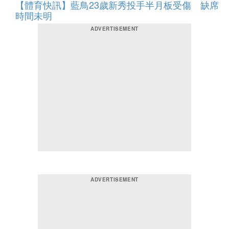
【體育快訊】藍鳥23歲新秀投手半月板受傷 缺席
時間未明