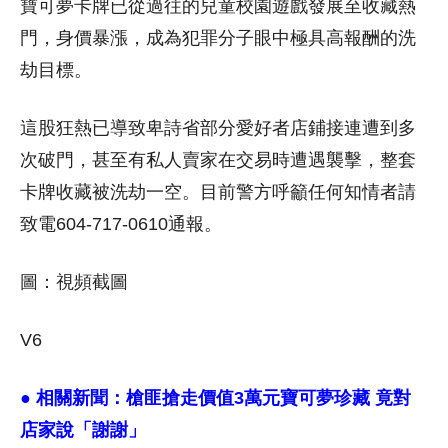
寶可夢卡牌已從過往的兒童校園遊戲發展至收藏熱
門，身價暴漲，成為犯罪分子眼中極具高報酬的洗
劫目標。
這股狂熱已導致卑詩省部分愛好者店鋪接連遭到多
次破門，甚至有私人賣家在交易時遭遇襲擊，整套
卡牌收藏被洗劫一空。目前警方呼籲任何知情者請
致電604-717-0610通報。
圖：視頻截圖
V6
● 相關新聞：
槍匪搶走價值3萬元寶可夢珍藏 竟對
店家說「謝謝」