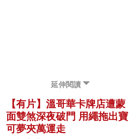
延伸閱讀
【有片】溫哥華卡牌店遭蒙
面雙煞深夜破門 用繩拖出寶
可夢夾萬運走