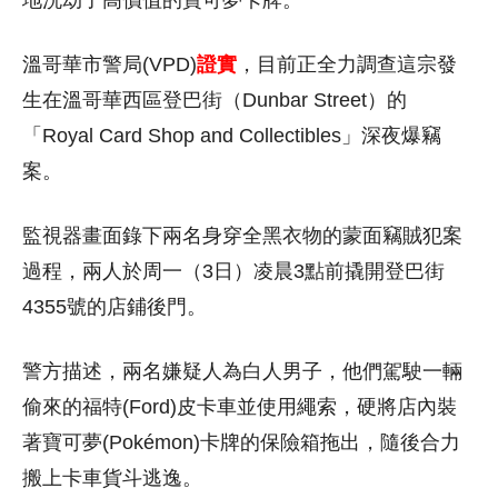
地洗劫了高價值的寶可夢卡牌。
溫哥華市警局(VPD)
證實
，目前正全力調查這宗發
生在溫哥華西區登巴街（Dunbar Street）的
「Royal Card Shop and Collectibles」深夜爆竊
案。
監視器畫面錄下兩名身穿全黑衣物的蒙面竊賊犯案
過程，兩人於周一（3日）凌晨3點前撬開登巴街
4355號的店鋪後門。
警方描述，兩名嫌疑人為白人男子，他們駕駛一輛
偷來的福特(Ford)皮卡車並使用繩索，硬將店內裝
著寶可夢(Pokémon)卡牌的保險箱拖出，隨後合力
搬上卡車貨斗逃逸。