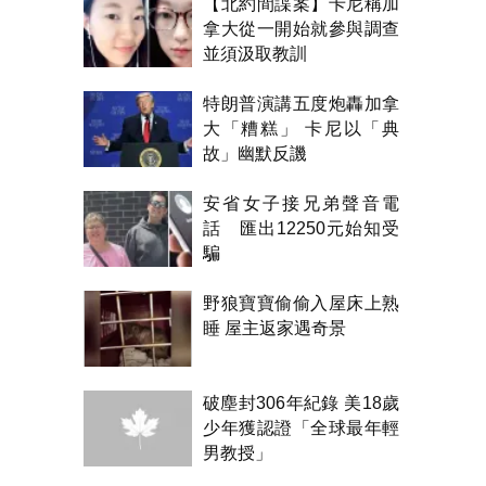
【北約間諜案】卡尼稱加
拿大從一開始就參與調查
並須汲取教訓
特朗普演講五度炮轟加拿
大「糟糕」 卡尼以「典
故」幽默反譏
安省女子接兄弟聲音電
話 匯出12250元始知受
騙
野狼寶寶偷偷入屋床上熟
睡 屋主返家遇奇景
破塵封306年紀錄 美18歲
少年獲認證「全球最年輕
男教授」