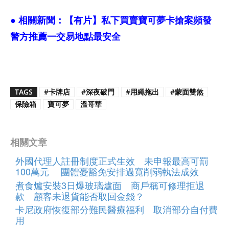
● 相關新聞：
【有片】私下買賣寶可夢卡搶案頻發
警方推薦一交易地點最安全
TAGS
#卡牌店
#深夜破門
#用繩拖出
#蒙面雙煞
保險箱
寶可夢
溫哥華
相關文章
外國代理人註冊制度正式生效 未申報最高可罰
100萬元 團體憂豁免安排過寬削弱執法成效
煮食爐安裝3日爆玻璃爐面 商戶稱可修理拒退
款 顧客未退貨能否取回金錢？
卡尼政府恢復部分難民醫療福利 取消部分自付費
用