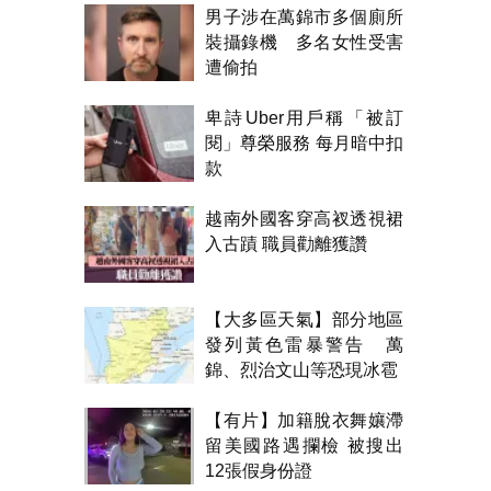
男子涉在萬錦市多個廁所
裝攝錄機 多名女性受害
遭偷拍
卑詩Uber用戶稱「被訂
閱」尊榮服務 每月暗中扣
款
越南外國客穿高衩透視裙
入古蹟 職員勸離獲讚
【大多區天氣】部分地區
發列黃色雷暴警告 萬
錦、烈治文山等恐現冰雹
【有片】加籍脫衣舞孃滯
留美國路遇攔檢 被搜出
12張假身份證