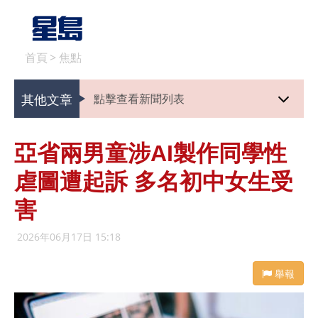
首頁
>
焦點
其他文章
點擊查看新聞列表
亞省兩男童涉AI製作同學性
虐圖遭起訴 多名初中女生受
害
2026年06月17日 15:18
舉報