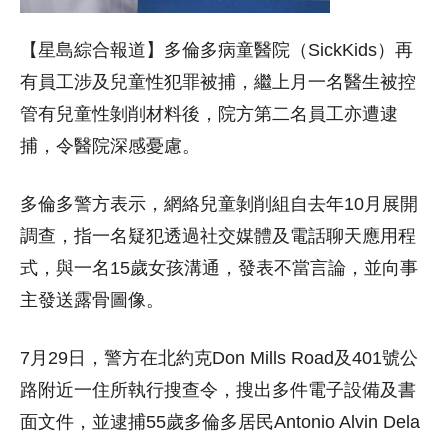
【星島綜合報道】多倫多病童醫院（SickKids）再
有員工涉及兒童性犯罪被捕，繼上月一名醫生被控
管有兒童性剝削材料後，院方第二名員工亦遭逮
捕，令醫院深感憂慮。
多倫多警方表示，網絡兒童剝削組自去年10月展開
調查，指一名疑犯透過社交媒體及電話聊天應用程
式，與一名15歲女孩溝通，發表不當言論，並向事
主發送露骨圖像。
7月29日，警方在北約克Don Mills Road及401號公
路附近一住所執行搜查令，搜出多件電子設備及書
面文件，並逮捕55歲多倫多居民Antonio Alvin Dela