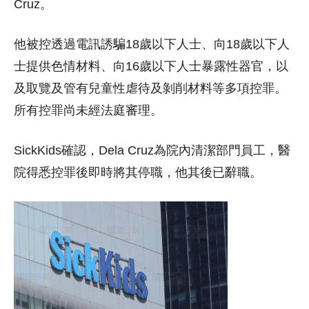
Cruz。
他被控透過電訊誘騙18歲以下人士、向18歲以下人
士提供色情材料、向16歲以下人士暴露性器官，以
及取覽及管有兒童性虐待及剝削材料等多項控罪。
所有控罪尚未經法庭審理。
SickKids確認，Dela Cruz為院內清潔部門員工，醫
院得悉控罪後即時將其停職，他其後已辭職。