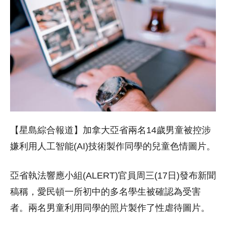
【星島綜合報道】加拿大亞省兩名14歲男童被控涉
嫌利用人工智能(AI)技術製作同學的兒童色情圖片。
亞省執法響應小組(ALERT)官員周三(17日)發布新聞
稿稱，愛民頓一所初中的多名學生被確認為受害
者。兩名男童利用同學的照片製作了性虐待圖片。