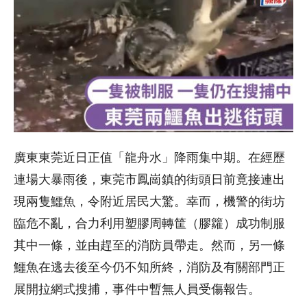
廣東東莞近日正值「龍舟水」降雨集中期。在經歷
連場大暴雨後，東莞市鳳崗鎮的街頭日前竟接連出
現兩隻鱷魚，令附近居民大驚。幸而，機警的街坊
臨危不亂，合力利用塑膠周轉筐（膠籮）成功制服
其中一條，並由趕至的消防員帶走。然而，另一條
鱷魚在逃去後至今仍不知所終，消防及有關部門正
展開拉網式搜捕，事件中暫無人員受傷報告。