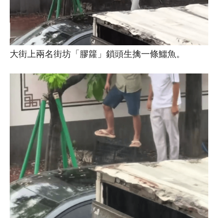
大街上兩名街坊「膠籮」鎖頭生擒一條鱷魚。