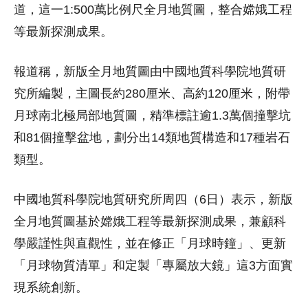
道，這一1:500萬比例尺全月地質圖，整合嫦娥工程
等最新探測成果。
報道稱，新版全月地質圖由中國地質科學院地質研
究所編製，主圖長約280厘米、高約120厘米，附帶
月球南北極局部地質圖，精準標註逾1.3萬個撞擊坑
和81個撞擊盆地，劃分出14類地質構造和17種岩石
類型。
中國地質科學院地質研究所周四（6日）表示，新版
全月地質圖基於嫦娥工程等最新探測成果，兼顧科
學嚴謹性與直觀性，並在修正「月球時鐘」、更新
「月球物質清單」和定製「專屬放大鏡」這3方面實
現系統創新。