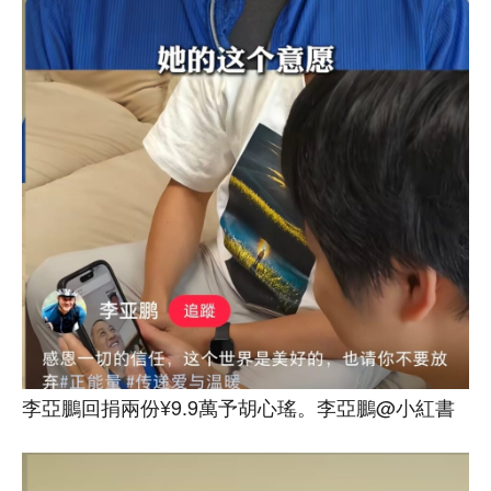
李亞鵬回捐兩份¥9.9萬予胡心瑤。李亞鵬@小紅書