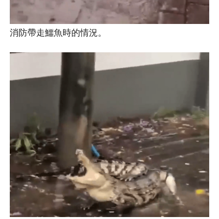
消防帶走鱷魚時的情況。