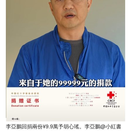
李亞鵬回捐兩份¥9.9萬予胡心瑤。李亞鵬@小紅書