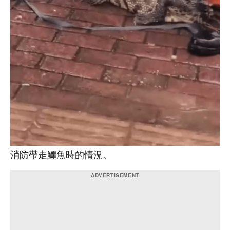
消防帶走鱷魚時的情況。