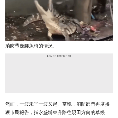
消防帶走鱷魚時的情況。
然而，一波未平一波又起。當晚，消防部門再度接
獲市民報告，指永盛埔東升路往硯田方向的草叢