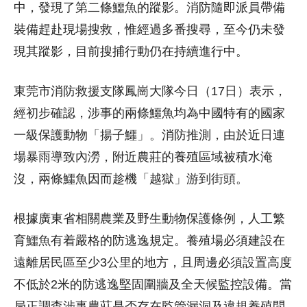
中，發現了第二條鱷魚的蹤影。消防隨即派員帶備
裝備趕赴現場搜救，惟經過多番搜尋，至今仍未發
現其蹤影，目前搜捕行動仍在持續進行中。
東莞市消防救援支隊鳳崗大隊今日（17日）表示，
經初步確認，涉事的兩條鱷魚均為中國特有的國家
一級保護動物「揚子鱷」。消防推測，由於近日連
場暴雨導致內澇，附近農莊的養殖區域被積水淹
沒，兩條鱷魚因而趁機「越獄」游到街頭。
根據廣東省相關農業及野生動物保護條例，人工繁
育鱷魚有着嚴格的防逃逸規定。養殖場必須建設在
遠離居民區至少3公里的地方，且周邊必須設置高度
不低於2米的防逃逸堅固圍牆及全天候監控設備。當
局正調查涉事農莊是否存在監管漏洞及違規養殖問