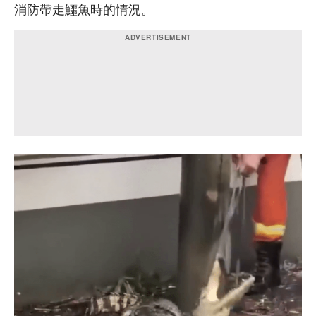
消防帶走鱷魚時的情況。