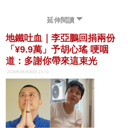
延伸閱讀
地鐵吐血｜李亞鵬回捐兩份
「¥9.9萬」予胡心瑤 哽咽
道：多謝你帶來這束光
2026年08月06日 23:10