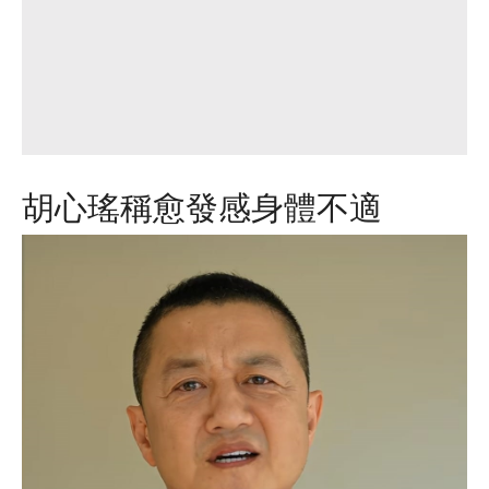
胡心瑤稱愈發感身體不適