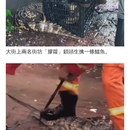
大街上兩名街坊「膠籮」鎖頭生擒一條鱷魚。