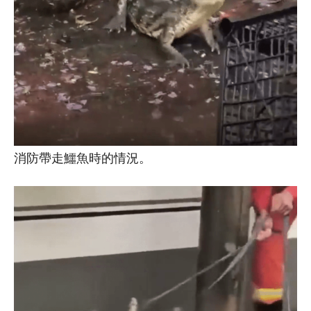
消防帶走鱷魚時的情況。