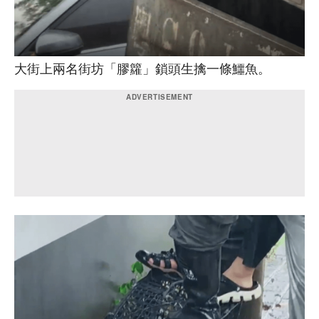
大街上兩名街坊「膠籮」鎖頭生擒一條鱷魚。