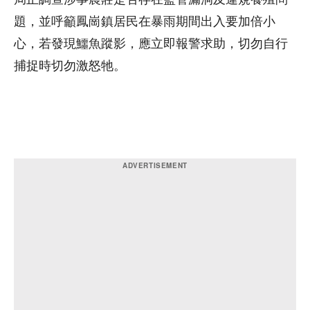
題，並呼籲鳳崗鎮居民在暴雨期間出入要加倍小
心，若發現鱷魚蹤影，應立即報警求助，切勿自行
捕捉時切勿激怒牠。