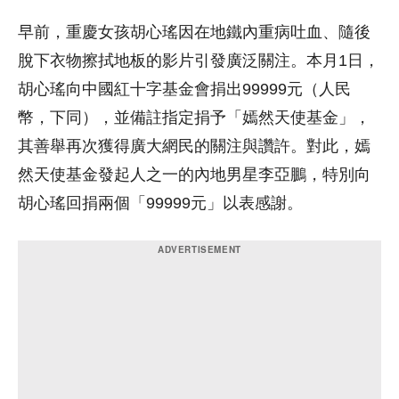
早前，重慶女孩胡心瑤因在地鐵內重病吐血、隨後
脫下衣物擦拭地板的影片引發廣泛關注。本月1日，
胡心瑤向中國紅十字基金會捐出99999元（人民
幣，下同），並備註指定捐予「嫣然天使基金」，
其善舉再次獲得廣大網民的關注與讚許。對此，嫣
然天使基金發起人之一的內地男星李亞鵬，特別向
胡心瑤回捐兩個「99999元」以表感謝。