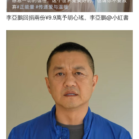
李亞鵬回捐兩份¥9.9萬予胡心瑤。李亞鵬@小紅書