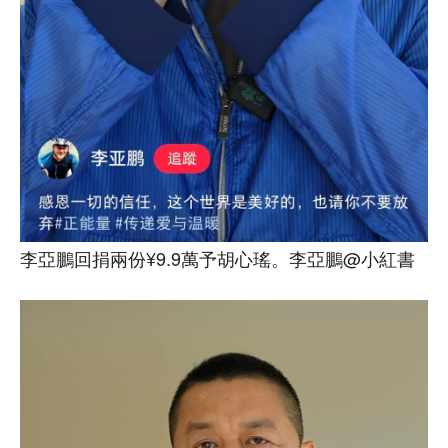
李亞鵬回捐兩份¥9.9萬予胡心瑤。李亞鵬@小紅書