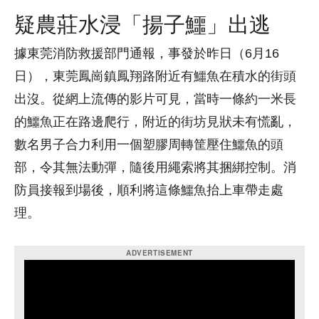
疑農莊水浸「揚子鱷」出逃
據東莞消防救援部門通報，事發於昨日（6月16
日），東莞鳳崗鎮鳳翔路附近有鱷魚在積水的街頭
出沒。從網上流傳的影片可見，當時一條約一米長
的鱷魚正在路邊爬行，附近的街坊見狀未有慌亂，
數名男子合力利用一個塑膠周轉筐壓住鱷魚的頭
部，令其無法動彈，隨後用繩索將其捆綁控制。消
防員接報到場後，順利將這條鱷魚抬上車帶走處
理。