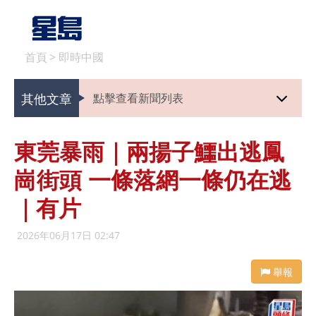
首頁
>
即時中國
其他文章
點擊查看新聞列表
東莞暴雨｜兩揚子鱷出逃鳳
崗街頭 一條落網一條仍在逃
｜有片
2026年06月17日 02:47
舉報