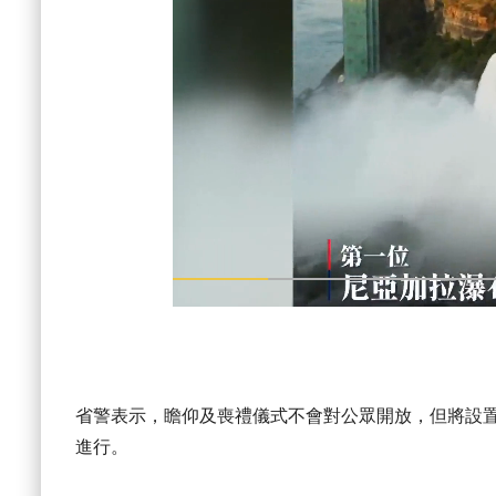
省警表示，瞻仰及喪禮儀式不會對公眾開放，但將設
進行。