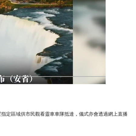
置指定區域供市民觀看靈車車隊抵達，儀式亦會透過網上直播