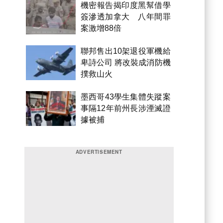
機密報告揭印度黑幫借學
簽滲透加拿大 八年間罪
案激增88倍
聯邦售出10架退役軍機給
卑詩公司 將改裝成消防機
撲救山火
墨西哥43學生集體失蹤案
事隔12年前州長涉湮滅證
據被捕