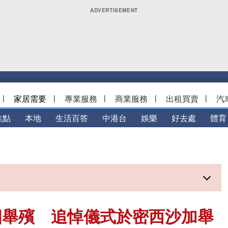
|
家居需要
|
專業服務
|
商業服務
|
出租買賣
|
汽
焦點
本地
生活百答
中港台
娛樂
好去處
體育
四舉殯 追悼儀式於密西沙加舉