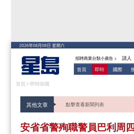
請人
招聘商業分類小廣告 >
首頁
即時
國際
首頁
>
即時加國
其他文章
點擊查看新聞列表
安省省警殉職警員巴利周