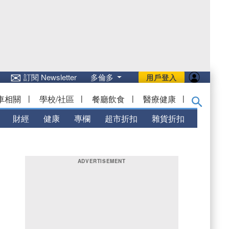
✉
訂閱 Newsletter
多倫多
用戶登入
車相關
|
學校/社區
|
餐廳飲食
|
醫療健康
|
財經
健康
專欄
超市折扣
雜貨折扣