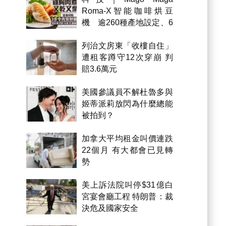
Roma-X智能咖啡烘豆
機 逾260種產地設定、6
級烘焙 300克一次完成
列治文房東「收樓自住」
遭租客蹲守12次穿崩 判
賠3.6萬元
美國參議員不解杜魯多與
姬蒂派莉放閃為什麼總能
被拍到？
加拿大平均租金叫價連跌
22個月 有大都會已見轉
勢
美上訴法院叫停$31億白
宮宴會廳工程 特朗普：裁
決危及國家安全