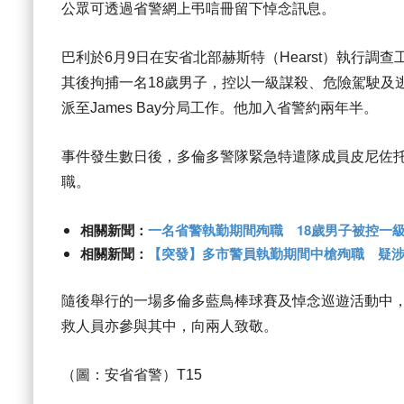
公眾可透過省警網上弔唁冊留下悼念訊息。
巴利於6月9日在安省北部赫斯特（Hearst）執行
其後拘捕一名18歲男子，控以一級謀殺、危險駕駛及逃避
派至James Bay分局工作。他加入省警約兩年半。
事件發生數日後，多倫多警隊緊急特遣隊成員皮尼佐托（Ma
職。
相關新聞：
一名省警執勤期間殉職 18歲男子被控一
相關新聞：
【突發】多市警員執勤期間中槍殉職 疑
隨後舉行的一場多倫多藍鳥棒球賽及悼念巡遊活動中
救人員亦參與其中，向兩人致敬。
（圖：安省省警）T15