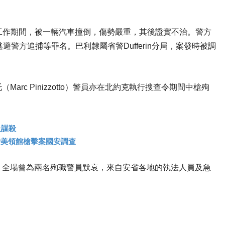
調查工作期間，被一輛汽車撞倒，傷勢嚴重，其後證實不治。警方
警方追捕等罪名。巴利隸屬省警Dufferin分局，案發時被調
rc Pinizzotto）警員亦在北約克執行搜查令期間中槍殉
級謀殺
涉美領館槍擊案國安調查
，全場曾為兩名殉職警員默哀，來自安省各地的執法人員及急