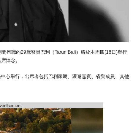
殉職的29歲警員巴利（Tarun Bali）將於本周四(18日)舉行
出席悼念。
娛樂中心舉行，出席者包括巴利家屬、獲邀嘉賓、省警成員、其他
vertisement