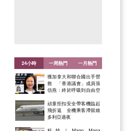
24小時
一周熱門
一月熱門
獲加拿大和聯合國出手營
救 「香港議會」成員張
信燕：終於呼吸到自由空
氣！
頑童拒扣安全帶客機臨起
飛折返 全機乘客滯留維
多利亞過夜
科技｜Mago Maga