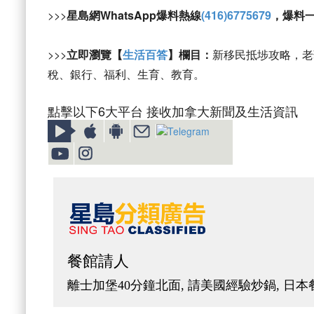
>>>
星島網WhatsApp爆料熱線
(416)6775679
，爆料
>>>
立即瀏覽【
生活百答
】欄目：
新移民抵埗攻略，老
稅、銀行、福利、生育、教育。
點擊以下6大平台 接收加拿大新聞及生活資訊