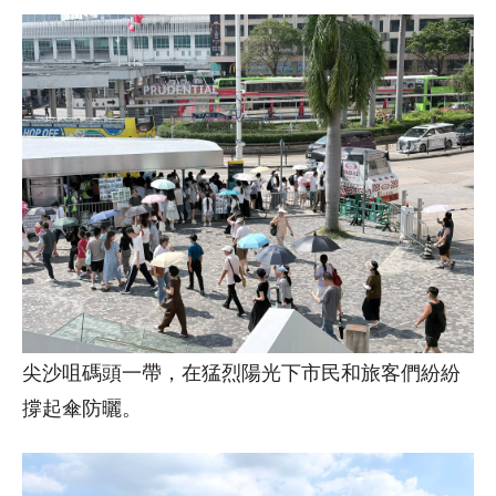
尖沙咀碼頭一帶，在猛烈陽光下市民和旅客們紛紛
撐起傘防曬。