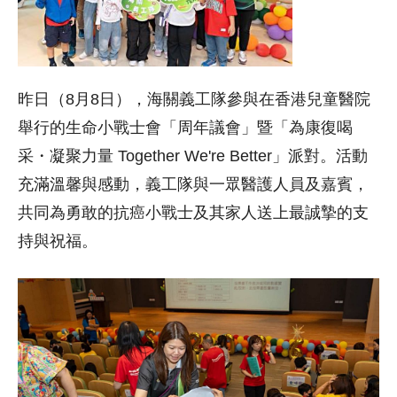
昨日（8月8日），海關義工隊參與在香港兒童醫院
舉行的生命小戰士會「周年議會」暨「為康復喝
采・凝聚力量 Together We're Better」派對。活動
充滿溫馨與感動，義工隊與一眾醫護人員及嘉賓，
共同為勇敢的抗癌小戰士及其家人送上最誠摯的支
持與祝福。