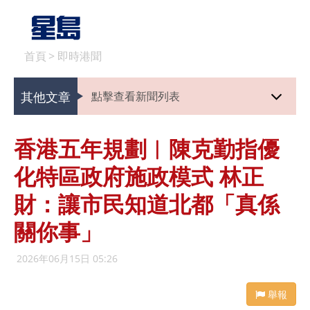
首頁
>
即時港聞
其他文章
點擊查看新聞列表
香港五年規劃︱陳克勤指優
化特區政府施政模式 林正
財：讓市民知道北都「真係
關你事」
2026年06月15日 05:26
舉報