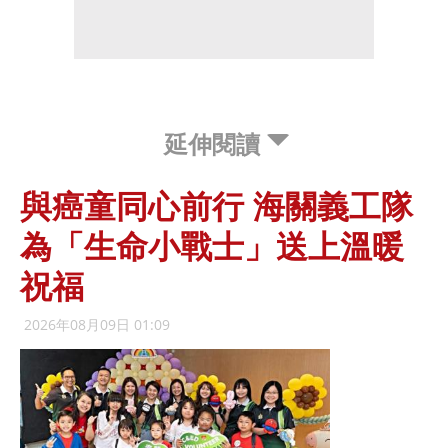
延伸閱讀
與癌童同心前行 海關義工隊
為「生命小戰士」送上溫暖
祝福
2026年08月09日 01:09