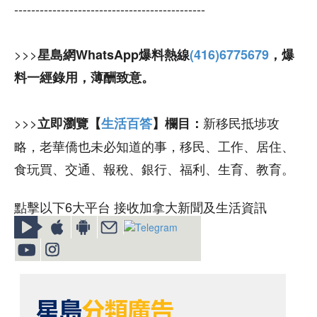
---------------------------------------------
>>>
星島網WhatsApp爆料熱線
(416)6775679
，爆
料一經錄用，薄酬致意。
>>>
新移民抵埗攻
立即瀏覽【
生活百答
】欄目：
略，老華僑也未必知道的事，移民、工作、居住、
食玩買、交通、報稅、銀行、福利、生育、教育。
點擊以下6大平台 接收加拿大新聞及生活資訊