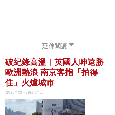
延伸閱讀
破紀錄高溫︱英國人呻遠勝
歐洲熱浪 南京客指「拍得
住」火爐城市
2026年08月09日 04:33