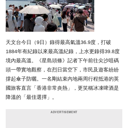
天文台今日（9日）錄得最高氣溫36.9度，打破
1884年有紀錄以來最高溫紀錄，上水更錄得39.8度
境內最高溫。《星島頭條》記者下午前往尖沙咀碼
頭一帶實地觀察，在烈日當空下，市民及遊客紛紛
撐起傘子防曬。一名剛結束內地兩周行程抵港的英
國旅客直言「香港非常炎熱」，更笑稱冰凍啤酒是
降溫的「最佳選擇」。