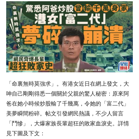
「命裏無時莫強求」。有港女近日在網上發文，大
呻自己剛剛得悉一個關於父親的驚人秘密：原來阿
爸在她小時候炒股輸了千幾萬，令她的「富二代」
美夢瞬間粉碎。帖文引發網民熱議，不少人留言
「鬥慘」，大爆家族長輩超狂的敗家血淚史。詳情
見下圖及下文：