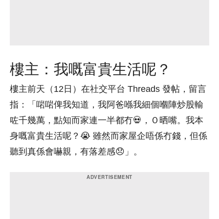
樓主：我嘅富貴生活呢？
樓主前天（12日）在社交平台 Threads 發帖，留言
指：「啱啱俾我知道，我阿爸喺我細個嗰陣炒股輸
咗千幾萬，點知而家連一半都冇💀，Ｏ晒嘴。我本
身嘅富貴生活呢？😭 雖然而家屋企唔係冇錢，但係
聽到真係會嚇親，有落差感😞」。