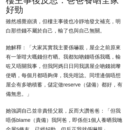
好勁
雖然感覺崩潰，但樓主事後也冷靜地發文補充，明
白那些錢不屬於自己，輸了也與自己無關。
她解釋：「大家其實我主要係嚇親，屋企之前原來
有一筆咁大嘅錢但冇晒。我都知啲錢唔係我嘅，輸
咗又唔關我事，但我阿媽日日同我講屋企啲錢就嚟
使晒，每個月都唔夠俾，我先咁諗。同埋邊個唔想
屋企有多啲積蓄，儲定做reserve（儲備）都好，有
備無患。」
她強調自己並非責怪父親，反而大讚爸爸：「但我
唔係blame（責備）我阿爸，即係佢1個人養晒我哋
全屋5條友，已經好勁，但反正我就係嚇親」。