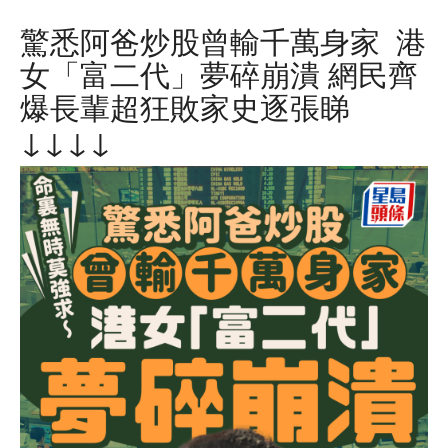
驚悉阿爸炒股曾輸千萬身家 港
女「富二代」夢碎崩潰 網民齊
爆長輩超狂敗家史逐張睇
↓↓↓↓