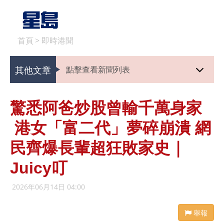
首頁
>
即時港聞
其他文章
點擊查看新聞列表
驚悉阿爸炒股曾輸千萬身家
港女「富二代」夢碎崩潰 網
民齊爆長輩超狂敗家史｜
Juicy叮
2026年06月14日 04:00
舉報