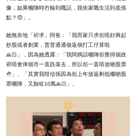
像，如果嗰陣時冇輸到嘅話，我依家嘅生活到底係
點？😞」。
她無奈地「祈求」阿爸：「我而家只求佢唔好興起
炒股或者創業，普普通通做返個打工仔算啦
🙏🏻」，因為她透露：「我阿媽話嗰陣佢覺得個政
府唔會俾個市一直跌落去，所以佢一直唔放啲股票
🤚」、「其實我咁信係因為佢上年放返剩低嗰啲股
票嗰陣，又蝕咗10萬🙏🏻」。