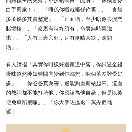
面對樓主的失落，不少網民留言開解：「俾機會你
白手興家！」、「唔係你嘅就唔係你嘅」、「食幾
多著幾多其實整定」、「正面啲，至少唔係去澳門
賭場輸」、「命裏有時終須有，命裏無時莫強
求」、「人有三衰六旺，月有陰晴圓缺，睇開
啲」。
有人續指「其實你咁樣好過家道中落，你試過金錢
嘅味道然後短時間內變到乜都無，嗰個落差難受好
多」、「你爸爸真厲害，還能夠重新站起來。這血
的教訓都不能打垮他，你應該為他自豪，但是以後
避免重蹈覆轍」、「你大個咗搵返千萬畀佢哋
囉」。