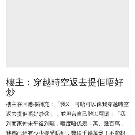
樓主：穿越時空返去提佢唔好
炒
樓主在回應欄補充：「我X，可唔可以俾我穿越時空
返去提佢唔好炒😞」，並坦言自己難以釋懷：「我
到而家仲未平復到囉，嗰度唔係幾十萬、幾百萬，
我都已經有少少接受唔到，黐線千幾萬💀！不能想