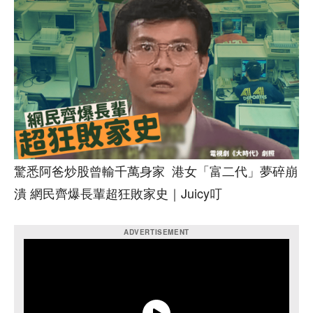
驚悉阿爸炒股曾輸千萬身家 港女「富二代」夢碎崩
潰 網民齊爆長輩超狂敗家史｜Juicy叮