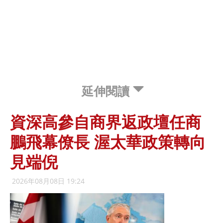
延伸閱讀
資深高參自商界返政壇任商
鵬飛幕僚長 渥太華政策轉向
見端倪
2026年08月08日 19:24