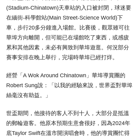
(Stadium-Chinatown)天車站的入口被封閉，球迷要
在緬街-科學館站(Main Street-Science World)下
車，步行20多分鐘進入場館。比賽後，觀眾雖可往
華埠方向離開，但可能已在場館吃了東西，或感疲
累和其他因素，未必有興致到華埠遊逛。何況部分
賽事安排在晚上舉行，完場時華埠已經打烊。
經營「A Wok Around Chinatown」華埠導賞團的
Robert Sung說：「以我的經驗來說，世界盃對華埠
絲毫沒有助益。」
世盃期間，他接待的客人不到十人，大部分是抵溫
的郵輪遊客。他原本預期生意會很好，因為2024年
底Taylor Swift在溫市開演唱會時，他的導賞團忙得