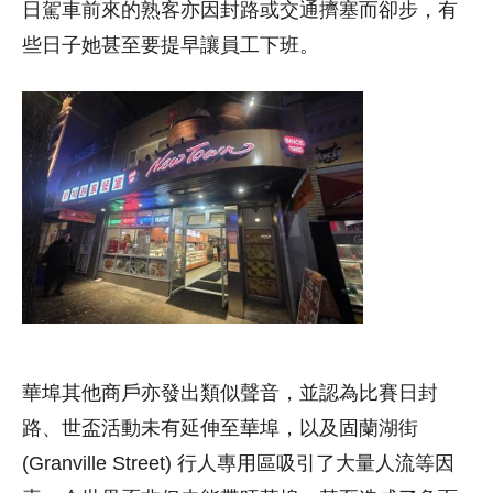
日駕車前來的熟客亦因封路或交通擠塞而卻步，有
些日子她甚至要提早讓員工下班。
華埠其他商戶亦發出類似聲音，並認為比賽日封
路、世盃活動未有延伸至華埠，以及固蘭湖街
(Granville Street) 行人專用區吸引了大量人流等因