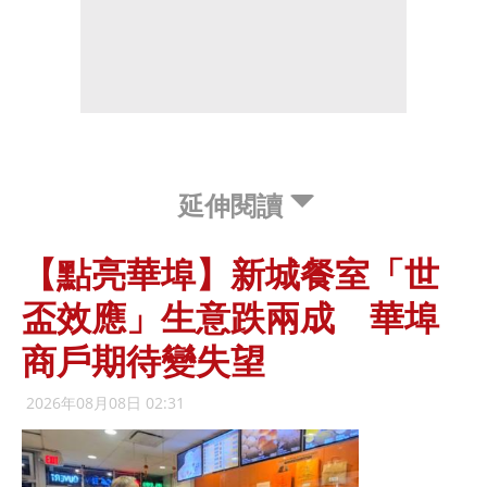
延伸閱讀
【點亮華埠】新城餐室「世
盃效應」生意跌兩成 華埠
商戶期待變失望
2026年08月08日 02:31