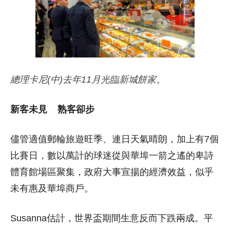
總理卡尼(中)去年11月光臨新城餅家。
新客未見 熟客卻步
儘管適值郵輪旅遊旺季、連日天氣晴朗，加上有7個
比賽日，數以萬計的球迷從與華埠一箭之遙的卑詩
體育館場區聚集，政府大事宣揚的經濟效益，似乎
未有惠及華埠商戶。
Susanna估計，世界盃期間生意反而下跌兩成。平