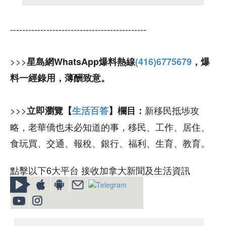
---------------------------------------------
>>>
星島網WhatsApp爆料熱線
(416)6775679
，爆
料一經錄用，薄酬致意。
>>>
新移民抵埗攻
立即瀏覽【
生活百答
】欄目：
略，老華僑也未必知道的事，移民、工作、居住、
食玩買、交通、報稅、銀行、福利、生育、教育。
點擊以下6大平台 接收加拿大新聞及生活資訊