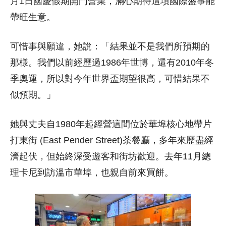
月1日國慶假期開門營業，滿心期待這項國際盛事能
帶旺生意。
可惜事與願違，她說：「結果並不是我們所預期的
那様。我們以前經歷過1986年世博，還有2010年冬
季奧運，所以對今年世界盃期望很高，可惜結果不
似預期。」
她與丈夫自1980年起經營這間位於華埠核心地帶片
打東街 (East Pender Street)茶餐廳，多年來歷盡經
濟起伏，但始終深受遊客和街坊歡迎。去年11月總
理卡尼到訪溫市華埠，也親自前來買餅。