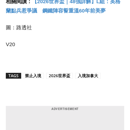
相關閱讀：
【2026世界盃｜48強詳解】L組：英格
蘭點兵惹爭議 鋼鐵陣容誓重溫60年前美夢
圖：路透社
V20
TAGS
禁止入境
2026世界盃
入境加拿大