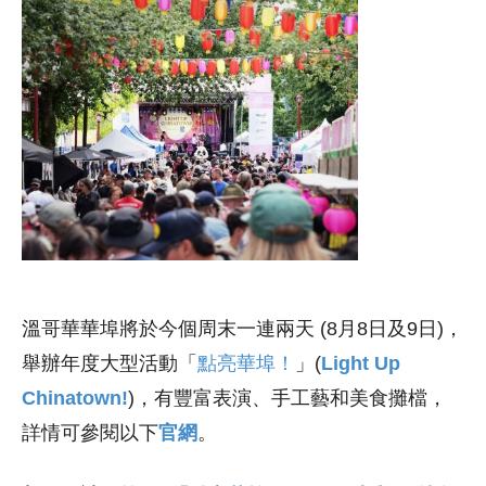
溫哥華華埠將於今個周末一連兩天 (8月8日及9日)，
舉辦年度大型活動「
點亮華埠！
」(
Light Up
Chinatown!
)，有豐富表演、手工藝和美食攤檔，
詳情可參閱以下
官網
。