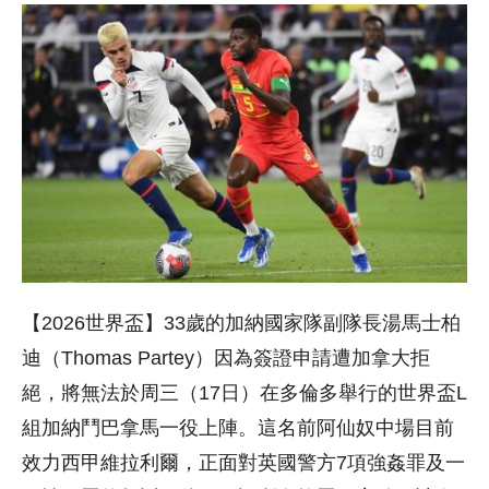
【2026世界盃】33歲的加納國家隊副隊長湯馬士柏
迪（Thomas Partey）因為簽證申請遭加拿大拒
絕，將無法於周三（17日）在多倫多舉行的世界盃L
組加納鬥巴拿馬一役上陣。這名前阿仙奴中場目前
效力西甲維拉利爾，正面對英國警方7項強姦罪及一