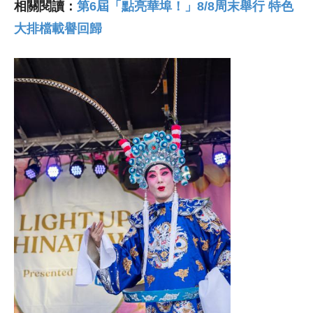
相關閱讀：
第6屆「點亮華埠！」8/8周末舉行 特色
大排檔載譽回歸