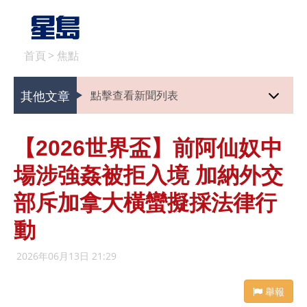
首頁
>
焦點
其他文章
點擊查看新聞列表
【2026世界盃】前阿仙奴中
場涉強姦被拒入境 加納外交
部斥加拿大橫蠻擬採法律行
動
2026年06月13日 21:29
舉報