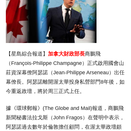
【星島綜合報道】
加拿大財政部長
商鵬飛
（François-Philippe Champagne）正式啟用國會山
莊資深幕僚阿瑟諾（Jean-Philippe Arseneau）出任
幕僚長。阿瑟諾離開渥太華投身私營部門8年後，如
今重返政壇，將於周三正式上任。
據《環球郵報》(The Globe and Mail)報道，商鵬飛
新聞秘書法拉戈斯（John Fragos）在聲明中表示，
阿瑟諾過去數年於倫敦擔任顧問，在渥太華政壇頗