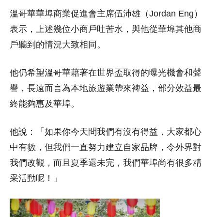
溫哥華華埠商業促進會主席伍沛雄（Jordan Eng）
表示，上述幾位小商戶吐苦水，與他從華埠其他商
戶聽到的情況大致相同。
他仍希望溫哥華藉著在世界盃取得的曝光機會和聲
譽，長遠而言為本地旅遊業帶來裨益，部分效益最
終能夠惠及華埠。
他說：「如果你今天問我們有沒有得益，大家都心
中有數，但我們一直努力建立自家品牌，令外界對
我們改觀，而且夏季還未完，我們華埠尚有很多精
采活動呢！」