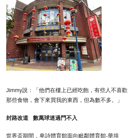
Jimmy說：「他們在樓上已經吃飽，有些人不喜歡
那些食物，會下來買我的東西，但為數不多。」
封路改道 數萬球迷過門不入
世界盃期間，卑詩體育館面向毗鄰體育館-華埠