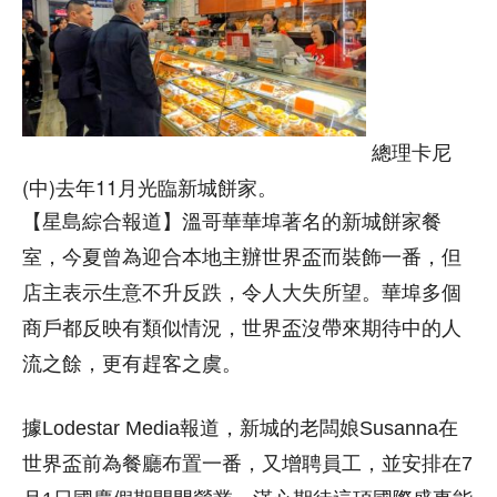
總理卡尼
(中)去年11月光臨新城餅家。
【星島綜合報道】溫哥華華埠著名的新城餅家餐
室，今夏曾為迎合本地主辦世界盃而裝飾一番，但
店主表示生意不升反跌，令人大失所望。華埠多個
商戶都反映有類似情況，世界盃沒帶來期待中的人
流之餘，更有趕客之虞。
據Lodestar Media報道，新城的老闆娘Susanna在
世界盃前為餐廳布置一番，又增聘員工，並安排在7