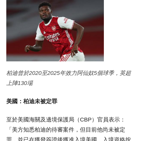
柏迪曾於2020至2025年效力阿仙奴5個球季，英超
上陣130場
美國：柏迪未被定罪
至於美國海關及邊境保護局（CBP）官員表示：
「美方知悉柏迪的待審案件，但目前他尚未被定
罪，並已在獲發簽證後獲准入境美國。入境資格按