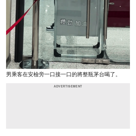
男乘客在安檢旁一口接一口的將整瓶茅台喝了。