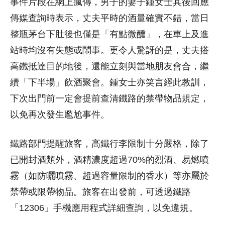
事件片段在網上瘋傳，男子的妻子鍾女士其後回應
傳媒查詢時表示，丈夫平時的酒量確實不錯，當日
整瓶茅台下肚後也僅是「有點微醺」，在車上及進
站時均沒有失態或鬧事。更令人驚訝的是，丈夫搭
高鐵抵達目的地後，還能立刻與當地朋友會合，繼
續「下半場」飲酒聚會。鍾女士亦笑言經此教訓，
下次出門前一定會提前查清鐵路的禁帶物品規定，
以免再次發生尷尬事件。
鐵路部門提醒旅客，高鐵行李限制十分嚴格，除了
已開封酒類外，酒精濃度超過70%的烈酒、易燃噴
霧（如防曬噴霧、超過容量限制的香水）等亦屬於
禁帶或限帶物品。旅客在出發前，可透過鐵路
「12306」手機應用程式詳細查詢，以免違規。