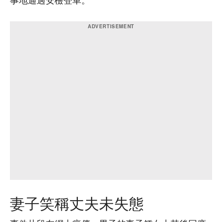
事地通過安檢登車。
妻子笑稱丈夫未失態