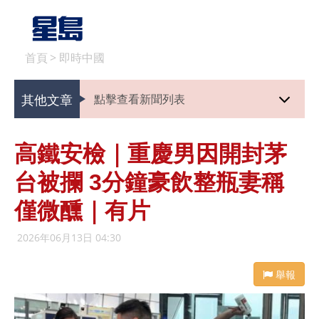
首頁
>
即時中國
其他文章
點擊查看新聞列表
高鐵安檢｜重慶男因開封茅
台被攔 3分鐘豪飲整瓶妻稱
僅微醺｜有片
2026年06月13日 04:30
舉報