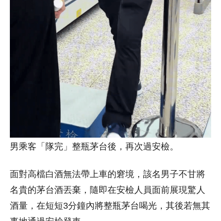
男乘客「隊完」整瓶茅台後，再次過安檢。
面對高檔白酒無法帶上車的窘境，該名男子不甘將
名貴的茅台酒丟棄，隨即在安檢人員面前展現驚人
酒量，在短短3分鐘內將整瓶茅台喝光，其後若無其