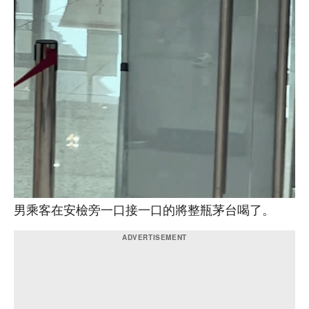
男乘客在安檢旁一口接一口的將整瓶茅台喝了。