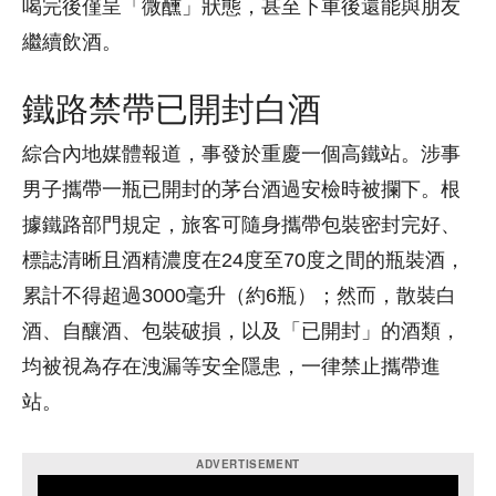
喝完後僅呈「微醺」狀態，甚至下車後還能與朋友
繼續飲酒。
鐵路禁帶已開封白酒
綜合內地媒體報道，事發於重慶一個高鐵站。涉事
男子攜帶一瓶已開封的茅台酒過安檢時被攔下。根
據鐵路部門規定，旅客可隨身攜帶包裝密封完好、
標誌清晰且酒精濃度在24度至70度之間的瓶裝酒，
累計不得超過3000毫升（約6瓶）；然而，散裝白
酒、自釀酒、包裝破損，以及「已開封」的酒類，
均被視為存在洩漏等安全隱患，一律禁止攜帶進
站。