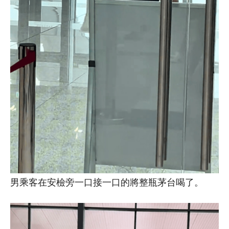
男乘客在安檢旁一口接一口的將整瓶茅台喝了。