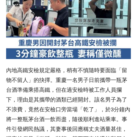
內地高鐵安檢規定嚴格，稍有不慎隨時要面臨「留
物不留人」的抉擇。重慶一名男子日前攜帶一瓶茅
台酒準備乘搭高鐵，但在過安檢時被工作人員攔
下，理由是其攜帶的酒類已經開封。該名男子為了
不浪費，竟然在安檢口旁當場「乾了」，於3分鐘內
將一整瓶茅台酒一飲而盡，隨後順利進站乘車。事
件引發網民熱議，其妻事後回應稱丈夫酒量甚佳，