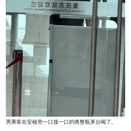
男乘客在安檢旁一口接一口的將整瓶茅台喝了。