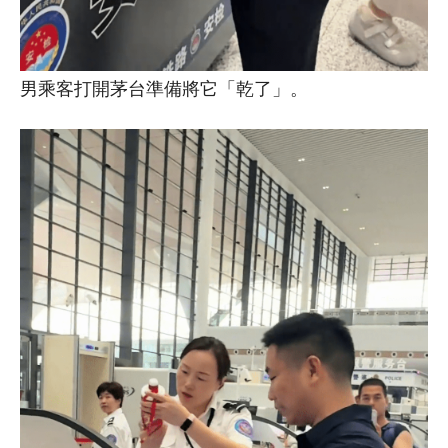
男乘客打開茅台準備將它「乾了」。