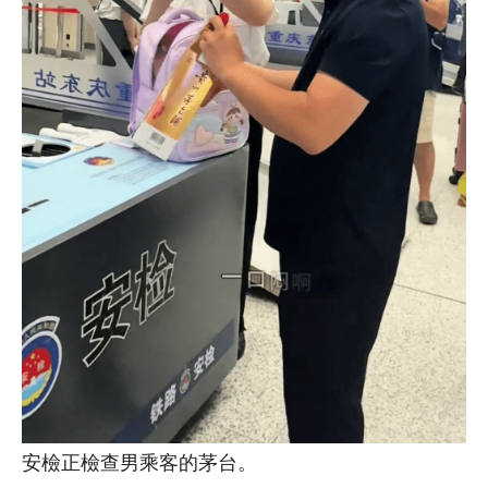
安檢正檢查男乘客的茅台。