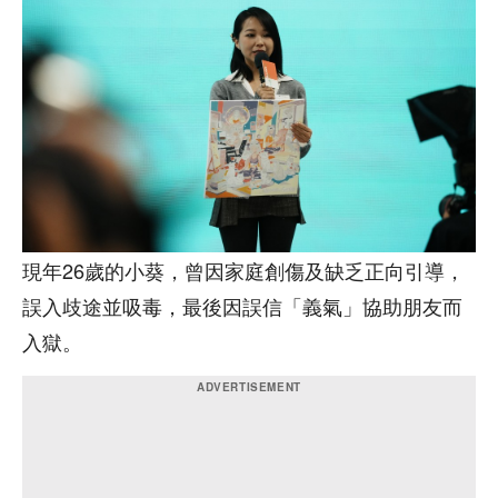
現年26歲的小葵，曾因家庭創傷及缺乏正向引導，
誤入歧途並吸毒，最後因誤信「義氣」協助朋友而
入獄。