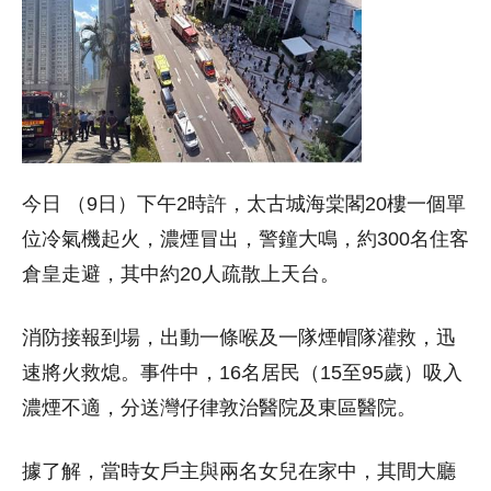
今日 （9日）下午2時許，太古城海棠閣20樓一個單
位冷氣機起火，濃煙冒出，警鐘大鳴，約300名住客
倉皇走避，其中約20人疏散上天台。
消防接報到場，出動一條喉及一隊煙帽隊灌救，迅
速將火救熄。事件中，16名居民（15至95歲）吸入
濃煙不適，分送灣仔律敦治醫院及東區醫院。
據了解，當時女戶主與兩名女兒在家中，其間大廳