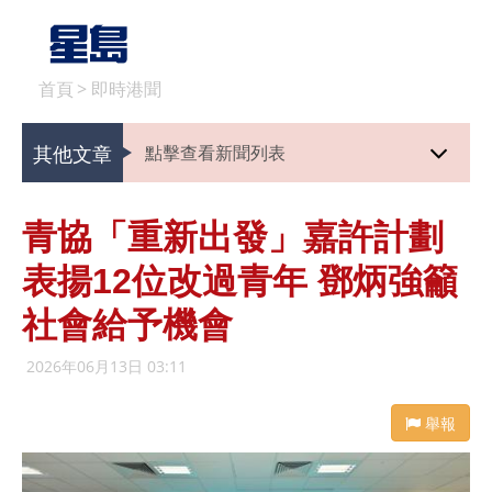
首頁
>
即時港聞
其他文章
點擊查看新聞列表
青協「重新出發」嘉許計劃
表揚12位改過青年 鄧炳強籲
社會給予機會
2026年06月13日 03:11
舉報