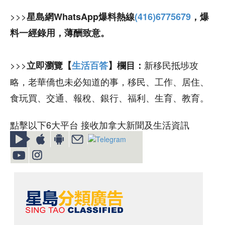
>>>
星島網WhatsApp爆料熱線
(416)6775679
，爆
料一經錄用，薄酬致意。
>>>
新移民抵埗攻
立即瀏覽【
生活百答
】欄目：
略，老華僑也未必知道的事，移民、工作、居住、
食玩買、交通、報稅、銀行、福利、生育、教育。
點擊以下6大平台 接收加拿大新聞及生活資訊