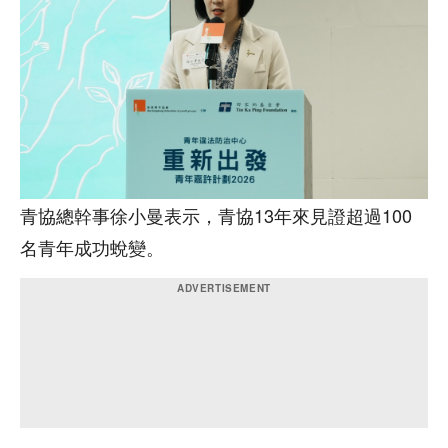
青協總幹事徐小曼表示，青協13年來見證超過100
名青年成功蛻變。