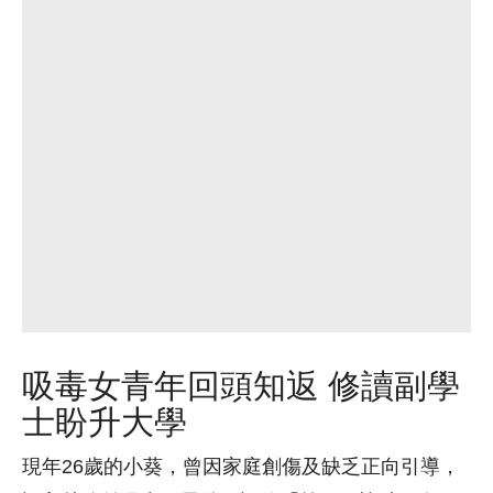
吸毒女青年回頭知返 修讀副學
士盼升大學
現年26歲的小葵，曾因家庭創傷及缺乏正向引導，