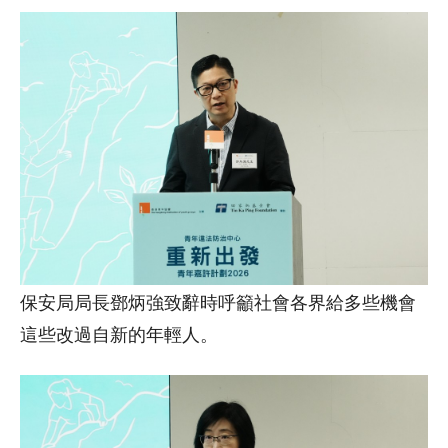
保安局局長鄧炳強致辭時呼籲社會各界給多些機會
這些改過自新的年輕人。