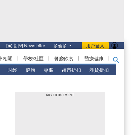
✉
訂閱 Newsletter
多倫多
用戶登入
車相關
|
學校/社區
|
餐廳飲食
|
醫療健康
|
財經
健康
專欄
超市折扣
雜貨折扣