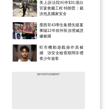
美上訴法院叫停$31億白
宮宴會廳工程 特朗普：裁
決危及國家安全
墨西哥43學生集體失蹤案
事隔12年前州長涉湮滅證
據被捕
旺市機動遊戲操作員被
捕 涉安全檢查期間非禮
青少年遊客