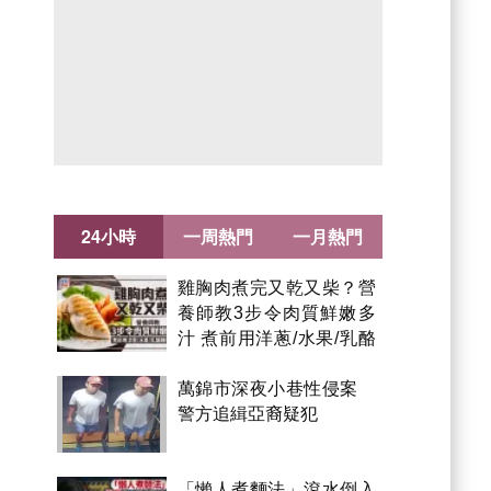
24小時
一周熱門
一月熱門
雞胸肉煮完又乾又柴？營
養師教3步令肉質鮮嫩多
汁 煮前用洋蔥/水果/乳酪
醃製都得？
萬錦市深夜小巷性侵案
警方追緝亞裔疑犯
「懶人煮麵法」滾水倒入