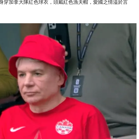
rs，後者更身穿加拿大隊紅色球衣，頭戴紅色漁夫帽，愛國之情溢於言