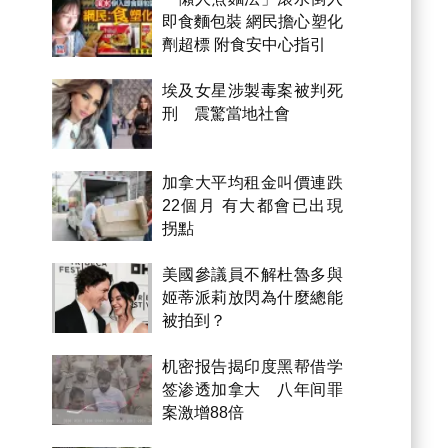
即食麵包裝 網民擔心塑化
劑超標 附食安中心指引
埃及女星涉製毒案被判死
刑 震驚當地社會
加拿大平均租金叫價連跌
22個月 有大都會已出現
拐點
美國參議員不解杜魯多與
姬蒂派莉放閃為什麼總能
被拍到？
机密报告揭印度黑帮借学
签渗透加拿大 八年间罪
案激增88倍