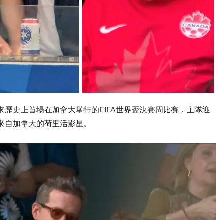
來歷史上首場在加拿大舉行的FIFA世界盃決賽周比賽，主隊迎
位來自加拿大的荷里活影星。