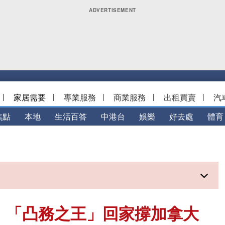
|
家居需要
|
專業服務
|
商業服務
|
出租買賣
|
汽
焦點
本地
生活百答
中港台
娛樂
好去處
體育
」、「凸務之王」回家撐加拿大