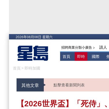
請人
招聘商業分類小廣告 >
首頁
即時
國際
首頁
>
即時加國
其他文章
點擊查看新聞列表
【2026世界盃】「死侍