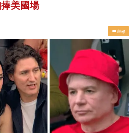
緊扣捧美國場
舉報