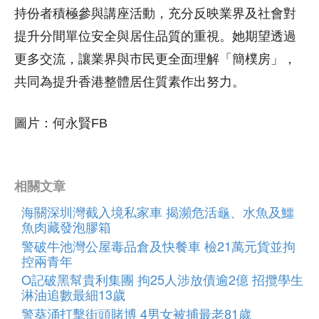
持份者積極參與講座活動，充分反映業界及社會對
提升分間單位安全與居住品質的重視。她期望透過
更多交流，讓業界與市民更全面理解「簡樸房」，
共同為提升香港整體居住質素作出努力。
圖片：何永賢FB
相關文章
海關深圳灣截入境私家車 揭瀕危活龜、水魚及鱷
魚肉藏發泡膠箱
警破牛池灣公屋毒品倉及快餐車 檢21萬元貨並拘
控兩青年
O記破黑幫貴利集團 拘25人涉放債逾2億 招攬學生
淋油追數最細13歲
警葵涌打擊街頭賭博 4男女被捕最老81歲