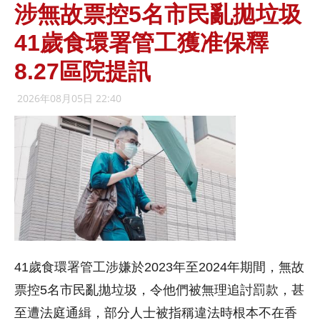
涉無故票控5名市民亂拋垃圾
41歲食環署管工獲准保釋
8.27區院提訊
2026年08月05日 22:40
41歲食環署管工涉嫌於2023年至2024年期間，無故
票控5名市民亂拋垃圾，令他們被無理追討罰款，甚
至遭法庭通緝，部分人士被指稱違法時根本不在香