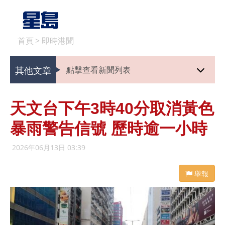
首頁
>
即時港聞
其他文章
點擊查看新聞列表
天文台下午3時40分取消黃色
暴雨警告信號 歷時逾一小時
2026年06月13日 03:39
舉報