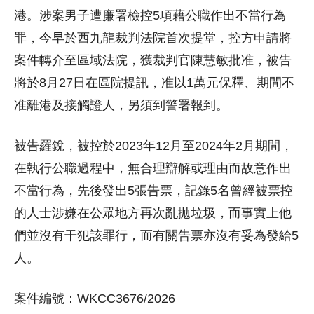
港。涉案男子遭廉署檢控5項藉公職作出不當行為
罪，今早於西九龍裁判法院首次提堂，控方申請將
案件轉介至區域法院，獲裁判官陳慧敏批准，被告
將於8月27日在區院提訊，准以1萬元保釋、期間不
准離港及接觸證人，另須到警署報到。
被告羅銳，被控於2023年12月至2024年2月期間，
在執行公職過程中，無合理辯解或理由而故意作出
不當行為，先後發出5張告票，記錄5名曾經被票控
的人士涉嫌在公眾地方再次亂拋垃圾，而事實上他
們並沒有干犯該罪行，而有關告票亦沒有妥為發給5
人。
案件編號：WKCC3676/2026