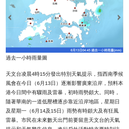
過去一小時雨量圖
天文台凌晨4時15分發出特別天氣提示，指西南季候
風會在今日（6月13日）逐漸影響廣東沿岸，預料本
港今日間中有驟雨及雷暴，初時雨勢頗大。同時，
隨著華南的一道低壓槽逐步靠近沿岸地區，星期日
及星期一（6月14及15日）雨勢有時頗大及有狂風
雷暴。市民在未來數天出門前要留意天文台的天氣