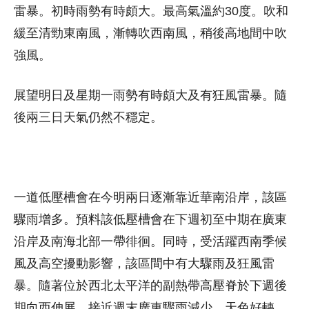
雷暴。初時雨勢有時頗大。最高氣溫約30度。吹和
緩至清勁東南風，漸轉吹西南風，稍後高地間中吹
強風。
展望明日及星期一雨勢有時頗大及有狂風雷暴。隨
後兩三日天氣仍然不穩定。
一道低壓槽會在今明兩日逐漸靠近華南沿岸，該區
驟雨增多。預料該低壓槽會在下週初至中期在廣東
沿岸及南海北部一帶徘徊。同時，受活躍西南季候
風及高空擾動影響，該區間中有大驟雨及狂風雷
暴。隨著位於西北太平洋的副熱帶高壓脊於下週後
期向西伸展，接近週末廣東驟雨減少，天色好轉。