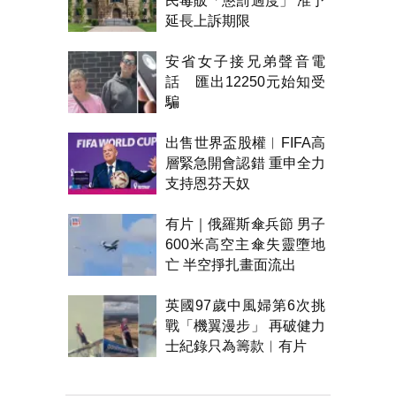
民毒販「懲罰過度」 准予
延長上訴期限
安省女子接兄弟聲音電
話 匯出12250元始知受
騙
出售世界盃股權︱FIFA高
層緊急開會認錯 重申全力
支持恩芬天奴
有片｜俄羅斯傘兵節 男子
600米高空主傘失靈墮地
亡 半空掙扎畫面流出
英國97歲中風婦第6次挑
戰「機翼漫步」 再破健力
士紀錄只為籌款︱有片