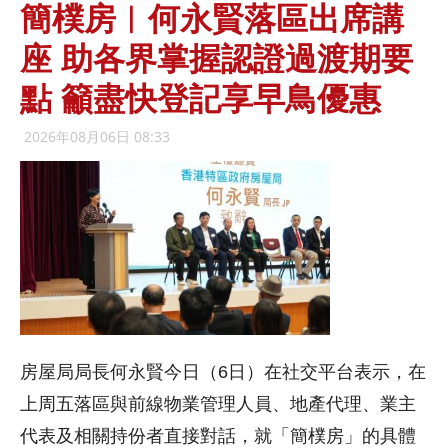
簡樸房︱何永賢落區出席講
座 助各界掌握認證過渡期要
點 籲盡快登記享早鳥優惠
2026年08月06日 08:33
房屋局局長何永賢今日（6日）在社交平台表示，在
上周五落區與前線物業管理人員、地產代理、業主
代表及相關持份者直接對話，就「簡樸房」的具體