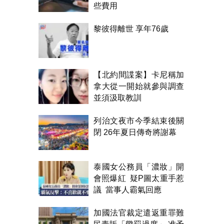
些費用
黎彼得離世 享年76歲
【北約間諜案】卡尼稱加
拿大從一開始就參與調查
並須汲取教訓
列治文夜市今季結束後關
閉 26年夏日傳奇將謝幕
泰國女公務員「濃妝」開
會照爆紅 疑P圖太重手惹
議 當事人霸氣回應
加國法官裁定遣返重罪難