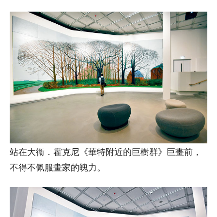
站在大衞．霍克尼《華特附近的巨樹群》巨畫前，
不得不佩服畫家的魄力。