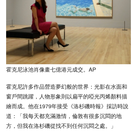
霍克尼泳池肖像畫七億港元成交。AP
霍克尼許多作品營造夢幻般的世界：光影在水面和
窗戶間跳躍，人物形象則以扁平的啞光丙烯顏料描
繪而成。他在1979年接受《洛杉磯時報》採訪時說
道：「我每天都充滿激情，倫敦有很多沉悶的地
方，但我在洛杉磯從找不到任何沉悶之處。」