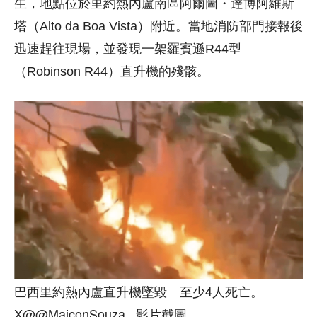
生，地點位於里約熱內盧南區阿爾圖・達博阿維斯
塔（Alto da Boa Vista）附近。當地消防部門接報後
迅速趕往現場，並發現一架羅賓遜R44型
（Robinson R44）直升機的殘骸。
巴西里約熱內盧直升機墜毀 至少4人死亡。
X@@MaiconSouza_ 影片截圖