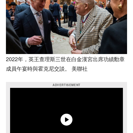
2022年，英王查理斯三世在白金漢宮出席功績勳章
成員午宴時與霍克尼交談​​。 美聯社