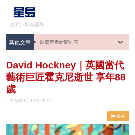
首頁
>
即時國際
其他文章
點擊查看新聞列表
David Hockney｜英國當代
藝術巨匠霍克尼逝世 享年88
歲
2026年06月12日 06:37
舉報