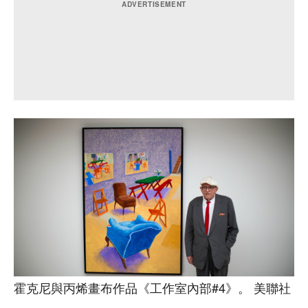
霍克尼與丙烯畫布作品《工作室內部#4》。 美聯社