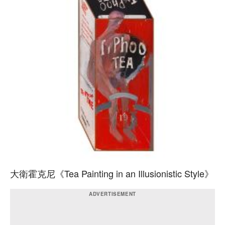
大衛霍克尼《Tea Painting in an Illusionistic Style》