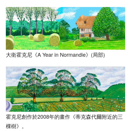
大衛霍克尼《A Year in Normandie》(局部)
霍克尼創作於2008年的畫作《蒂克森代爾附近的三
棵樹》。