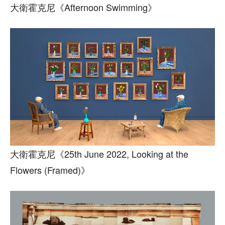
大衛霍克尼《Afternoon Swimming》
大衛霍克尼《25th June 2022, Looking at the
Flowers (Framed)》