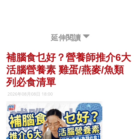
延伸閱讀
補腦食乜好？營養師推介6大
活腦營養素 雞蛋/燕麥/魚類
列必食清單
2026年08月08日 18:00